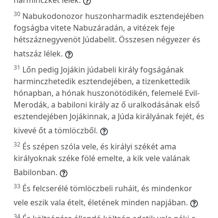
30
Nabukodonozor huszonharmadik esztendejében
fogságba vitete Nabuzáradán, a vitézek feje
hétszáznegyvenöt Júdabelit. Összesen négyezer és
hatszáz lélek.
31
Lőn pedig Jojákin júdabeli király fogságának
harminczhetedik esztendejében, a tizenkettedik
hónapban, a hónak huszonötödikén, felemelé Evil-
Merodák, a babiloni király az ő uralkodásának első
esztendejében Jojákinnak, a Júda királyának fejét, és
kivevé őt a tömlöczből.
32
És szépen szóla vele, és királyi székét ama
királyoknak széke fölé emelte, a kik vele valának
Babilonban.
33
És felcserélé tömlöczbeli ruháit, és mindenkor
vele eszik vala ételt, életének minden napjában.
34