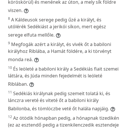
köröskörül) és menének az úton, a mely sík földre
viszen.
8
A Káldeusok serege pedig űzé a királyt, és
utólérék Sedékiást a jerikói síkon, mert egész
serege elfuta mellőle.
9
Megfogák azért a királyt, és vivék őt a babiloni
királyhoz Riblába, a Hamát földére, a ki törvényt
monda reá.
10
És leöleté a babiloni király a Sedékiás fiait szemei
láttára, és Júda minden fejedelmét is leöleté
Riblában.
11
Sedékiás királynak pedig szemeit tolatá ki, és
lánczra vereté és viteté őt a babiloni király
Babilonba, és tömlöczbe veté őt halála napjáig.
12
Az ötödik hónapban pedig, a hónapnak tizedikén
(ez az esztendő pedig a tizenkilenczedik esztendeje