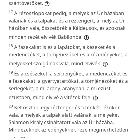
szántóvetőket.
17
A rézoszlopokat pedig, a melyek az Úr házában
valának és a talpakat és a réztengert, a mely az Úr
házában vala, összetörék a Káldeusok, és azoknak
minden rezét elvivék Babilonba.
18
A fazekakat is és a lapátokat, a késeket és a
medenczéket, a tömjénezőket és a rézedényeket, a
melyekkel szolgálnak vala, mind elvivék.
19
És a csészéket, a serpenyőket, a medenczéket és
a fazekakat, a gyertyatartókat, a tömjénezőket és a
serlegeket, a mi arany, aranyban, a mi ezüst,
ezüstben, mind elvivé a vitézek feje.
20
Két oszlop, egy réztenger és tizenkét rézökör
vala, a melyek a talpak alatt valának, a melyeket
Salamon király csináltatott vala az Úr házába.
Mindezeknek az edényeknek reze megmérhetetlen