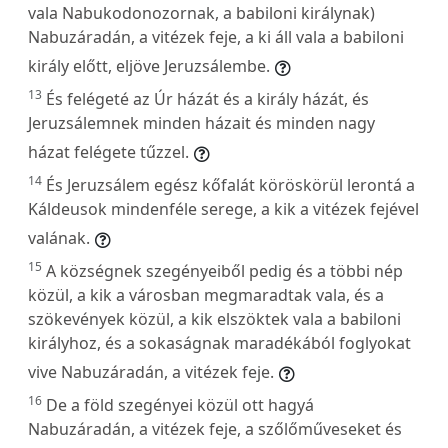
vala Nabukodonozornak, a babiloni királynak)
Nabuzáradán, a vitézek feje, a ki áll vala a babiloni
király előtt, eljöve Jeruzsálembe.
13
És felégeté az Úr házát és a király házát, és
Jeruzsálemnek minden házait és minden nagy
házat felégete tűzzel.
14
És Jeruzsálem egész kőfalát köröskörül lerontá a
Káldeusok mindenféle serege, a kik a vitézek fejével
valának.
15
A községnek szegényeiből pedig és a többi nép
közül, a kik a városban megmaradtak vala, és a
szökevények közül, a kik elszöktek vala a babiloni
királyhoz, és a sokaságnak maradékából foglyokat
vive Nabuzáradán, a vitézek feje.
16
De a föld szegényei közül ott hagyá
Nabuzáradán, a vitézek feje, a szőlőműveseket és