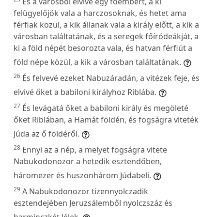
És a városból elvive egy főembert, a ki
felügyelőjök vala a harczosoknak, és hetet ama
férfiak közül, a kik állanak vala a király előtt, a kik a
városban találtatának, és a seregek főíródeákját, a
ki a föld népét besorozta vala, és hatvan férfiút a
föld népe közül, a kik a városban találtatának.
26
És felvevé ezeket Nabuzáradán, a vitézek feje, és
elvivé őket a babiloni királyhoz Riblába.
27
És levágatá őket a babiloni király és megöleté
őket Riblában, a Hamát földén, és fogságra viteték
Júda az ő földéről.
28
Ennyi az a nép, a melyet fogságra vitete
Nabukodonozor a hetedik esztendőben,
háromezer és huszonhárom Júdabeli.
29
A Nabukodonozor tizennyolczadik
esztendejében Jeruzsálemből nyolczszáz és
harminczkét lélek.