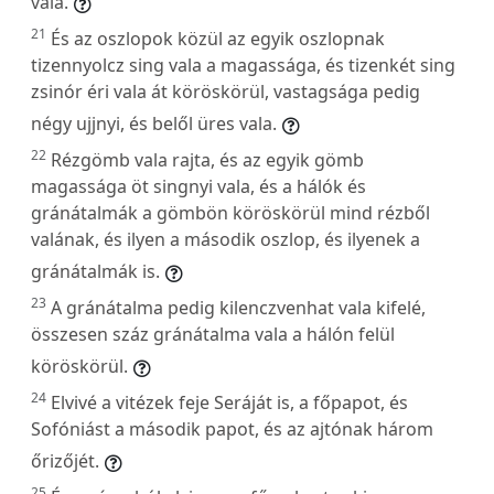
vala.
21
És az oszlopok közül az egyik oszlopnak
tizennyolcz sing vala a magassága, és tizenkét sing
zsinór éri vala át köröskörül, vastagsága pedig
négy ujjnyi, és belől üres vala.
22
Rézgömb vala rajta, és az egyik gömb
magassága öt singnyi vala, és a hálók és
gránátalmák a gömbön köröskörül mind rézből
valának, és ilyen a második oszlop, és ilyenek a
gránátalmák is.
23
A gránátalma pedig kilenczvenhat vala kifelé,
összesen száz gránátalma vala a hálón felül
köröskörül.
24
Elvivé a vitézek feje Seráját is, a főpapot, és
Sofóniást a második papot, és az ajtónak három
őrizőjét.
25