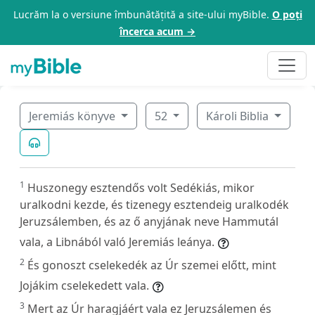
Lucrăm la o versiune îmbunătățită a site-ului myBible.
O poți
încerca acum →
Jeremiás könyve
52
Károli Biblia
1
Huszonegy esztendős volt Sedékiás, mikor
uralkodni kezde, és tizenegy esztendeig uralkodék
Jeruzsálemben, és az ő anyjának neve Hammutál
vala, a Libnából való Jeremiás leánya.
2
És gonoszt cselekedék az Úr szemei előtt, mint
Jojákim cselekedett vala.
3
Mert az Úr haragjáért vala ez Jeruzsálemen és