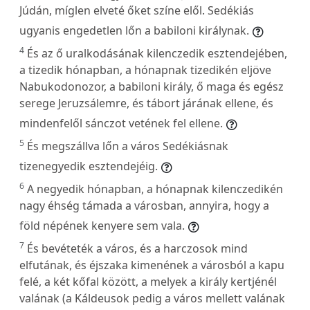
Júdán, míglen elveté őket színe elől. Sedékiás
ugyanis engedetlen lőn a babiloni királynak.
4
És az ő uralkodásának kilenczedik esztendejében,
a tizedik hónapban, a hónapnak tizedikén eljöve
Nabukodonozor, a babiloni király, ő maga és egész
serege Jeruzsálemre, és tábort járának ellene, és
mindenfelől sánczot vetének fel ellene.
5
És megszállva lőn a város Sedékiásnak
tizenegyedik esztendejéig.
6
A negyedik hónapban, a hónapnak kilenczedikén
nagy éhség támada a városban, annyira, hogy a
föld népének kenyere sem vala.
7
És bevéteték a város, és a harczosok mind
elfutának, és éjszaka kimenének a városból a kapu
felé, a két kőfal között, a melyek a király kertjénél
valának (a Káldeusok pedig a város mellett valának