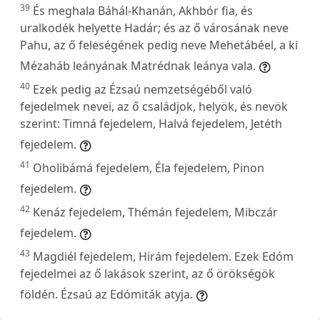
39
És meghala Báhál-Khanán, Akhbór fia, és
uralkodék helyette Hadár; és az ő városának neve
Pahu, az ő feleségének pedig neve Mehetábéel, a ki
Mézaháb leányának Matrédnak leánya vala.
40
Ezek pedig az Ézsaú nemzetségéből való
fejedelmek nevei, az ő családjok, helyök, és nevök
szerint: Timná fejedelem, Halvá fejedelem, Jetéth
fejedelem.
41
Oholibámá fejedelem, Éla fejedelem, Pinon
fejedelem.
42
Kenáz fejedelem, Thémán fejedelem, Mibczár
fejedelem.
43
Magdiél fejedelem, Hirám fejedelem. Ezek Edóm
fejedelmei az ő lakások szerint, az ő örökségök
földén. Ézsaú az Edómiták atyja.