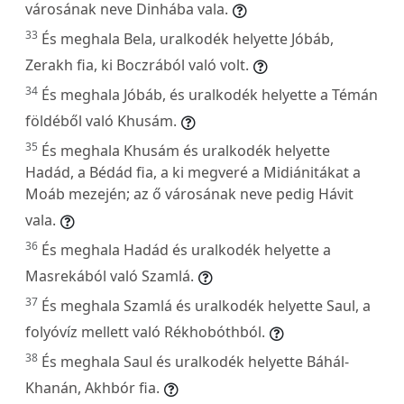
városának neve Dinhába vala.
33
És meghala Bela, uralkodék helyette Jóbáb,
Zerakh fia, ki Boczrából való volt.
34
És meghala Jóbáb, és uralkodék helyette a Témán
földéből való Khusám.
35
És meghala Khusám és uralkodék helyette
Hadád, a Bédád fia, a ki megveré a Midiánitákat a
Moáb mezején; az ő városának neve pedig Hávit
vala.
36
És meghala Hadád és uralkodék helyette a
Masrekából való Szamlá.
37
És meghala Szamlá és uralkodék helyette Saul, a
folyóvíz mellett való Rékhobóthból.
38
És meghala Saul és uralkodék helyette Báhál-
Khanán, Akhbór fia.