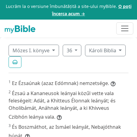
Lucrăm la o versiune îmbunătățită a site-ului myBible.
O poți
încerca acum →
Mózes I. könyve
36
Károli Biblia
1
Ez Ézsaúnak (azaz Edómnak) nemzetsége.
2
Ézsaú a Kananeusok leányai közűl vette vala
feleségeit: Adát, a Khitteus Élonnak leányát; és
Oholibámát, Anáhnak leányát, a ki Khivveus
Czibhón leánya vala.
3
És Boszmáthot, az Ismáel leányát, Nebajóthnak
húgát.