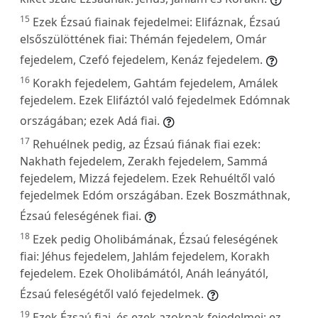
15
Ezek Ézsaú fiainak fejedelmei: Elifáznak, Ézsaú
elsőszülöttének fiai: Thémán fejedelem, Omár
fejedelem, Czefó fejedelem, Kenáz fejedelem.
16
Korakh fejedelem, Gahtám fejedelem, Amálek
fejedelem. Ezek Elifáztól való fejedelmek Edómnak
országában; ezek Adá fiai.
17
Rehuélnek pedig, az Ézsaú fiának fiai ezek:
Nakhath fejedelem, Zerakh fejedelem, Sammá
fejedelem, Mizzá fejedelem. Ezek Rehuéltől való
fejedelmek Edóm országában. Ezek Boszmáthnak,
Ézsaú feleségének fiai.
18
Ezek pedig Oholibámának, Ézsaú feleségének
fiai: Jéhus fejedelem, Jahlám fejedelem, Korakh
fejedelem. Ezek Oholibámától, Anáh leányától,
Ézsaú feleségétől való fejedelmek.
19
Ezek Ézsaú fiai, és ezek azoknak fejedelmei; ez