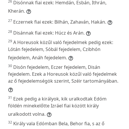
26
Disónnak fiai ezek: Hemdán, Esbán, Ithrán,
Kherán.
27
Eczernek fiai ezek: Bilhán, Zahaván, Hakán.
28
Disánnak fiai ezek: Húcz és Arán.
29
A Horeusok közűl való fejedelmek pedig ezek:
Lótán fejedelem, Sóbál fejedelem, Czibhón
fejedelem, Anáh fejedelem.
30
Disón fejedelem, Eczer fejedelem, Disán
fejedelem. Ezek a Horeusok közűl való fejedelmek
az ő fejedelemségök szerint, Széir tartományában.
31
Ezek pedig a királyok, kik uralkodtak Edóm
földén minekelőtte Izráel fiai között király
uralkodott volna.
32
Király vala Edómban Bela, Behor fia, s az ő