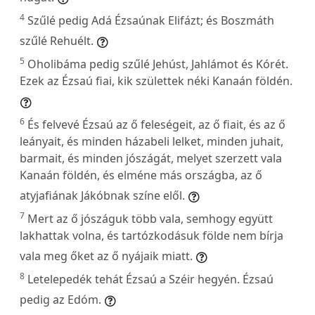
4
Szűlé pedig Adá Ézsaúnak Elifázt; és Boszmáth
szűlé Rehuélt.
5
Oholibáma pedig szűlé Jehúst, Jahlámot és Kórét.
Ezek az Ézsaú fiai, kik születtek néki Kanaán földén.
6
És felvevé Ézsaú az ő feleségeit, az ő fiait, és az ő
leányait, és minden házabeli lelket, minden juhait,
barmait, és minden jószágát, melyet szerzett vala
Kanaán földén, és elméne más országba, az ő
atyjafiának Jákóbnak színe elől.
7
Mert az ő jószáguk több vala, semhogy együtt
lakhattak volna, és tartózkodásuk földe nem bírja
vala meg őket az ő nyájaik miatt.
8
Letelepedék tehát Ézsaú a Széir hegyén. Ézsaú
pedig az Edóm.