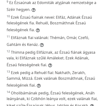
9
Ez Ézsaúnak az Edomiták atyjának nemzetsége a
Széir hegyen.
10
Ezek Ézsaú fiainak nevei: Elifáz, Adának Ézsaú
feleségének fia. Rehuél, Boszmáthnak Ézsaú
feleségének fia.
11
Elifáznak fiai valának: Thémán, Omár, Czefó,
Gahtám és Kenáz.
12
Thimna pedig Elifáznak, az Ézsaú fiának ágyasa
vala, ki Elifáznak szűlé Amáleket. Ezek Adának,
Ézsaú feleségének fiai.
13
Ezek pedig a Rehuél fiai: Nakhath, Zerakh,
Sammá, Mizzá. Ezek valának Boszmáthnak, Ézsaú
feleségének fiai.
14
Oholibámának pedig, Ézsaú feleségének, Anáh
leányának, ki Czibhón leánya volt, ezek valának fiai,
kiket szűle Ézsaúnak: Jéhus, Jahlám és Korakh.