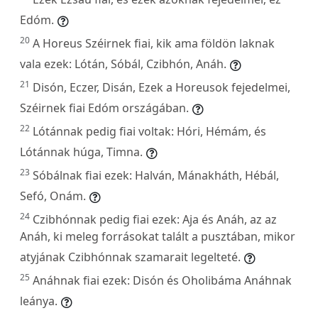
Edóm.
20
A Horeus Széirnek fiai, kik ama földön laknak
vala ezek: Lótán, Sóbál, Czibhón, Anáh.
21
Disón, Eczer, Disán, Ezek a Horeusok fejedelmei,
Széirnek fiai Edóm országában.
22
Lótánnak pedig fiai voltak: Hóri, Hémám, és
Lótánnak húga, Timna.
23
Sóbálnak fiai ezek: Halván, Mánakháth, Hébál,
Sefó, Onám.
24
Czibhónnak pedig fiai ezek: Aja és Anáh, az az
Anáh, ki meleg forrásokat talált a pusztában, mikor
atyjának Czibhónnak szamarait legelteté.
25
Anáhnak fiai ezek: Disón és Oholibáma Anáhnak
leánya.