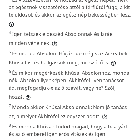
az egésznek visszatérése attól a férfiútól függ, a kit
te üldözöl; és akkor az egész nép békességben lesz.
4
Igen tetszék e beszéd Absolonnak és Izráel
minden véneinek.
5
És monda Absolon: Hívják ide mégis az Arkeabeli
Khúsait is, és hallgassuk meg, mit szól ő is.
6
És mikor megérkezék Khúsai Absolonhoz, monda
néki Absolon ilyenképen: Akhitófel ilyen tanácsot
ád, megfogadjuk-é az ő szavát, vagy ne? Szólj
hozzá.
7
Monda akkor Khúsai Absolonnak: Nem jó tanács
az, a melyet Akhitófel ez egyszer adott.
8
És monda Khúsai: Tudod magad, hogy a te atyád
és az ő emberei igen erős vitézek és igen