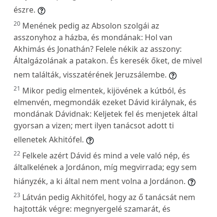
észre.
20
Menének pedig az Absolon szolgái az
asszonyhoz a házba, és mondának: Hol van
Akhimás és Jonathán? Felele nékik az asszony:
Általgázolának a patakon. És keresék őket, de mivel
nem találták, visszatérének Jeruzsálembe.
21
Mikor pedig elmentek, kijövének a kútból, és
elmenvén, megmondák ezeket Dávid királynak, és
mondának Dávidnak: Keljetek fel és menjetek által
gyorsan a vizen; mert ilyen tanácsot adott ti
ellenetek Akhitófel.
22
Felkele azért Dávid és mind a vele való nép, és
általkelének a Jordánon, míg megvirrada; egy sem
hiányzék, a ki által nem ment volna a Jordánon.
23
Látván pedig Akhitófel, hogy az ő tanácsát nem
hajtották végre: megnyergelé szamarát, és