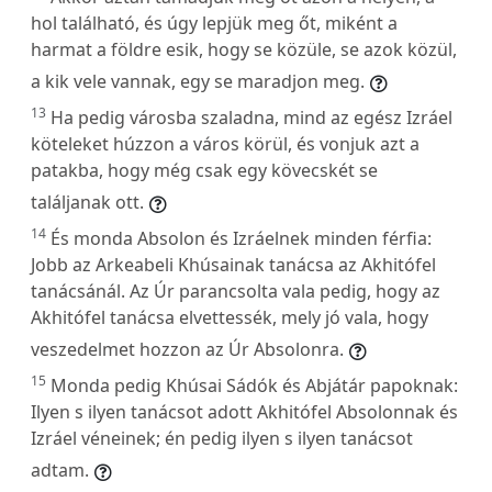
hol található, és úgy lepjük meg őt, miként a
harmat a földre esik, hogy se közüle, se azok közül,
a kik vele vannak, egy se maradjon meg.
13
Ha pedig városba szaladna, mind az egész Izráel
köteleket húzzon a város körül, és vonjuk azt a
patakba, hogy még csak egy kövecskét se
találjanak ott.
14
És monda Absolon és Izráelnek minden férfia:
Jobb az Arkeabeli Khúsainak tanácsa az Akhitófel
tanácsánál. Az Úr parancsolta vala pedig, hogy az
Akhitófel tanácsa elvettessék, mely jó vala, hogy
veszedelmet hozzon az Úr Absolonra.
15
Monda pedig Khúsai Sádók és Abjátár papoknak:
Ilyen s ilyen tanácsot adott Akhitófel Absolonnak és
Izráel véneinek; én pedig ilyen s ilyen tanácsot
adtam.