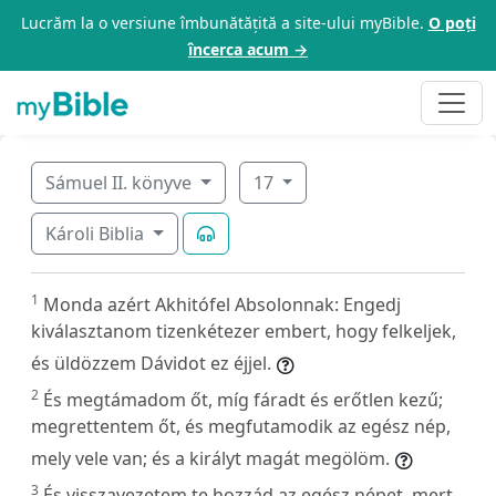
Lucrăm la o versiune îmbunătățită a site-ului myBible.
O poți
încerca acum →
Sámuel II. könyve
17
Károli Biblia
1
Monda azért Akhitófel Absolonnak: Engedj
kiválasztanom tizenkétezer embert, hogy felkeljek,
és üldözzem Dávidot ez éjjel.
2
És megtámadom őt, míg fáradt és erőtlen kezű;
megrettentem őt, és megfutamodik az egész nép,
mely vele van; és a királyt magát megölöm.
3
És visszavezetem te hozzád az egész népet, mert