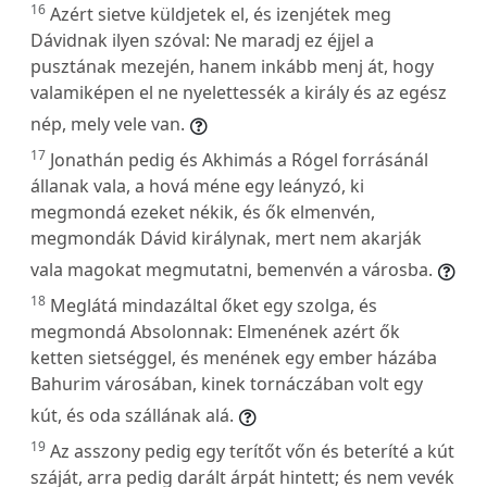
16
Azért sietve küldjetek el, és izenjétek meg
Dávidnak ilyen szóval: Ne maradj ez éjjel a
pusztának mezején, hanem inkább menj át, hogy
valamiképen el ne nyelettessék a király és az egész
nép, mely vele van.
17
Jonathán pedig és Akhimás a Rógel forrásánál
állanak vala, a hová méne egy leányzó, ki
megmondá ezeket nékik, és ők elmenvén,
megmondák Dávid királynak, mert nem akarják
vala magokat megmutatni, bemenvén a városba.
18
Meglátá mindazáltal őket egy szolga, és
megmondá Absolonnak: Elmenének azért ők
ketten sietséggel, és menének egy ember házába
Bahurim városában, kinek tornáczában volt egy
kút, és oda szállának alá.
19
Az asszony pedig egy terítőt vőn és beteríté a kút
száját, arra pedig darált árpát hintett; és nem vevék