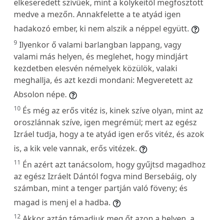
elkeseredett szívűek, mint a kölykeitől megfosztott
medve a mezőn. Annakfelette a te atyád igen
hadakozó ember, ki nem alszik a néppel együtt.
9
Ilyenkor ő valami barlangban lappang, vagy
valami más helyen, és meglehet, hogy mindjárt
kezdetben elesvén némelyek közülök, valaki
meghallja, és azt kezdi mondani: Megveretett az
Absolon népe.
10
És még az erős vitéz is, kinek szíve olyan, mint az
oroszlánnak szíve, igen megrémül; mert az egész
Izráel tudja, hogy a te atyád igen erős vitéz, és azok
is, a kik vele vannak, erős vitézek.
11
Én azért azt tanácsolom, hogy gyűjtsd magadhoz
az egész Izráelt Dántól fogva mind Bersebáig, oly
számban, mint a tenger partján való föveny; és
magad is menj el a hadba.
12
Akkor aztán támadjuk meg őt azon a helyen, a