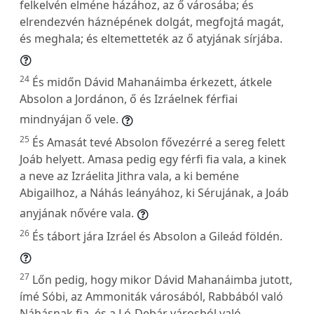
felkelvén elméne házához, az ő városába; és
elrendezvén háznépének dolgát, megfojtá magát,
és meghala; és eltemetteték az ő atyjának sírjába.
24
És midőn Dávid Mahanáimba érkezett, átkele
Absolon a Jordánon, ő és Izráelnek férfiai
mindnyájan ő vele.
25
És Amasát tevé Absolon fővezérré a sereg felett
Joáb helyett. Amasa pedig egy férfi fia vala, a kinek
a neve az Izráelita Jithra vala, a ki beméne
Abigailhoz, a Náhás leányához, ki Sérujának, a Joáb
anyjának nővére vala.
26
És tábort jára Izráel és Absolon a Gileád földén.
27
Lőn pedig, hogy mikor Dávid Mahanáimba jutott,
ímé Sóbi, az Ammoniták városából, Rabbából való
Náhásnak fia, és a Ló-Debár városból való