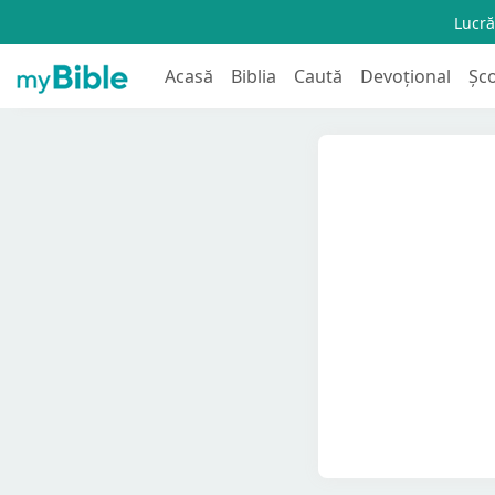
Lucră
Acasă
Biblia
Caută
Devoțional
Șc