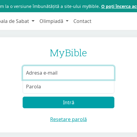
m la o versiune îmbunătățită a site-ului myBible.
O poți încerca 
oala de Sabat
Olimpiadă
Contact
MyBible
Adresa
e-
Parola
mail
Intră
Resetare parolă