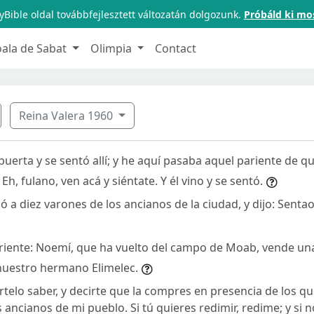
Bible oldal továbbfejlesztett változatán dolgozunk.
Próbáld ki mo
oala de Sabat
Olimpia
Contact
Reina Valera 1960
puerta y se sentó allí; y he aquí pasaba aquel pariente de q
 Eh, fulano, ven acá y siéntate. Y él vino y se sentó.
 a diez varones de los ancianos de la ciudad, y dijo: Sentaos
ariente: Noemí, que ha vuelto del campo de Moab, vende una
 nuestro hermano Elimelec.
rtelo saber, y decirte que la compres en presencia de los q
 ancianos de mi pueblo. Si tú quieres redimir, redime; y si n