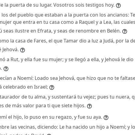
 la puerta de su lugar. Vosotros sois testigos hoy.
 los del pueblo que estaban a la puerta con los ancianos: T
mujer que entra en tu casa como a Raquel y a Lea, las cuales
tú seas ilustre en Efrata, y seas de renombre en Belén.
omo la casa de Fares, el que Tamar dio a luz a Judá, por la
é Jehová.
ó a Rut, y ella fue su mujer; y se llegó a ella, y Jehová le di
o.
ecían a Noemí: Loado sea Jehová, que hizo que no te faltase
 celebrado en Israel;
staurador de tu alma, y sustentará tu vejez; pues tu nuera, 
 es de más valor para ti que siete hijos.
 el hijo, lo puso en su regazo, y fue su aya.
bre las vecinas, diciendo: Le ha nacido un hijo a Noemí; y 