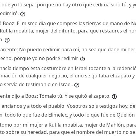
que yo lo sepa; porque no hay otro que redima sino tú, y yo
redimiré.
ó Booz: El mismo día que compres las tierras de mano de 
Rut la moabita, mujer del difunto, para que restaures el n
n.
pariente: No puedo redimir para mí, no sea que dañe mi he
echo, porque yo no podré redimir.
hacía tiempo esta costumbre en Israel tocante a la redenció
rmación de cualquier negocio, el uno se quitaba el zapato y
 servía de testimonio en Israel.
ente dijo a Booz: Tómalo tú. Y se quitó el zapato.
s ancianos y a todo el pueblo: Vosotros sois testigos hoy, d
 todo lo que fue de Elimelec, y todo lo que fue de Quelión
tomo por mi mujer a Rut la moabita, mujer de Mahlón, para
to sobre su heredad, para que el nombre del muerto no se