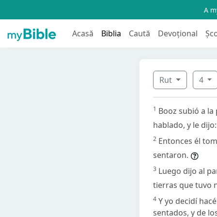
A my
Acasă
Biblia
Caută
Devoțional
Șc
Rut
4
1
Booz subió a la 
hablado, y le dijo:
2
Entonces él tomó
sentaron.
3
Luego dijo al p
tierras que tuvo
4
Y yo decidí hacé
sentados, y de los