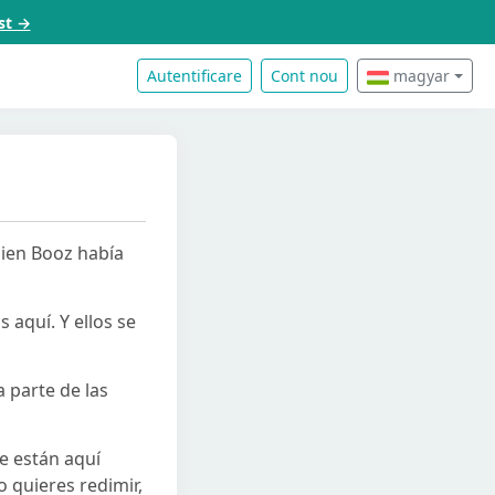
st →
Autentificare
Cont nou
magyar
uien Booz había
 aquí. Y ellos se
 parte de las
ue están aquí
o quieres redimir,