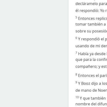
decláramelo para 
él respondió: Yo 
5
Entonces replic
tomar también a 
sobre su posesió
6
Y respondió el 
usando de mi der
7
Había ya desde 
que para la confi
compañero; y esto
8
Entonces el pari
9
Y Booz dijo a lo
de mano de Noemí
10
Y que también 
nombre del difun