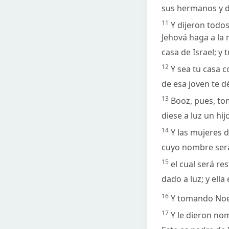
sus hermanos y de
11
Y dijeron todos
Jehová haga a la 
casa de Israel; y 
12
Y sea tu casa c
de esa joven te d
13
Booz, pues, tom
diese a luz un hij
14
Y las mujeres d
cuyo nombre será
15
el cual será re
dado a luz; y ella
16
Y tomando Noemí
17
Y le dieron nom