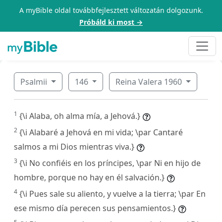
A myBible oldal továbbfejlesztett változatán dolgozunk.
Próbáld ki most →
Psalmii
146
Reina Valera 1960
1
{\i Alaba, oh alma mía, a Jehová.}
2
{\i Alabaré a Jehová en mi vida; \par Cantaré
salmos a mi Dios mientras viva.}
3
{\i No confiéis en los príncipes, \par Ni en hijo de
hombre, porque no hay en él salvación.}
4
{\i Pues sale su aliento, y vuelve a la tierra; \par En
ese mismo día perecen sus pensamientos.}