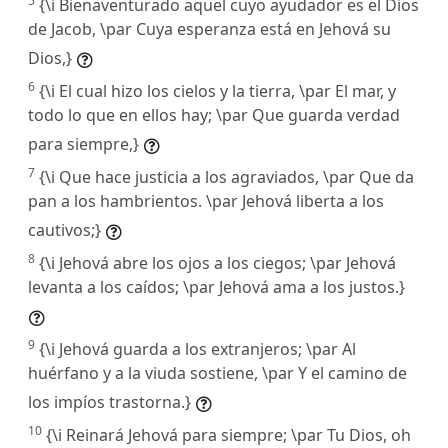
5
{\i Bienaventurado aquel cuyo ayudador es el Dios
de Jacob, \par Cuya esperanza está en Jehová su
Dios,}
6
{\i El cual hizo los cielos y la tierra, \par El mar, y
todo lo que en ellos hay; \par Que guarda verdad
para siempre,}
7
{\i Que hace justicia a los agraviados, \par Que da
pan a los hambrientos. \par Jehová liberta a los
cautivos;}
8
{\i Jehová abre los ojos a los ciegos; \par Jehová
levanta a los caídos; \par Jehová ama a los justos.}
9
{\i Jehová guarda a los extranjeros; \par Al
huérfano y a la viuda sostiene, \par Y el camino de
los impíos trastorna.}
10
{\i Reinará Jehová para siempre; \par Tu Dios, oh