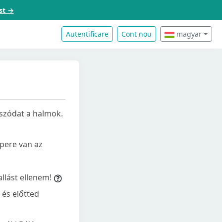
st →
Autentificare
Cont nou
magyar
g szódat a halmok.
 pere van az
allást ellenem!
 és előtted