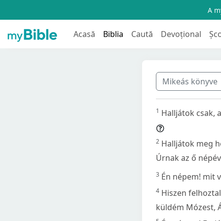
A my
Acasă
Biblia
Caută
Devoțional
Șc
Mikeás könyve
1
Halljátok csak, 
2
Halljátok meg he
Úrnak az ő népével
3
Én népem! mit vé
4
Hiszen felhoztal
küldém Mózest, Á