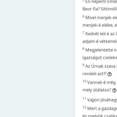
5
Én népem! Emléke
Beor fia? Sittimt
6
Mivel menjek el
menjek-é elébe, 
7
Kedvét leli-é a
adjam-é vétkemé
8
Megjelentette né
igazságot cseleke
9
Az Úrnak szava k
rendeli azt?!
10
Vannak-é még a
mely útálatos?
11
Vajjon jóváhag
12
Mert a gazdago
és nyelvök csalár