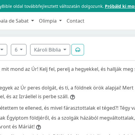
Bible oldal továbbfejlesztett változatán dolgozunk.
Próbáld ki mo
oala de Sabat
Olimpia
Contact
6
Károli Biblia
a mit mond az Úr! Kelj fel, perelj a hegyekkel, és hallják me
gyek az Úr peres dolgát, és ti, a földnek örök alapjai! Mert
, és az Izráellel is perbe száll.
tettem te ellened, és mivel fárasztottalak el téged?! Tégy v
ak Égyiptom földjéről, és a szolgák házából megváltottalak,
ront és Máriát!