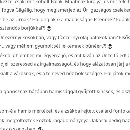
zzél csak: mit koholt Bálák, Moábnak királya, és mit felelt
ől fogva Gilgálig, hogy megismerjed az Úr igazságos cseleked
eibe az Úrnak? Hajlongjak-é a magasságos Istennek? Égőál
esztendős borjúkkal?!
z Úr ezernyi kosokban, vagy tízezernyi olaj-patakokban? Els
rt, vagy méhem gyümölcsét lelkemnek bűnéért?!
ked, oh ember, mi légyen a jó, és mit kiván az Úr te tőled! 
djél, szeressed az irgalmasságot, és hogy alázatosan járj a 
iált a városnak, és a te neved néz bölcseségre. Halljátok m
 gonosznak házában hamissággal gyűjtött kincsek, és öszt
yom-é a hamis mértéket, és a zsákba rejtett csalárd fontoka
k megtöltöztek köztök ragadománynyal, lakosai pedig haz
d az ő szájokban.