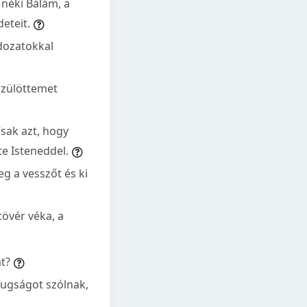
 néki Bálám, a
eteit.
dozatokkal
őszülöttemet
Csak azt, hogy
te Isteneddel.
eg a vesszőt és ki
övér véka, a
t?
ugságot szólnak,