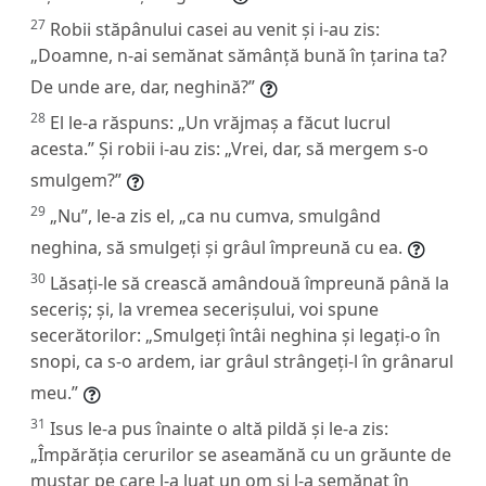
27
Robii stăpânului casei au venit și i-au zis:
„Doamne, n-ai semănat sămânță bună în țarina ta?
De unde are, dar, neghină?”
28
El le-a răspuns: „Un vrăjmaș a făcut lucrul
acesta.” Și robii i-au zis: „Vrei, dar, să mergem s-o
smulgem?”
29
„Nu”, le-a zis el, „ca nu cumva, smulgând
neghina, să smulgeți și grâul împreună cu ea.
30
Lăsați-le să crească amândouă împreună până la
seceriș; și, la vremea secerișului, voi spune
secerătorilor: „Smulgeți întâi neghina și legați-o în
snopi, ca s-o ardem, iar grâul strângeți-l în grânarul
meu.”
31
Isus le-a pus înainte o altă pildă și le-a zis:
„Împărăția cerurilor se aseamănă cu un grăunte de
muștar pe care l-a luat un om și l-a semănat în