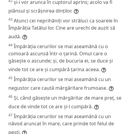
42
și-i vor arunca în cuptorul aprins; acolo va fi
plânsul și scrâșnirea dinților.
43
Atunci cei neprihăniți vor străluci ca soarele în
Împărăția Tatălui lor. Cine are urechi de auzit să
audă.
44
Împărăția cerurilor se mai aseamănă cu o
comoară ascunsă într-o țarină. Omul care o
găsește o ascunde; și, de bucuria ei, se duce și
vinde tot ce are și cumpără țarina aceea.
45
Împărăția cerurilor se mai aseamănă cu un
negustor care caută mărgăritare frumoase.
46
Și, când găsește un mărgăritar de mare preț, se
duce de vinde tot ce are și-l cumpără.
47
Împărăția cerurilor se mai aseamănă cu un
năvod aruncat în mare, care prinde tot felul de
pești.