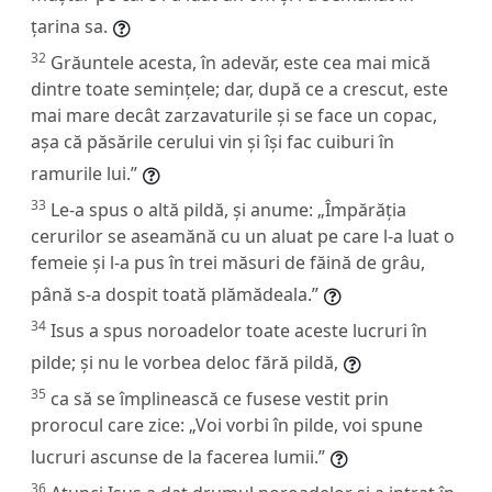
țarina sa.
32
Grăuntele acesta, în adevăr, este cea mai mică
dintre toate semințele; dar, după ce a crescut, este
mai mare decât zarzavaturile și se face un copac,
așa că păsările cerului vin și își fac cuiburi în
ramurile lui.”
33
Le-a spus o altă pildă, și anume:
„Împărăția
cerurilor se aseamănă cu un aluat pe care l-a luat o
femeie și l-a pus în trei măsuri de făină de grâu,
până s-a dospit toată plămădeala.”
34
Isus a spus noroadelor toate aceste lucruri în
pilde; și nu le vorbea deloc fără pildă,
35
ca să se împlinească ce fusese vestit prin
prorocul care zice: „Voi vorbi în pilde, voi spune
lucruri ascunse de la facerea lumii.”
36