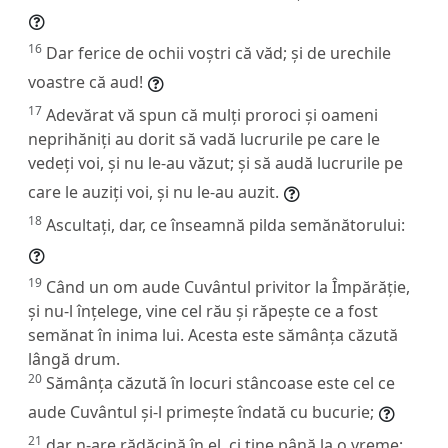
16
Dar ferice de ochii voștri că văd; și de urechile
voastre că aud!
17
Adevărat vă spun că mulți proroci și oameni
neprihăniți au dorit să vadă lucrurile pe care le
vedeți voi, și nu le-au văzut; și să audă lucrurile pe
care le auziți voi, și nu le-au auzit.
18
Ascultați, dar, ce înseamnă pilda semănătorului:
19
Când un om aude Cuvântul privitor la Împărăție,
și nu-l înțelege, vine cel rău și răpește ce a fost
semănat în inima lui. Acesta este sămânța căzută
lângă drum.
20
Sămânța căzută în locuri stâncoase este cel ce
aude Cuvântul și-l primește îndată cu bucurie;
21
dar n-are rădăcină în el, ci ține până la o vreme;