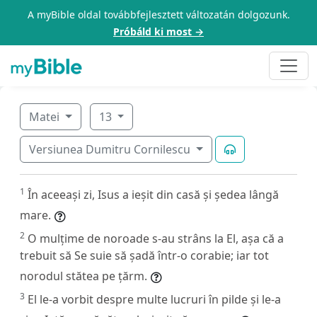
A myBible oldal továbbfejlesztett változatán dolgozunk.
Próbáld ki most →
Matei
13
Versiunea Dumitru Cornilescu
1
În aceeași zi, Isus a ieșit din casă și ședea lângă
mare.
2
O mulțime de noroade s-au strâns la El, așa că a
trebuit să Se suie să șadă într-o corabie; iar tot
norodul stătea pe țărm.
3
El le-a vorbit despre multe lucruri în pilde și le-a