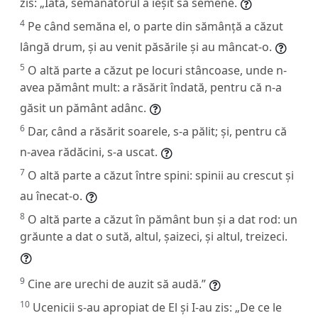
zis:
„Iată, semănătorul a ieșit să semene.
4
Pe când semăna el, o parte din sămânță a căzut
lângă drum, și au venit păsările și au mâncat-o.
5
O altă parte a căzut pe locuri stâncoase, unde n-
avea pământ mult: a răsărit îndată, pentru că n-a
găsit un pământ adânc.
6
Dar, când a răsărit soarele, s-a pălit; și, pentru că
n-avea rădăcini, s-a uscat.
7
O altă parte a căzut între spini: spinii au crescut și
au înecat-o.
8
O altă parte a căzut în pământ bun și a dat rod: un
grăunte a dat o sută, altul, șaizeci, și altul, treizeci.
9
Cine are urechi de auzit să audă.”
10
Ucenicii s-au apropiat de El și I-au zis: „De ce le