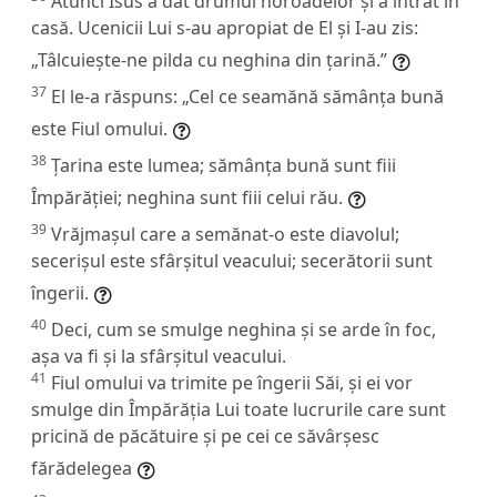
Atunci Isus a dat drumul noroadelor și a intrat în
casă. Ucenicii Lui s-au apropiat de El și I-au zis:
„Tâlcuiește-ne pilda cu neghina din țarină.”
37
El le-a răspuns:
„Cel ce seamănă sămânța bună
este Fiul omului.
38
Țarina este lumea; sămânța bună sunt fiii
Împărăției; neghina sunt fiii celui rău.
39
Vrăjmașul care a semănat-o este diavolul;
secerișul este sfârșitul veacului; secerătorii sunt
îngerii.
40
Deci, cum se smulge neghina și se arde în foc,
așa va fi și la sfârșitul veacului.
41
Fiul omului va trimite pe îngerii Săi, și ei vor
smulge din Împărăția Lui toate lucrurile care sunt
pricină de păcătuire și pe cei ce săvârșesc
fărădelegea