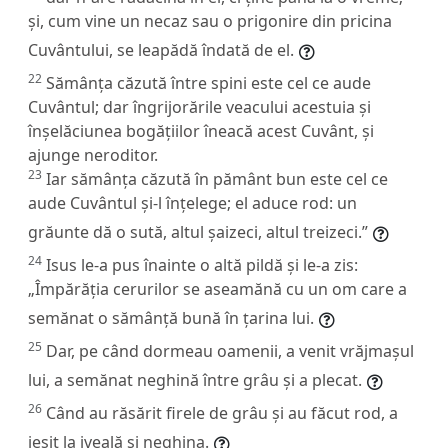
și, cum vine un necaz sau o prigonire din pricina
Cuvântului, se leapădă îndată de el.
22
Sămânța căzută între spini este cel ce aude
Cuvântul; dar îngrijorările veacului acestuia și
înșelăciunea bogățiilor îneacă acest Cuvânt, și
ajunge neroditor.
23
Iar sămânța căzută în pământ bun este cel ce
aude Cuvântul și-l înțelege; el aduce rod: un
grăunte dă o sută, altul șaizeci, altul treizeci.”
24
Isus le-a pus înainte o altă pildă și le-a zis:
„Împărăția cerurilor se aseamănă cu un om care a
semănat o sămânță bună în țarina lui.
25
Dar, pe când dormeau oamenii, a venit vrăjmașul
lui, a semănat neghină între grâu și a plecat.
26
Când au răsărit firele de grâu și au făcut rod, a
ieșit la iveală și neghina.