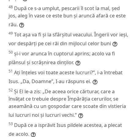
48
După ce s-a umplut, pescarii îl scot la mal, șed
jos, aleg în vase ce este bun și aruncă afară ce este
rău.
49
Tot așa va fi și la sfârșitul veacului. Îngerii vor ieși,
vor despărți pe cei răi din mijlocul celor buni
50
și-i vor arunca în cuptorul aprins; acolo va fi
plânsul și scrâșnirea dinților.
51
Ați înțeles voi toate aceste lucruri?”,
i-a întrebat
Isus. „Da, Doamne”, I-au răspuns ei.
52
Și El le-a zis:
„De aceea orice cărturar, care a
învățat ce trebuie despre Împărăția cerurilor, se
aseamănă cu un gospodar care scoate din vistieria
lui lucruri noi și lucruri vechi.”
53
După ce a isprăvit Isus pildele acestea, a plecat
de acolo.