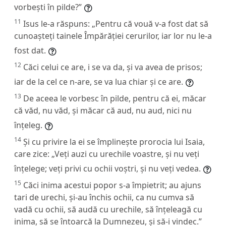
vorbești în pilde?”
11
Isus le-a răspuns:
„Pentru că vouă v-a fost dat să
cunoașteți tainele Împărăției cerurilor, iar lor nu le-a
fost dat.
12
Căci celui ce are, i se va da, și va avea de prisos;
iar de la cel ce n-are, se va lua chiar și ce are.
13
De aceea le vorbesc în pilde, pentru că ei, măcar
că văd, nu văd, și măcar că aud, nu aud, nici nu
înțeleg.
14
Și cu privire la ei se împlinește prorocia lui Isaia,
care zice: „Veți auzi cu urechile voastre, și nu veți
înțelege; veți privi cu ochii voștri, și nu veți vedea.
15
Căci inima acestui popor s-a împietrit; au ajuns
tari de urechi, și-au închis ochii, ca nu cumva să
vadă cu ochii, să audă cu urechile, să înțeleagă cu
inima, să se întoarcă la Dumnezeu, și să-i vindec.”