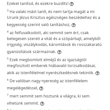
Ezeket tanítsd, és ezekre buzdíts!
3
Ha valaki mást tanít, és nem tartja magát a mi
Urunk Jézus Krisztus egészséges beszédeihez és a
kegyesség szerint való tanításhoz,
4
az felfuvalkodott, aki semmit sem ért, csak
betegesen szereti a vitát és a szópárbajt, amelyből
irigység, viszálykodás, káromlások és rosszakaratú
gyanúsítások származnak.
5
Ezek megbomlott elméjű és az igazságtól
megfosztott emberek hiábavaló torzsalkodásai,
akik az istenfélelmet nyerészkedésnek tekintik.
6
De valóban nagy nyereség az istenfélelem
megelégedéssel,
7
mert semmit sem hoztunk a világra, ki sem
vihetünk semmit.