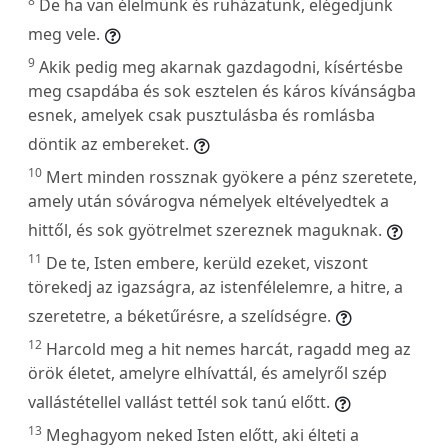
8
De ha van élelmünk és ruházatunk, elégedjünk
meg vele.
9
Akik pedig meg akarnak gazdagodni, kísértésbe
meg csapdába és sok esztelen és káros kívánságba
esnek, amelyek csak pusztulásba és romlásba
döntik az embereket.
10
Mert minden rossznak gyökere a pénz szeretete,
amely után sóvárogva némelyek eltévelyedtek a
hittől, és sok gyötrelmet szereznek maguknak.
11
De te, Isten embere, kerüld ezeket, viszont
törekedj az igazságra, az istenfélelemre, a hitre, a
szeretetre, a béketűrésre, a szelídségre.
12
Harcold meg a hit nemes harcát, ragadd meg az
örök életet, amelyre elhívattál, és amelyről szép
vallástétellel vallást tettél sok tanú előtt.
13
Meghagyom neked Isten előtt, aki élteti a