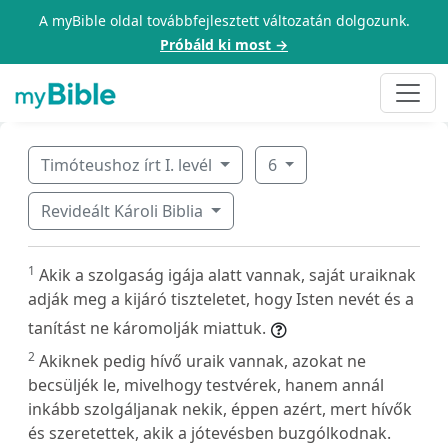
A myBible oldal továbbfejlesztett változatán dolgozunk.
Próbáld ki most →
Timóteushoz írt I. levél
6
Revideált Károli Biblia
1
Akik a szolgaság igája alatt vannak, saját uraiknak
adják meg a kijáró tiszteletet, hogy Isten nevét és a
tanítást ne káromolják miattuk.
2
Akiknek pedig hívő uraik vannak, azokat ne
becsüljék le, mivelhogy testvérek, hanem annál
inkább szolgáljanak nekik, éppen azért, mert hívők
és szeretettek, akik a jótevésben buzgólkodnak.