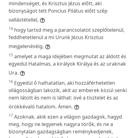
mindenséget, és Krisztus Jézus előtt, aki
bizonyságot tett Poncius Pilátus előtt szép
vallástétellel,
14
hogy tartsd meg a parancsolatot szeplőtelenül,
feddhetetlenül a mi Urunk Jézus Krisztus
megjelenéséig,
15
amelyet a maga idejében megmutat az áldott és
egyedül Hatalmas, a királyok Királya és az uraknak
Ura.
16
Egyedül ő halhatatlan, aki hozzáférhetetlen
világosságban lakozik, akit az emberek közül senki
nem látott és nem is láthat: övé a tisztelet és az
örökkévaló hatalom. Ámen.
17
Azoknak, akik ezen a világon gazdagok, hagyd
meg, hogy ne legyenek nagyra törők, és ne a
bizonytalan gazdagságban reménykedjenek,