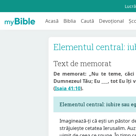
Lucră
Acasă
Biblia
Caută
Devoțional
Șc
Elementul central: iu
Text de memorat
De memorat: „Nu te teme, căci E
Dumnezeul Tău; Eu ___, tot Eu îți v
(
Isaia 41:10
).
Elementul central: iubire sau 
Imaginează-ți că ești un păstor d
străjuiește cetatea Ierusalim. Auzi
uimit de ceea ce spune. În timp ce