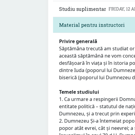
Studiu suplimentar
FRIDAY, 12 
Material pentru instructori
Privire generală
Săptămâna trecută am studiat orig
această săptămână ne vom concen
desfășoară în viața și în istoria 
dintre Iuda (poporul lui Dumnezeu
biserică (poporul lui Dumnezeu d
Temele studiului
1. Ca urmare a respingerii Domnulu
entitate politică – statutul de naț
Dumnezeu, și a trecut prin experie
2. Dumnezeu Și-a întemeiat poporu
popor atât evrei, cât și neevrei; a