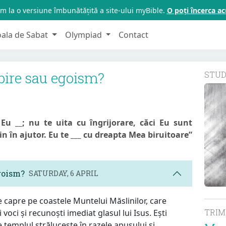
m la o versiune îmbunătățită a site-ului myBible.
O poți încerca 
oala de Sabat
Olympiad
Contact
bire sau egoism?
STU
u __; nu te uita cu îngrijorare, căci Eu sunt
in în ajutor. Eu te ___ cu dreapta Mea biruitoare”
egoism?
SATURDAY, 6 APRIL
e capre pe coastele Muntelui Măslinilor, care
TRI
 voci și recunoști imediat glasul lui Isus. Ești
 templul strălucește în razele apusului și