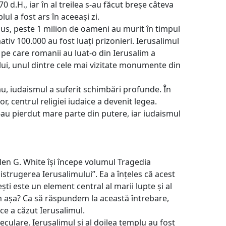
70 d.H., iar în al treilea s-au făcut breșe câteva
lul a fost ars în aceeași zi.
phus, peste 1 milion de oameni au murit în timpul
ativ 100.000 au fost luați prizonieri. Ierusalimul
 pe care romanii au luat-o din Ierusalim a
ui, unul dintre cele mai vizitate monumente din
său, iudaismul a suferit schimbări profunde. În
lor, centrul religiei iudaice a devenit legea.
i-au pierdut mare parte din putere, iar iudaismul
llen G. White își începe volumul Tragedia
Distrugerea Ierusalimului”. Ea a înțeles că acest
ști este un element central al marii lupte și al
 Cum așa? Ca să răspundem la această întrebare,
ce a căzut Ierusalimul.
seculare, Ierusalimul și al doilea templu au fost