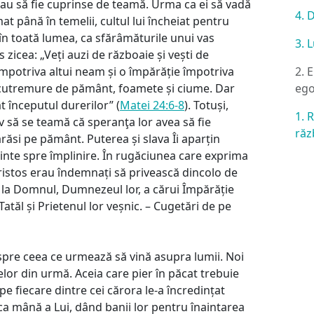
veau să fie cuprinse de teamă. Urma ca ei să vadă
4. 
at până în temelii, cultul lui încheiat pentru
 în toată lumea, ca sfărâmăturile unui vas
3. 
 zicea: „Veți auzi de războaie și vești de
2. 
mpotriva altui neam și o împărăție împotriva
eg
 fi cutremure de pământ, foamete și ciume. Dar
t începutul durerilor” (
Matei 24:6-8
). Totuși,
1. 
v să se teamă că speranţa lor avea să fie
răz
răsi pe pământ. Puterea și slava Îi aparțin
ainte spre împlinire. În rugăciunea care exprima
i Hristos erau îndemnați să privească dincolo de
i, la Domnul, Dumnezeul lor, a cărui Împărăție
atăl și Prietenul lor veșnic. – Cugetări de pe
pre ceea ce urmează să vină asupra lumii. Noi
lelor din urmă. Aceia care pier în păcat trebuie
e fiecare dintre cei cărora le-a încredințat
 ca mână a Lui, dând banii lor pentru înaintarea