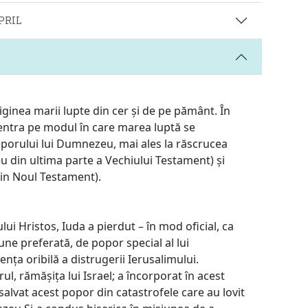
APRIL
inea marii lupte din cer și de pe pământ. În
tra pe modul în care marea luptă se
poporului lui Dumnezeu, mai ales la răscrucea
 din ultima parte a Vechiului Testament) și
in Noul Testament).
i Hristos, Iuda a pierdut – în mod oficial, ca
iune preferată, de popor special al lui
nța oribilă a distrugerii Ierusalimului.
l, rămășița lui Israel; a încorporat în acest
 salvat acest popor din catastrofele care au lovit