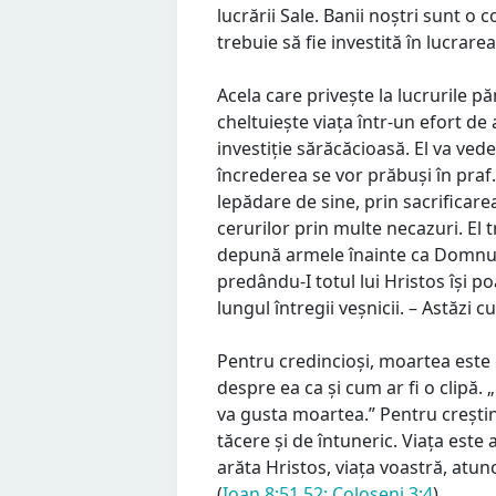
lucrării Sale. Banii noștri sunt
trebuie să fie investită în lucrare
Acela care privește la lucrurile pă
cheltuiește viața într-un efort de 
investiție sărăcăcioasă. El va vede
încrederea se vor prăbuși în praf.
lepădare de sine, prin sacrificare
cerurilor prin multe necazuri. El 
depună armele înainte ca Domnul
predându-I totul lui Hristos își 
lungul întregii veșnicii. – Astăzi
Pentru credincioși, moartea este
despre ea ca și cum ar fi o clipă
va gusta moartea.” Pentru crești
tăcere și de întuneric. Viața est
arăta Hristos, viața voastră, atunc
(
Ioan 8:51,52;
Coloseni 3:4
).