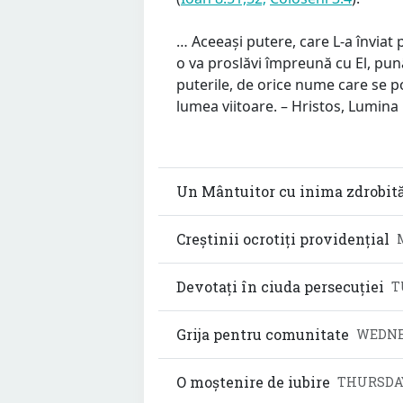
… Aceeași putere, care L-a înviat p
o va proslăvi împreună cu El, pu
puterile, de orice nume care se p
lumea viitoare. – Hristos, Lumina 
Un Mântuitor cu inima zdrobit
Creștinii ocrotiți providențial
Devotați în ciuda persecuției
T
Grija pentru comunitate
WEDNES
O moștenire de iubire
THURSDAY,