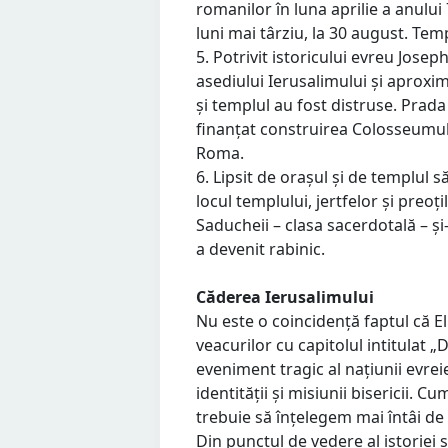
romanilor în luna aprilie a anului 
luni mai târziu, la 30 august. Temp
5. Potrivit istoricului evreu Jose
asediului Ierusalimului și aproxim
și templul au fost distruse. Prada
finanțat construirea Colosseumul
Roma.
6. Lipsit de orașul și de templul 
locul templului, jertfelor și preoți
Saducheii – clasa sacerdotală – ș
a devenit rabinic.
Căderea Ierusalimului
Nu este o coincidență faptul că E
veacurilor cu capitolul intitulat „
eveniment tragic al națiunii evreie
identității și misiunii bisericii.
trebuie să înțelegem mai întâi de 
Din punctul de vedere al istoriei 