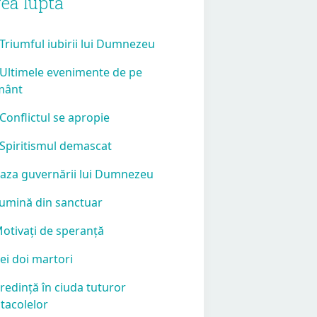
ea luptă
 Triumful iubirii lui Dumnezeu
 Ultimele evenimente de pe
mânt
 Conflictul se apropie
 Spiritismul demascat
Baza guvernării lui Dumnezeu
Lumină din sanctuar
Motivați de speranță
Cei doi martori
Credință în ciuda tuturor
tacolelor