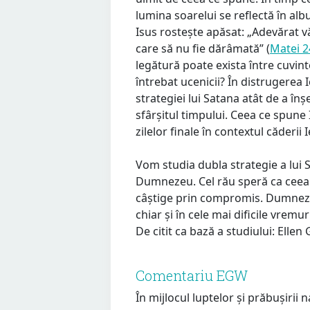
lumina soarelui se reflectă în alb
Isus rostește apăsat: „Adevărat v
care să nu fie dărâmată” (
Matei 2
legătură poate exista între cuvinte
întrebat ucenicii? În distrugerea
strategiei lui Satana atât de a în
sfârșitul timpului. Ceea ce spune 
zilelor finale în contextul căderii 
Vom studia dubla strategie a lui S
Dumnezeu. Cel rău speră ca ceea 
câștige prin compromis. Dumnezeu
chiar și în cele mai dificile vremur
De citit ca bază a studiului: Ellen 
Comentariu EGW
În mijlocul luptelor și prăbușirii n