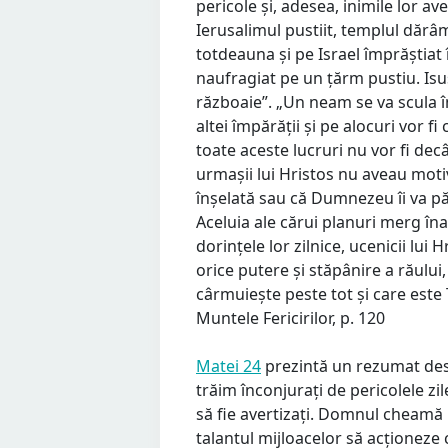
pericole și, adesea, inimile lor a
Ierusalimul pustiit, templul dărâm
totdeauna și pe Israel împrăștiat
naufragiat pe un țărm pustiu. Isus
războaie”. „Un neam se va scula î
altei împărății și pe alocuri vor
toate aceste lucruri nu vor fi decâ
urmașii lui Hristos nu aveau moti
înșelată sau că Dumnezeu îi va pă
Aceluia ale cărui planuri merg în
dorințele lor zilnice, ucenicii lu
orice putere și stăpânire a răulu
cârmuiește peste tot și care este T
Muntele Fericirilor, p. 120
Matei 24
prezintă un rezumat des
trăim înconjurați de pericolele zi
să fie avertizați. Domnul cheamă p
talantul mijloacelor să acționeze