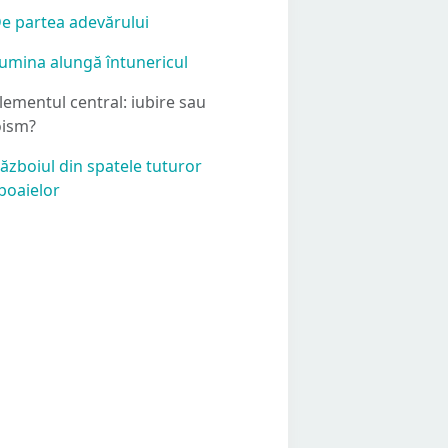
De partea adevărului
Lumina alungă întunericul
Elementul central: iubire sau
oism?
Războiul din spatele tuturor
boaielor