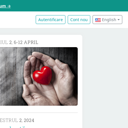
acum →
Autentificare
Cont nou
English
DIUL
2
,
6-12 APRIL
MESTRUL
2
,
2024