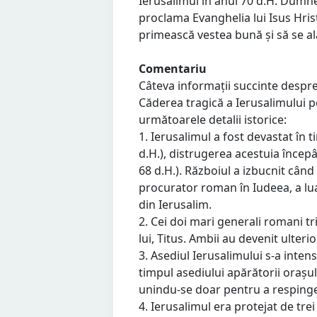
Ierusalimul în anul 70 d.H. Dumne
proclama Evanghelia lui Isus Hri
primească vestea bună și să se al
Comentariu
Câteva informații succinte despr
Căderea tragică a Ierusalimului po
următoarele detalii istorice:
1. Ierusalimul a fost devastat în
d.H.), distrugerea acestuia încep
68 d.H.). Războiul a izbucnit cân
procurator roman în Iudeea, a lua
din Ierusalim.
2. Cei doi mari generali romani tr
lui, Titus. Ambii au devenit ulteri
3. Asediul Ierusalimului s-a intens
timpul asediului apărătorii orașulu
unindu-se doar pentru a respinge 
4. Ierusalimul era protejat de trei