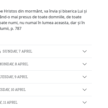
e Hristos din mormânt, va învia și biserica Lui și
nând-o mai presus de toate domniile, de toate
oate numi, nu numai în lumea aceasta, dar și în
lumii, p. 787
ă
SUNDAY, 7 APRIL
MONDAY, 8 APRIL
UESDAY, 9 APRIL
DAY, 10 APRIL
 11 APRIL