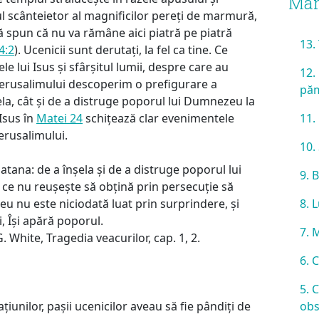
Mar
ul scânteietor al magnificilor pereți de marmură,
ă spun că nu va rămâne aici piatră pe piatră
13.
4:2
). Ucenicii sunt derutați, la fel ca tine. Ce
le lui Isus și sfârșitul lumii, despre care au
12.
 Ierusalimului descoperim o prefigurare a
pă
șela, cât și de a distruge poporul lui Dumnezeu la
11.
Isus în
Matei 24
schițează clar evenimentele
Ierusalimului.
10.
atana: de a înșela și de a distruge poporul lui
9. 
ce nu reușește să obțină prin persecuție să
8. 
 nu este niciodată luat prin surprindere, și
i, Își apără poporul.
7. 
G. White, Tragedia veacurilor, cap. 1, 2.
6. 
5. 
obs
ațiunilor, pașii ucenicilor aveau să fie pândiți de