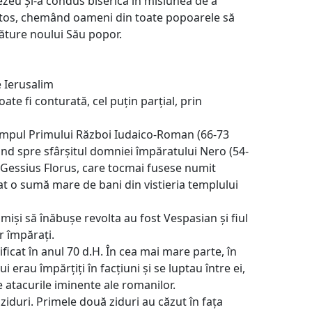
zeu Și-a condus biserica în misiunea de a
stos, chemând oameni din toate popoarele să
ăture noului Său popor.
e Ierusalim
ate fi conturată, cel puțin parțial, prin
 timpul Primului Război Iudaico-Roman (66-73
ând spre sfârșitul domniei împăratului Nero (54-
d Gessius Florus, care tocmai fusese numit
t o sumă mare de bani din vistieria templului
imiși să înăbușe revolta au fost Vespasian și fiul
or împărați.
ificat în anul 70 d.H. În cea mai mare parte, în
i erau împărțiți în facțiuni și se luptau între ei,
atacurile iminente ale romanilor.
 ziduri. Primele două ziduri au căzut în fața