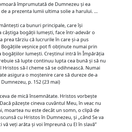
 o comoară împrumutată de Dumnezeu și ea
a de a prezenta lumii ultima solie a harului. …
mântești ca bunuri principale, care își
a câștiga bogății lumești, face într-adevăr o
a prea târziu că lucrurile în care și-a pus
 Bogățiile veșnice pot fi obținute numai prin
a bogățiilor lumești. Creștinul intră în Împărăția
trebuie să lupte continuu lupta cea bună și să nu
 Hristos să-l cheme să se odihnească. Numai
poate asigura o moștenire care să dureze de-a
 cu Dumnezeu, p. 152 (23 mai)
 ceva de mică însemnătate. Hristos vorbește
. „Dacă păzește cineva cuvântul Meu, în veac nu
ni, moartea nu este decât un somn, o clipă de
e ascunsă cu Hristos în Dumnezeu, și „când Se va
i vă veți arăta și voi împreună cu El în slavă”