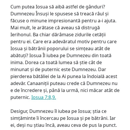
Cum putea Iosua să aibă astfel de gânduri?
Dumnezeu Însuși le spusese să treacă râul și
făcuse o minune impresionantă pentru a-i ajuta.
Mai mult, le arătase că aveau să distrugă
Ierihonul. Ba chiar dărâmase zidurile cetății
pentru ei. Care era adevăratul motiv pentru care
Iosua și bătrânii poporului se simțeau atât de
abătuți? Iosua Îl iubea pe Dumnezeu din toată
inima. Dorea ca toată lumea să știe cât de
minunat și de puternic este Dumnezeu. Dar
pierderea bătăliei de la Ai punea la îndoială acest
adevăr. Canaaniții puteau crede că Dumnezeu nu
e de încredere și, până la urmă, nici măcar atât de
puternic.
Iosua 7:8,9.
Desigur, Dumnezeu îl iubea pe Iosua; știa ce
simțăminte îi încercau pe Iosua și pe bătrâni. Iar
ei, deși nu știau încă, aveau ceva de pus la punct.