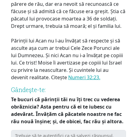
părere de rău, dar era nevoit să recunoască ce
făcuse și să admită că ce făcuse era greșit. Știa că
păcatul lui provocase moartea a 36 de soldați.
Drept urmare, trebuia să moară; el și familia lui.
Părinții lui Acan nu l-au învățat să respecte și să
asculte așa cum ar trebui Cele Zece Porunci ale
lui Dumnezeu. Și nici Acan nu i-a învățat pe copiii
lui. Ce trist! Moise îi avertizase pe copiii lui Israel
cu privire la neascultare. Și cuvintele lui au
devenit realitate. Citește
Numeri 32:23.
Gândeşte-te:
Te bucuri că părinții tăi nu îți trec cu vederea
obrăznicia? Asta pentru că ei te iubesc cu
adevărat. Învățăm că păcatele noastre ne fac
rău nouă înșine; și, de obicei, fac rău și altora.