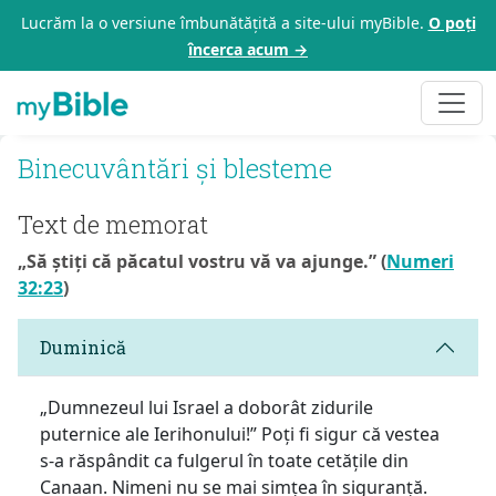
Lucrăm la o versiune îmbunătățită a site-ului myBible.
O poți
încerca acum →
Binecuvântări și blesteme
Text de memorat
„Să știți că păcatul vostru vă va ajunge.” (
Numeri
32:23
)
Duminică
„Dumnezeul lui Israel a doborât zidurile
puternice ale Ierihonului!” Poți fi sigur că vestea
s-a răspândit ca fulgerul în toate cetățile din
Canaan. Nimeni nu se mai simțea în siguranță.