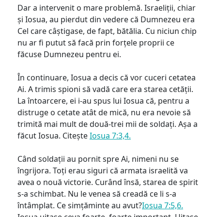
Dar a intervenit o mare problemă. Israeliții, chiar
și Iosua, au pierdut din vedere că Dumnezeu era
Cel care câștigase, de fapt, bătălia. Cu niciun chip
nu ar fi putut să facă prin forțele proprii ce
făcuse Dumnezeu pentru ei.
În continuare, Iosua a decis că vor cuceri cetatea
Ai. A trimis spioni să vadă care era starea cetății.
La întoarcere, ei i-au spus lui Iosua că, pentru a
distruge o cetate atât de mică, nu era nevoie să
trimită mai mult de două-trei mii de soldați. Așa a
făcut Iosua. Citește
Iosua 7:3,4.
Când soldații au pornit spre Ai, nimeni nu se
îngrijora. Toți erau siguri că armata israelită va
avea o nouă victorie. Curând însă, starea de spirit
s-a schimbat. Nu le venea să creadă ce li s-a
întâmplat. Ce simțăminte au avut?
Iosua 7:5,6.
Iosua uitase ceva foarte, foarte important. Uitase