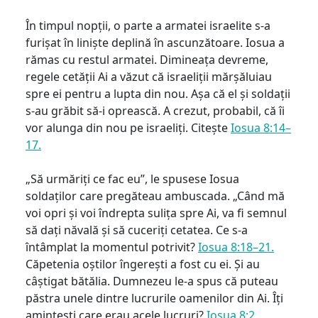
În timpul nopții, o parte a armatei israelite s-a
furișat în liniște deplină în ascunzătoare. Iosua a
rămas cu restul armatei. Dimineața devreme,
regele cetății Ai a văzut că israeliții mărșăluiau
spre ei pentru a lupta din nou. Așa că el și soldații
s-au grăbit să-i oprească. A crezut, probabil, că îi
vor alunga din nou pe israeliți. Citește
Iosua 8:14–
17.
„Să urmăriți ce fac eu”, le spusese Iosua
soldaților care pregăteau ambuscada. „Când mă
voi opri și voi îndrepta sulița spre Ai, va fi semnul
să dați năvală și să cuceriți cetatea. Ce s-a
întâmplat la momentul potrivit?
Iosua 8:18–21.
Căpetenia oștilor îngerești a fost cu ei. Și au
câștigat bătălia. Dumnezeu le-a spus că puteau
păstra unele dintre lucrurile oamenilor din Ai. Îți
amintești care erau acele lucruri?
Iosua 8:2.