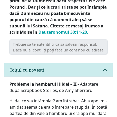
primi de la Dumnezeu dacă respectă Cele Zece
Porunci. Dar și ce lucruri triste se pot întâmpla
dacă Dumnezeu nu poate binecuvânta
poporul din cauză că oamenii aleg să se
supună lui Satana. Citește ce mesaj frumos a
scris Moise în
Deuteronomul 30:11-20.
Colţul cu poveşti
Probleme la hambarul Hildei – II -
Adaptare
după Scrapbook Stories, de Amy Sherrard
Hilda, ce s-a întâmplat? am întrebat. Abia apoi mi-
am dat seama că era o întrebare stupidă. În toată
partea de din vale a hambarului era apă murdară