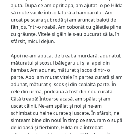
ajuta. După ce am oprit apa, am ajutat- o pe Hilda
să mute vacile într-o latură a hambarului. Am
urcat pe scara șubredă și am aruncat baloți de
fân jos, într-o roabă. Am coborât cu gălețile pline
cu grăunțe. Vitele și găinile s-au bucurat să ia, în
sfârșit, micul dejun.
Apoi ne-am apucat de treaba murdară: adunatul,
măturatul și scosul bălegarului și al apei din
hambar. Am adunat, măturat și scos dintr- o
parte. Apoi am mutat vitele în partea curată și am
adunat, măturat și scos și din cealaltă parte. În
cele din urmă, podeaua a fost din nou curată.
Câtă treabă! Întoarse acasă, am spălat și am
uscat câinii. Ne-am spălat și noi și ne-am
schimbat cu haine curate și uscate. În sfârșit, ne
simțeam bine din nou! În timp ce savuram o supă
delicioasă și fierbinte, Hilda m-a întrebat: