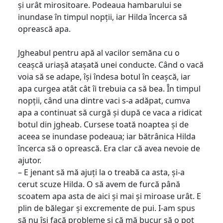
și urât mirositoare. Podeaua hambarului se
inundase în timpul nopții, iar Hilda încerca să
oprească apa.
Jgheabul pentru apă al vacilor semăna cu o
ceașcă uriașă atașată unei conducte. Când o vacă
voia să se adape, își îndesa botul în ceașcă, iar
apa curgea atât cât îi trebuia ca să bea. În timpul
nopții, când una dintre vaci s-a adăpat, cumva
apa a continuat să curgă și după ce vaca a ridicat
botul din jgheab. Cursese toată noaptea și de
aceea se inundase podeaua; iar bătrânica Hilda
încerca să o oprească. Era clar că avea nevoie de
ajutor.
– E jenant să mă ajuți la o treabă ca asta, și-a
cerut scuze Hilda. O să avem de furcă până
scoatem apa asta de aici și mai și miroase urât. E
plin de bălegar și excremente de pui. I-am spus
să nu își facă probleme și că mă bucur să o pot