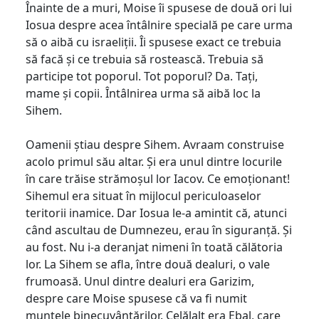
Înainte de a muri, Moise îi spusese de două ori lui
Iosua despre acea întâlnire specială pe care urma
să o aibă cu israeliții. Îi spusese exact ce trebuia
să facă și ce trebuia să rostească. Trebuia să
participe tot poporul. Tot poporul? Da. Tați,
mame și copii. Întâlnirea urma să aibă loc la
Sihem.
Oamenii știau despre Sihem. Avraam construise
acolo primul său altar. Și era unul dintre locurile
în care trăise strămoșul lor Iacov. Ce emoționant!
Sihemul era situat în mijlocul periculoaselor
teritorii inamice. Dar Iosua le-a amintit că, atunci
când ascultau de Dumnezeu, erau în siguranță. Și
au fost. Nu i-a deranjat nimeni în toată călătoria
lor. La Sihem se afla, între două dealuri, o vale
frumoasă. Unul dintre dealuri era Garizim,
despre care Moise spusese că va fi numit
muntele binecuvântărilor. Celălalt era Ebal, care