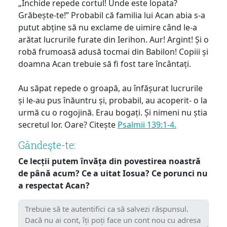
„Închide repede cortul! Unde este lopata?
Grăbește-te!” Probabil că familia lui Acan abia s-a
putut abține să nu exclame de uimire când le-a
arătat lucrurile furate din Ierihon. Aur! Argint! Și o
robă frumoasă adusă tocmai din Babilon! Copiii și
doamna Acan trebuie să fi fost tare încântați.
Au săpat repede o groapă, au înfășurat lucrurile
și le-au pus înăuntru și, probabil, au acoperit- o la
urmă cu o rogojină. Erau bogați. Și nimeni nu știa
secretul lor. Oare? Citește
Psalmii 139:1-4.
Gândeşte-te:
Ce lecții putem învăța din povestirea noastră
de până acum? Ce a uitat Iosua? Ce porunci nu
a respectat Acan?