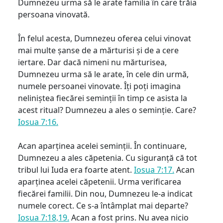
Dumnezeu urma să le arate familia în care trăia
persoana vinovată.
În felul acesta, Dumnezeu oferea celui vinovat
mai multe șanse de a mărturisi și de a cere
iertare. Dar dacă nimeni nu mărturisea,
Dumnezeu urma să le arate, în cele din urmă,
numele persoanei vinovate. Îți poți imagina
neliniștea fiecărei seminții în timp ce asista la
acest ritual? Dumnezeu a ales o seminție. Care?
Iosua 7:16.
Acan aparținea acelei seminții. În continuare,
Dumnezeu a ales căpetenia. Cu siguranță că tot
tribul lui Iuda era foarte atent.
Iosua 7:17.
Acan
aparținea acelei căpetenii. Urma verificarea
fiecărei familii. Din nou, Dumnezeu le-a indicat
numele corect. Ce s-a întâmplat mai departe?
Iosua 7:18,19.
Acan a fost prins. Nu avea nicio