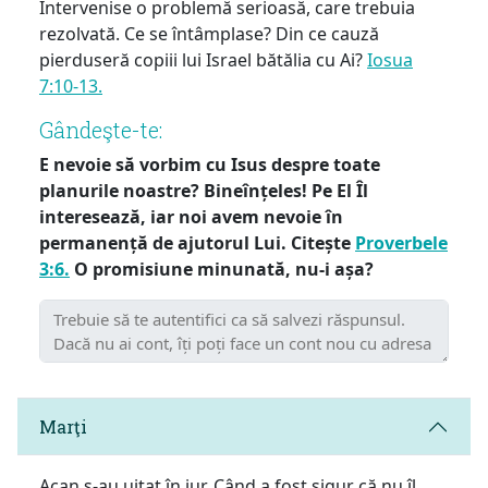
Intervenise o problemă serioasă, care trebuia
rezolvată. Ce se întâmplase? Din ce cauză
pierduseră copiii lui Israel bătălia cu Ai?
Iosua
7:10-13.
Gândeşte-te:
E nevoie să vorbim cu Isus despre toate
planurile noastre? Bineînțeles! Pe El Îl
interesează, iar noi avem nevoie în
permanență de ajutorul Lui. Citește
Proverbele
3:6.
O promisiune minunată, nu-i așa?
Marţi
Acan s-au uitat în jur. Când a fost sigur că nu îl