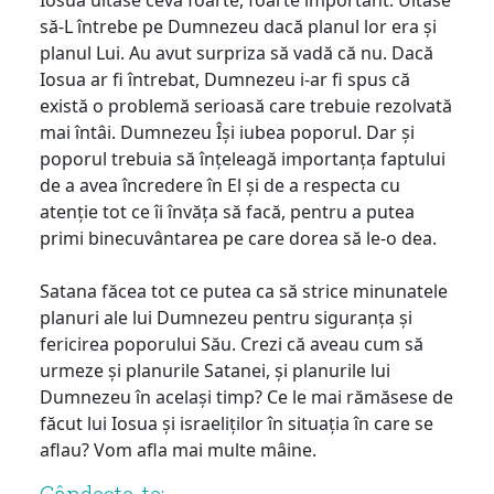
să-L întrebe pe Dumnezeu dacă planul lor era și
planul Lui. Au avut surpriza să vadă că nu. Dacă
Iosua ar fi întrebat, Dumnezeu i-ar fi spus că
există o problemă serioasă care trebuie rezolvată
mai întâi. Dumnezeu Își iubea poporul. Dar și
poporul trebuia să înțeleagă importanța faptului
de a avea încredere în El și de a respecta cu
atenție tot ce îi învăța să facă, pentru a putea
primi binecuvântarea pe care dorea să le-o dea.
Satana făcea tot ce putea ca să strice minunatele
planuri ale lui Dumnezeu pentru siguranța și
fericirea poporului Său. Crezi că aveau cum să
urmeze și planurile Satanei, și planurile lui
Dumnezeu în același timp? Ce le mai rămăsese de
făcut lui Iosua și israeliților în situația în care se
aflau? Vom afla mai multe mâine.
Gândeşte-te: