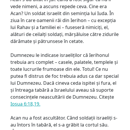
vede nimeni, a ascuns repede ceva. Cine era
Acan? Un soldat israelit din seminția lui Iuda. În
ziua în care oamenii răi din Ierihon – cu excepția
lui Rahav și a familiei ei – fuseseră nimiciți, el,
alături de ceilalți soldați, mărșăluise către zidurile
dărâmate și pătrunsese în cetate.
Dumnezeu le indicase israeliților că Ierihonul
trebuia ars complet – casele, palatele, templele și
toate lucrurile frumoase din ele. Totul! Ce nu
putea fi distrus de foc trebuia adus ca dar special
lui Dumnezeu. Dacă cineva ceda ispitei și fura, el
și întreaga tabără a Israelului aveau să suporte
consecințele neascultării de Dumnezeu. Citește
Iosua 6:18,19.
Acan nu a fost ascultător. Când soldații israeliți s-
au întors în tabără, el s-a grăbit la cortul său.