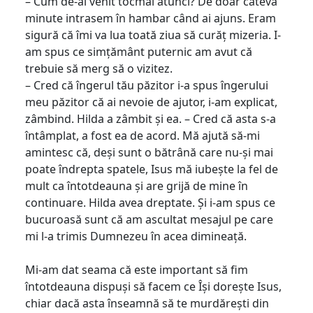
– Cum de-ai venit tocmai atunci? De doar câteva
minute intrasem în hambar când ai ajuns. Eram
sigură că îmi va lua toată ziua să curăț mizeria. I-
am spus ce simțământ puternic am avut că
trebuie să merg să o vizitez.
– Cred că îngerul tău păzitor i-a spus îngerului
meu păzitor că ai nevoie de ajutor, i-am explicat,
zâmbind. Hilda a zâmbit și ea. – Cred că asta s-a
întâmplat, a fost ea de acord. Mă ajută să-mi
amintesc că, deși sunt o bătrână care nu-și mai
poate îndrepta spatele, Isus mă iubește la fel de
mult ca întotdeauna și are grijă de mine în
continuare. Hilda avea dreptate. Și i-am spus ce
bucuroasă sunt că am ascultat mesajul pe care
mi l-a trimis Dumnezeu în acea dimineață.
Mi-am dat seama că este important să fim
întotdeauna dispuși să facem ce Își dorește Isus,
chiar dacă asta înseamnă să te murdărești din