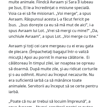
multe animale. Fiindcă Avraam și Sara Îl iubeau
pe Isus, El le-a încredințat o misiune specială.
Voia ca ei să fie misionari. „Voi merge”, a spus
Avraam. Răspunsul acesta L-a făcut fericit pe
Isus. „Isus dorește ca eu să mă mut de aici”, i-a
spus Avraam lui Lot. „Vrei să mergi cu mine?” „Da,
unchiule Avraam”, a spus Lot. „Voi merge cu tine.”
Avraam şi toţi cei care mergeau cu ei erau gata
de plecare. (Împachetaţi bagajul într-o valiză
micuţă.) Apoi au pornit în marea călătorie. Ei
călătoreau în timpul zilei, iar noaptea se opreau
să doarmă. După multe zile, şi-au ridicat corturile
şi s-au odihnit. Atunci au început necazurile. Nu
era suficientă iarbă ca să mănânce toate
animalele. Servitorii au început să se certe pentru
iarbă.
„Poate că nu ar trebui să locuim împreună”, a
spus Avraam. „Atunci, servitorii noştri ar putea