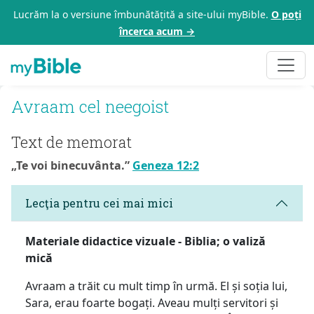
Lucrăm la o versiune îmbunătățită a site-ului myBible.
O poți
încerca acum →
Avraam cel neegoist
Text de memorat
„Te voi binecuvânta.”
Geneza 12:2
Lecţia pentru cei mai mici
Materiale didactice vizuale - Biblia; o valiză
mică
Avraam a trăit cu mult timp în urmă. El și soția lui,
Sara, erau foarte bogați. Aveau mulți servitori și