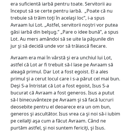
era suficientă iarbă pentru toate. Servitorii au
început să se certe pentru iarbă. „Poate că nu
trebuie să trăim toţi în acelaşi loc”, i-a spus
Avraam lui Lot. „Astfel, servitorii noştri vor putea
găsi iarbă din belşug.” „Pare o idee bună”, a spus
Lot. Au mers amândoi să se uite la păşunile din
jur şi să decidă unde vor să trăiască fiecare.
Avraam era mai în vârstă şi era unchiul lui Lot,
astfel că Lot ar fi trebuit să-l lase pe Avraam să
aleagă primul. Dar Lot a fost egoist. El a ales
primul şi a cerut locul care i s-a părut cel mai bun.
Deşi S-a întristat că Lot a fost egoist, Isus S-a
bucurat că Avraam a fost generos. Isus a putut
să-l binecuvânteze pe Avraam şi să facă lucruri
deosebite pentru el deoarece era un om bun,
generos şi ascultător. Isus vrea ca şi noi să-i iubim
pe ceilalţi aşa cum a făcut Avraam. Când ne
purtăm astfel, şi noi suntem fericiţi, şi Isus.