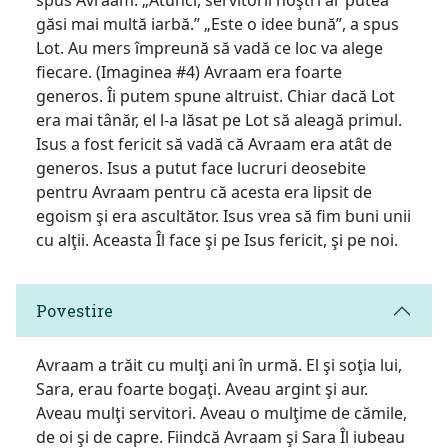
găsi mai multă iarbă.” „Este o idee bună”, a spus
Lot. Au mers împreună să vadă ce loc va alege
fiecare. (Imaginea #4) Avraam era foarte
generos. Îi putem spune altruist. Chiar dacă Lot
era mai tânăr, el l-a lăsat pe Lot să aleagă primul.
Isus a fost fericit să vadă că Avraam era atât de
generos. Isus a putut face lucruri deosebite
pentru Avraam pentru că acesta era lipsit de
egoism şi era ascultător. Isus vrea să fim buni unii
cu alţii. Aceasta Îl face şi pe Isus fericit, şi pe noi.
Povestire
Avraam a trăit cu mulţi ani în urmă. El şi soţia lui,
Sara, erau foarte bogaţi. Aveau argint şi aur.
Aveau mulţi servitori. Aveau o mulţime de cămile,
de oi şi de capre. Fiindcă Avraam şi Sara Îl iubeau