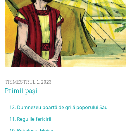
TRIMESTRUL
1
,
2023
Primii paşi
12. Dumnezeu poartă de grijă poporului Său
11. Regulile fericirii
10. Bebeluşul Moise