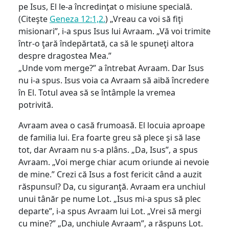
pe Isus, El le-a încredinţat o misiune specială.
(Citeşte
Geneza 12:1,2.
) „Vreau ca voi să fiţi
misionari”, i-a spus Isus lui Avraam. „Vă voi trimite
într-o ţară îndepărtată, ca să le spuneţi altora
despre dragostea Mea.”
„Unde vom merge?” a întrebat Avraam. Dar Isus
nu i-a spus. Isus voia ca Avraam să aibă încredere
în El. Totul avea să se întâmple la vremea
potrivită.
Avraam avea o casă frumoasă. El locuia aproape
de familia lui. Era foarte greu să plece şi să lase
tot, dar Avraam nu s-a plâns. „Da, Isus”, a spus
Avraam. „Voi merge chiar acum oriunde ai nevoie
de mine.” Crezi că Isus a fost fericit când a auzit
răspunsul? Da, cu siguranţă. Avraam era unchiul
unui tânăr pe nume Lot. „Isus mi-a spus să plec
departe”, i-a spus Avraam lui Lot. „Vrei să mergi
cu mine?” „Da, unchiule Avraam”, a răspuns Lot.