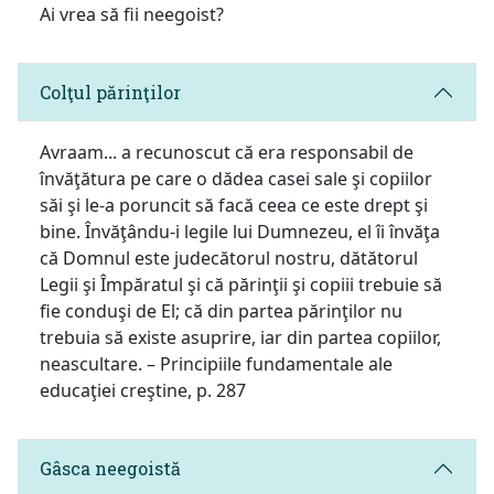
Ai vrea să fii neegoist?
Colţul părinţilor
Avraam... a recunoscut că era responsabil de
învăţătura pe care o dădea casei sale şi copiilor
săi şi le-a poruncit să facă ceea ce este drept şi
bine. Învăţându-i legile lui Dumnezeu, el îi învăţa
că Domnul este judecătorul nostru, dătătorul
Legii şi Împăratul şi că părinţii şi copiii trebuie să
fie conduşi de El; că din partea părinţilor nu
trebuia să existe asuprire, iar din partea copiilor,
neascultare. – Principiile fundamentale ale
educaţiei creştine, p. 287
Gâsca neegoistă