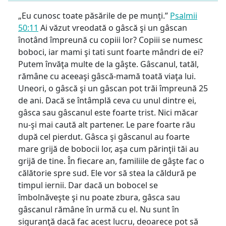
„Eu cunosc toate păsările de pe munţi.”
Psalmii
50:11
Ai văzut vreodată o gâscă şi un gâscan
înotând împreună cu copiii lor? Copiii se numesc
boboci, iar mami şi tati sunt foarte mândri de ei?
Putem învăţa multe de la gâşte. Gâscanul, tatăl,
rămâne cu aceeaşi gâscă-mamă toată viaţa lui.
Uneori, o gâscă şi un gâscan pot trăi împreună 25
de ani. Dacă se întâmplă ceva cu unul dintre ei,
gâsca sau gâscanul este foarte trist. Nici măcar
nu-şi mai caută alt partener. Le pare foarte rău
după cel pierdut. Gâsca şi gâscanul au foarte
mare grijă de bobocii lor, aşa cum părinţii tăi au
grijă de tine. În fiecare an, familiile de gâşte fac o
călătorie spre sud. Ele vor să stea la căldură pe
timpul iernii. Dar dacă un bobocel se
îmbolnăveşte şi nu poate zbura, gâsca sau
gâscanul rămâne în urmă cu el. Nu sunt în
siguranţă dacă fac acest lucru, deoarece pot să