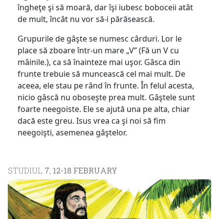
îngheţe şi să moară, dar îşi iubesc boboceii atât
de mult, încât nu vor să-i părăsească.
Grupurile de gâşte se numesc cârduri. Lor le
place să zboare într-un mare „V” (Fă un V cu
mâinile.), ca să înainteze mai uşor. Gâsca din
frunte trebuie să muncească cel mai mult. De
aceea, ele stau pe rând în frunte. În felul acesta,
nicio gâscă nu oboseşte prea mult. Gâştele sunt
foarte neegoiste. Ele se ajută una pe alta, chiar
dacă este greu. Isus vrea ca şi noi să fim
neegoişti, asemenea gâştelor.
STUDIUL
7
,
12-18 FEBRUARY