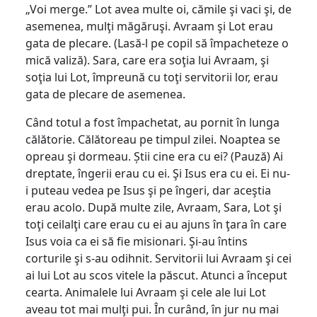
„Voi merge.” Lot avea multe oi, cămile şi vaci şi, de
asemenea, mulţi măgăruşi. Avraam şi Lot erau
gata de plecare. (Lasă-l pe copil să împacheteze o
mică valiză). Sara, care era soţia lui Avraam, şi
soţia lui Lot, împreună cu toţi servitorii lor, erau
gata de plecare de asemenea.
Când totul a fost împachetat, au pornit în lunga
călătorie. Călătoreau pe timpul zilei. Noaptea se
opreau şi dormeau. Știi cine era cu ei? (Pauză) Ai
dreptate, îngerii erau cu ei. Şi Isus era cu ei. Ei nu-
i puteau vedea pe Isus şi pe îngeri, dar aceştia
erau acolo. După multe zile, Avraam, Sara, Lot şi
toţi ceilalţi care erau cu ei au ajuns în ţara în care
Isus voia ca ei să fie misionari. Şi-au întins
corturile şi s-au odihnit. Servitorii lui Avraam şi cei
ai lui Lot au scos vitele la păscut. Atunci a început
cearta. Animalele lui Avraam şi cele ale lui Lot
aveau tot mai mulţi pui. În curând, în jur nu mai