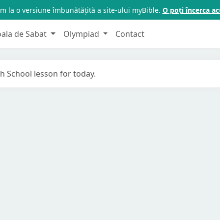
m la o versiune îmbunătățită a site-ului myBible.
O poți încerca 
oala de Sabat
Olympiad
Contact
h School lesson for today.