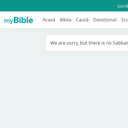
Lucră
Acasă
Biblia
Caută
Devoțional
Șc
We are sorry, but there is no Sabbat