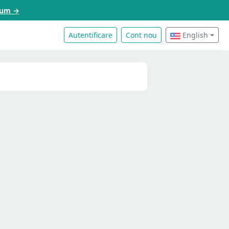
acum →
Autentificare
Cont nou
English