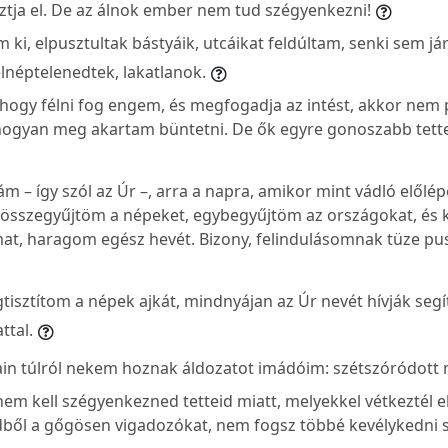
ztja el. De az álnok ember nem tud szégyenkezni!
 ki, elpusztultak bástyáik, utcáikat feldúltam, senki sem já
elnéptelenedtek, lakatlanok.
hogy félni fog engem, és megfogadja az intést, akkor nem p
ahogyan meg akartam büntetni. De ők egyre gonoszabb tette
ám – így szól az Úr –, arra a napra, amikor mint vádló előlé
összegyűjtöm a népeket, egybegyűjtöm az országokat, és 
t, haragom egész hevét. Bizony, felindulásomnak tüze pus
isztítom a népek ajkát, mindnyájan az Úr nevét hívják segít
ttal.
ain túlról nekem hoznak áldozatot imádóim: szétszóródott
em kell szégyenkezned tetteid miatt, melyekkel vétkeztél 
dből a gőgösen vigadozókat, nem fogsz többé kevélykedni