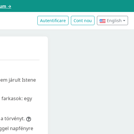
acum →
Autentificare
Cont nou
English
em járult Istene
i farkasok: egy
a törvényt.
eggel napfényre