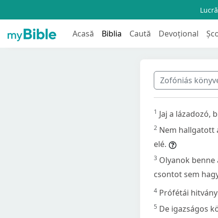
Lucră
Acasă
Biblia
Caută
Devoțional
Șc
Zofóniás köny
1
Jaj a lázadozó,
2
Nem hallgatott 
elé.
3
Olyanok benne a
csontot sem hag
4
Prófétái hitván
5
De igazságos kö