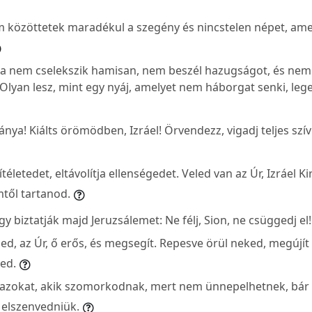
közöttetek maradékul a szegény és nincstelen népet, ame
a nem cselekszik hamisan, nem beszél hazugságot, és nem 
 Olyan lesz, mint egy nyáj, amelyet nem háborgat senki, leg
eánya! Kiálts örömödben, Izráel! Örvendezz, vigadj teljes szí
 ítéletedet, eltávolítja ellenségedet. Veled van az Úr, Izráel Ki
től tartanod.
y biztatják majd Jeruzsálemet: Ne félj, Sion, ne csüggedj el!
ed, az Úr, ő erős, és megsegít. Repesve örül neked, megújít 
ed.
zokat, akik szomorkodnak, mert nem ünnepelhetnek, bár k
l elszenvedniük.