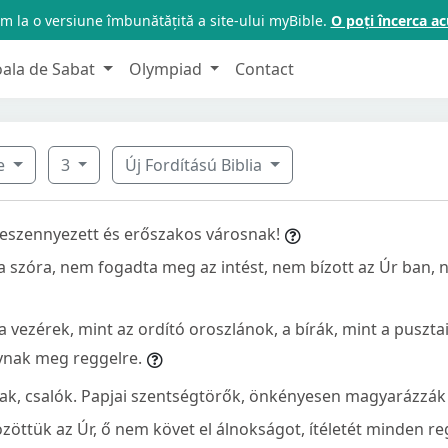
m la o versiune îmbunătățită a site-ului myBible.
O poți încerca 
oala de Sabat
Olympiad
Contact
ve
3
Új Fordítású Biblia
 beszennyezett és erőszakos városnak!
a szóra, nem fogadta meg az intést, nem bízott az Úr ban, n
 vezérek, mint az ordító oroszlánok, a bírák, mint a puszta
ynak meg reggelre.
yak, csalók. Papjai szentségtörők, önkényesen magyarázzák 
zöttük az Úr, ő nem követ el álnokságot, ítéletét minden r