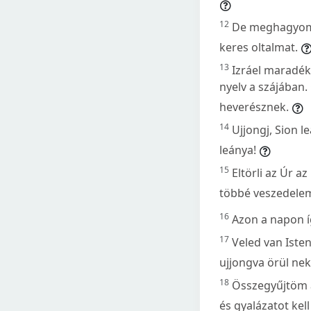
12
De meghagyom 
keres oltalmat.
13
Izráel maradék
nyelv a szájában.
heverésznek.
14
Ujjongj, Sion l
leánya!
15
Eltörli az Úr az
többé veszedelem
16
Azon a napon íg
17
Veled van Isten
ujjongva örül nek
18
Összegyűjtöm a
és gyalázatot kel