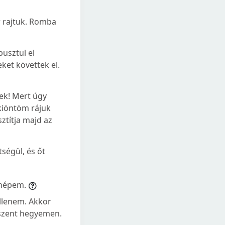
r rajtuk. Romba
usztul el
ket követtek el.
pek! Mert úgy
kiöntöm rájuk
ztítja majd az
ségül, és őt
 népem.
ellenem. Akkor
 szent hegyemen.