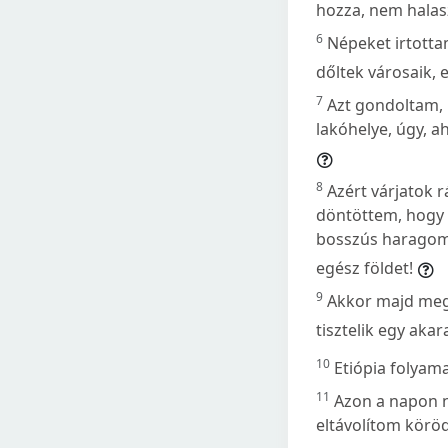
hozza, nem halas
6
Népeket irtottam
dőltek városaik, 
7
Azt gondoltam, 
lakóhelye, úgy, 
8
Azért várjatok r
döntöttem, hogy 
bosszús haragoma
egész földet!
9
Akkor majd megt
tisztelik egy akara
10
Etiópia folyam
11
Azon a napon n
eltávolítom körö