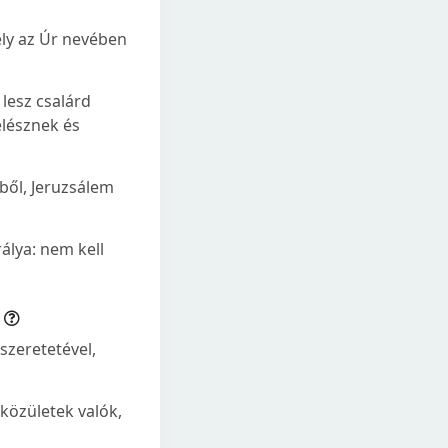
ly az Úr nevében
lesz csalárd
elésznek és
vből, Jeruzsálem
rálya: nem kell
szeretetével,
özületek valók,