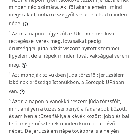
minden nép számára. Aki föl akarja emelni, mind
megszakad, noha összegyűlik ellene a föld minden
népe.
4
Azon a napon – így szól az ÚR – minden lovat
rettegéssel verek meg, lovasaikat pedig
őrültséggel. Júda házát viszont nyitott szemmel
figyelem, de a népek minden lovát vaksággal verem
meg.
5
Azt mondják szívükben Júda törzsfői: Jeruzsálem
lakóinak erőssége Istenükben, a Seregek URában
van.
6
Azon a napon olyanokká teszem Júda törzsfőit,
mint amilyen a tüzes serpenyő a fadarabok között,
és amilyen a tüzes fáklya a kévék között: jobb és bal
felől megemésztenek minden körülöttük lévő
népet. De Jeruzsálem népe továbbra is a helyén