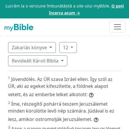
Lucrăm la o versiune îmbunătățită a site-ului myBible.
O poți
încerca acum →
Zakariás könyve
12
Revideált Károli Biblia
1
Jövendölés. Az ÚR szava Izráel ellen. Így szól az
ÚR, aki az egeket kifeszítette, a földnek alapot
vetett, és az emberbe lelket alkotott:
2
Íme, részegítő pohárrá teszem Jeruzsálemet
minden körülötte levő nép számára. Júdával is ez
lesz, amikor ostromolják Jeruzsálemet.
3
Azon a napon nyomtatókővé teszem Jeruzsálemet