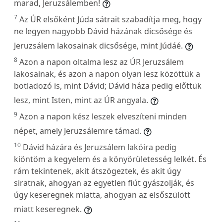
marad, Jeruzsálemben!
7
Az ÚR elsőként Júda sátrait szabadítja meg, hogy
ne legyen nagyobb Dávid házának dicsősége és
Jeruzsálem lakosainak dicsősége, mint Júdáé.
8
Azon a napon oltalma lesz az ÚR Jeruzsálem
lakosainak, és azon a napon olyan lesz közöttük a
botladozó is, mint Dávid; Dávid háza pedig előttük
lesz, mint Isten, mint az ÚR angyala.
9
Azon a napon kész leszek elveszíteni minden
népet, amely Jeruzsálemre támad.
10
Dávid házára és Jeruzsálem lakóira pedig
kiöntöm a kegyelem és a könyörületesség lelkét. És
rám tekintenek, akit átszögeztek, és akit úgy
siratnak, ahogyan az egyetlen fiút gyászolják, és
úgy keseregnek miatta, ahogyan az elsőszülött
miatt keseregnek.