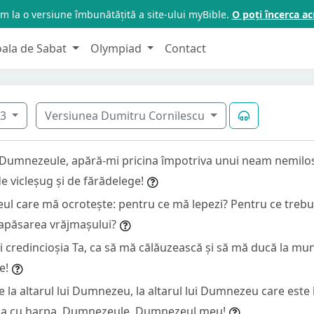
m la o versiune îmbunătățită a site-ului myBible.
O poți încerca 
oala de Sabat
Olympiad
Contact
43
Versiunea Dumitru Cornilescu
 Dumnezeule, apără-mi pricina împotriva unui neam nemilo
e vicleșug și de fărădelege!
ul care mă ocrotește: pentru ce mă lepezi? Pentru ce trebu
 apăsarea vrăjmașului?
i credincioșia Ta, ca să mă călăuzească și să mă ducă la mun
e!
 la altarul lui Dumnezeu, la altarul lui Dumnezeu care este 
uda cu harpa, Dumnezeule, Dumnezeul meu!