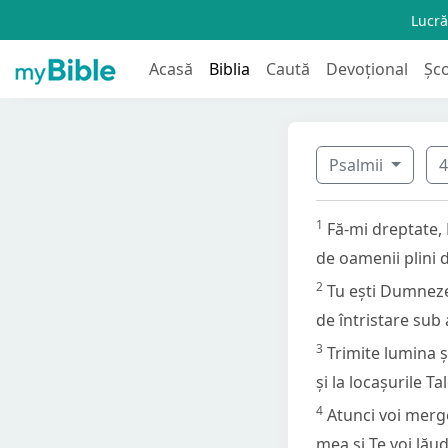
Lucră
Acasă
Biblia
Caută
Devoțional
Șc
Psalmii
1
Fă-mi dreptate,
de oamenii plini d
2
Tu ești Dumneze
de întristare sub
3
Trimite lumina ș
și la locașurile Tal
4
Atunci voi merge
mea și Te voi lă