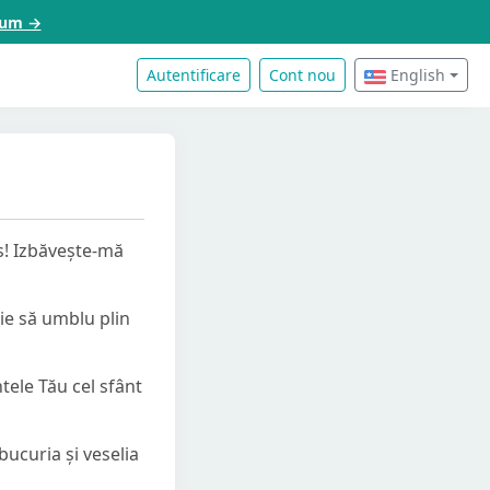
acum →
Autentificare
Cont nou
English
s! Izbăvește-mă
ie să umblu plin
tele Tău cel sfânt
bucuria și veselia