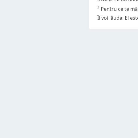
5
Pentru ce te mâ
Îl voi lăuda: El 