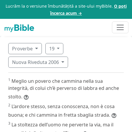
Lucrăm la o versiune îmbunătățită a site-ului myBible.
O poți
încerca acum →
Proverbe
19
Nuova Riveduta 2006
1
Meglio un povero che cammina nella sua
integrità, di colui ch’è perverso di labbra ed anche
stolto.
2
L’ardore stesso, senza conoscenza, non è cosa
buona; e chi cammina in fretta sbaglia strada.
3
La stoltezza dell’uomo ne perverte la via, ma il