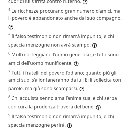
cuor di lui s’irrita contro l’Eterno.
4
Le ricchezze procurano gran numero d’amici, ma
il povero è abbandonato anche dal suo compagno.
5
Il falso testimonio non rimarrà impunito, e chi
spaccia menzogne non avrà scampo.
6
Molti corteggiano l’uomo generoso, e tutti sono
amici dell’uomo munificente.
7
Tutti i fratelli del povero l’odiano; quanto più gli
amici suoi s’allontaneranno da lui! Ei li sollecita con
parole, ma già sono scomparsi.
8
Chi acquista senno ama l’anima sua; e chi serba
con cura la prudenza troverà del bene.
9
Il falso testimonio non rimarrà impunito, e chi
spaccia menzogne perirà.