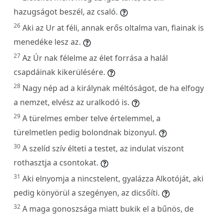
hazugságot beszél, az csaló.
26
Aki az Ur at féli, annak erős oltalma van, fiainak is
menedéke lesz az.
27
Az Úr nak félelme az élet forrása a halál
csapdáinak kikerülésére.
28
Nagy nép ad a királynak méltóságot, de ha elfogy
a nemzet, elvész az uralkodó is.
29
A türelmes ember telve értelemmel, a
türelmetlen pedig bolondnak bizonyul.
30
A szelíd szív élteti a testet, az indulat viszont
rothasztja a csontokat.
31
Aki elnyomja a nincstelent, gyalázza Alkotóját, aki
pedig könyörül a szegényen, az dicsőíti.
32
A maga gonoszsága miatt bukik el a bűnös, de