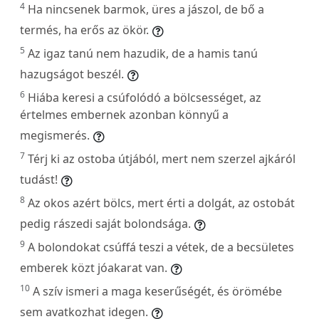
4
Ha nincsenek barmok, üres a jászol, de bő a
termés, ha erős az ökör.
5
Az igaz tanú nem hazudik, de a hamis tanú
hazugságot beszél.
6
Hiába keresi a csúfolódó a bölcsességet, az
értelmes embernek azonban könnyű a
megismerés.
7
Térj ki az ostoba útjából, mert nem szerzel ajkáról
tudást!
8
Az okos azért bölcs, mert érti a dolgát, az ostobát
pedig rászedi saját bolondsága.
9
A bolondokat csúffá teszi a vétek, de a becsületes
emberek közt jóakarat van.
10
A szív ismeri a maga keserűségét, és örömébe
sem avatkozhat idegen.