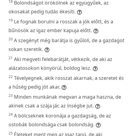
18
Bolondságot örökölnek az együgyűek, az
okosakat pedig tudás ékesíti.
19
Le fognak borulni a rosszak a jók előtt, és a
bűnösök az igaz ember kapuja előtt.
20
A szegényt még barátja is gyűlöli, de a gazdagot
sokan szeretik.
21
Aki megveti felebarátját, vétkezik, de aki az
alázatosokon könyörül, boldog lesz.
22
Tévelyegnek, akik rosszat akarnak, a szeretet és
a hűség pedig jót akar.
23
Minden munkának megvan a maga haszna, de
akinek csak a szája jár, az ínségbe jut.
24
A bölcseknek koronája a gazdagság, de az
ostobák bolondsága csak bolondság.
25
Életeket ment meg az igaz tanú, de aki