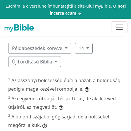
Lucrăm la o versiune îmbunătățită a site-ului myBible.
O poți
încerca acum →
Példabeszédek könyve
14
Új Fordítású Biblia
1
Az asszonyi bölcsesség építi a házat, a bolondság
pedig a maga kezével rombolja le.
2
Aki egyenes úton jár, féli az Ur at, de aki letéved
útjairól, az megveti őt.
3
A bolond szájából gőg sarjad, de a bölcseket
megőrzi ajkuk.