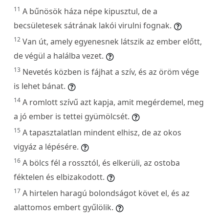
11
A bűnösök háza népe kipusztul, de a
becsületesek sátrának lakói virulni fognak.
12
Van út, amely egyenesnek látszik az ember előtt,
de végül a halálba vezet.
13
Nevetés közben is fájhat a szív, és az öröm vége
is lehet bánat.
14
A romlott szívű azt kapja, amit megérdemel, meg
a jó ember is tettei gyümölcsét.
15
A tapasztalatlan mindent elhisz, de az okos
vigyáz a lépésére.
16
A bölcs fél a rossztól, és elkerüli, az ostoba
féktelen és elbizakodott.
17
A hirtelen haragú bolondságot követ el, és az
alattomos embert gyűlölik.