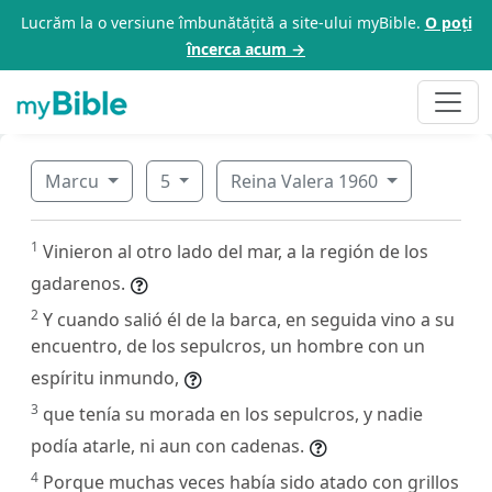
Lucrăm la o versiune îmbunătățită a site-ului myBible.
O poți
încerca acum →
Marcu
5
Reina Valera 1960
1
Vinieron al otro lado del mar, a la región de los
gadarenos.
2
Y cuando salió él de la barca, en seguida vino a su
encuentro, de los sepulcros, un hombre con un
espíritu inmundo,
3
que tenía su morada en los sepulcros, y nadie
podía atarle, ni aun con cadenas.
4
Porque muchas veces había sido atado con grillos