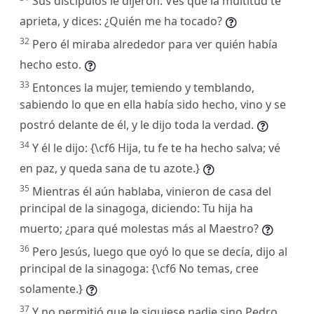
Sus discípulos le dijeron: Ves que la multitud te
aprieta, y dices: ¿Quién me ha tocado?
32
Pero él miraba alrededor para ver quién había
hecho esto.
33
Entonces la mujer, temiendo y temblando,
sabiendo lo que en ella había sido hecho, vino y se
postró delante de él, y le dijo toda la verdad.
34
Y él le dijo: {\cf6 Hija, tu fe te ha hecho salva; vé
en paz, y queda sana de tu azote.}
35
Mientras él aún hablaba, vinieron de casa del
principal de la sinagoga, diciendo: Tu hija ha
muerto; ¿para qué molestas más al Maestro?
36
Pero Jesús, luego que oyó lo que se decía, dijo al
principal de la sinagoga: {\cf6 No temas, cree
solamente.}
37
Y no permitió que le siguiese nadie sino Pedro,