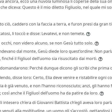
ava ancora, ecco una nuvola luminosa li coperse della sua 
 che diceva: Questo è il mio diletto Figliuolo, nel quale mi 
dito ciò, caddero con la faccia a terra, e furon presi da gran 
tosi, li toccò e disse: Levatevi, e non temete.
gli occhi, non videro alcuno, se non Gesù tutto solo.
ndevano dal monte, Gesù diede loro quest’ordine: Non parl
 finché il Figliuol dell’uomo sia risuscitato dai morti.
li domandarono: Perché dunque dicono gli scribi che prima d
endo, disse loro: Certo, Elia deve venire e ristabilire ogni co
Elia è già venuto, e non l’hanno riconosciuto; anzi, gli hanno 
così anche il Figliuol dell’uomo ha da patire da loro.
li intesero ch’era di Giovanni Battista ch’egli aveva loro parl
venuti alla moltitudine, un uomo gli s’accostò, gettandosi 