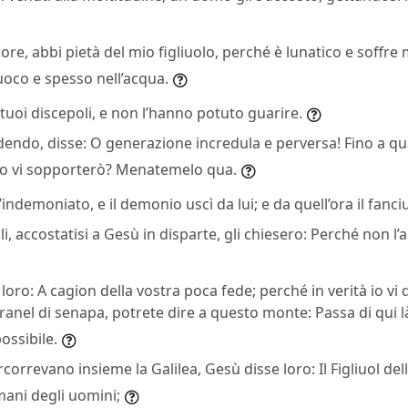
ore, abbi pietà del mio figliuolo, perché è lunatico e soffre
fuoco e spesso nell’acqua.
tuoi discepoli, e non l’hanno potuto guarire.
dendo, disse: O generazione incredula e perversa! Fino a q
do vi sopporterò? Menatemelo qua.
indemoniato, e il demonio uscì da lui; e da quell’ora il fanciu
oli, accostatisi a Gesù in disparte, gli chiesero: Perché non 
loro: A cagion della vostra poca fede; perché in verità io vi 
anel di senapa, potrete dire a questo monte: Passa di qui là
ossibile.
correvano insieme la Galilea, Gesù disse loro: Il Figliuol de
mani degli uomini;