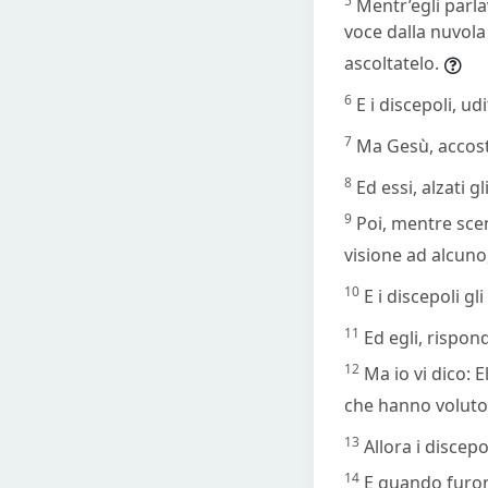
5
Mentr’egli parl
voce dalla nuvola
ascoltatelo.
6
E i discepoli, u
7
Ma Gesù, accosta
8
Ed essi, alzati 
9
Poi, mentre sce
visione ad alcuno,
10
E i discepoli g
11
Ed egli, rispond
12
Ma io vi dico: 
che hanno voluto; 
13
Allora i discepo
14
E quando furon 