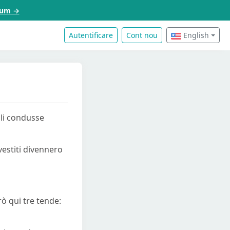
acum →
Autentificare
Cont nou
English
 li condusse
 vestiti divennero
rò qui tre tende: