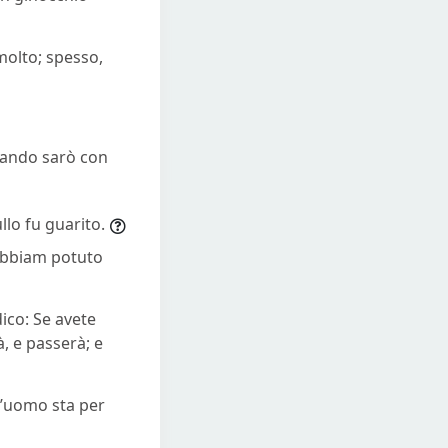
 molto; spesso,
uando sarò con
llo fu guarito.
l’abbiam potuto
dico: Se avete
, e passerà; e
ll’uomo sta per