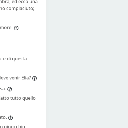
ombra, ed ecco una
sono compiaciuto;
timore.
ate di questa
eve venir Elia?
sa.
fatto tutto quello
ato.
in ginocchio