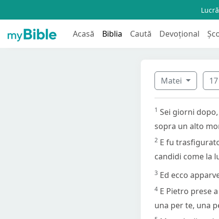
Lucră
Acasă
Biblia
Caută
Devoțional
Șc
Matei
1
1
Sei giorni dopo,
sopra un alto mon
2
E fu trasfigurato
candidi come la l
3
Ed ecco apparve
4
E Pietro prese a
una per te, una p