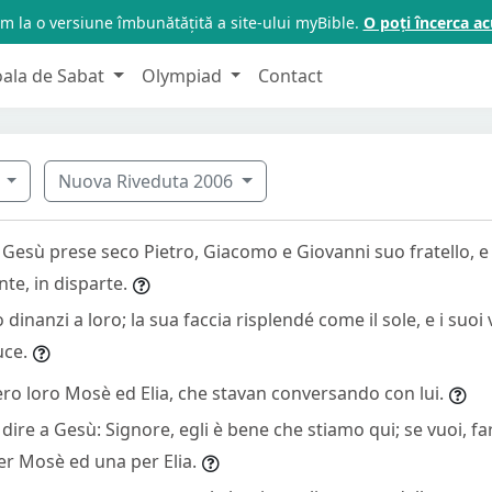
m la o versiune îmbunătățită a site-ului myBible.
O poți încerca 
oala de Sabat
Olympiad
Contact
7
Nuova Riveduta 2006
 Gesù prese seco Pietro, Giacomo e Giovanni suo fratello, e
te, in disparte.
 dinanzi a loro; la sua faccia risplendé come il sole, e i suoi
uce.
ro loro Mosè ed Elia, che stavan conversando con lui.
 dire a Gesù: Signore, egli è bene che stiamo qui; se vuoi, fa
er Mosè ed una per Elia.