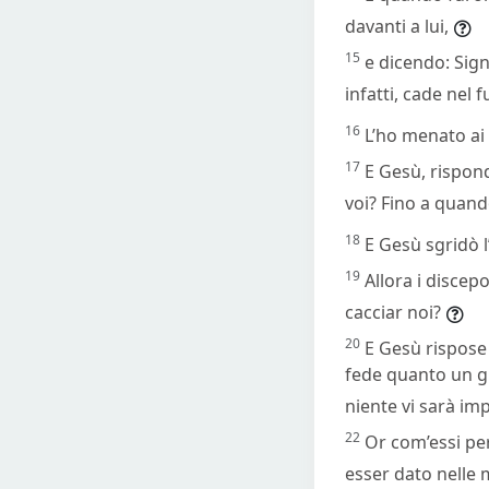
davanti a lui,
15
e dicendo: Sign
infatti, cade nel 
16
L’ho menato ai 
17
E Gesù, rispon
voi? Fino a quan
18
E Gesù sgridò l’
19
Allora i discep
cacciar noi?
20
E Gesù rispose 
fede quanto un gr
niente vi sarà imp
22
Or com’essi per
esser dato nelle 