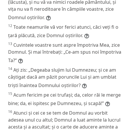
(lăcusta), și nu vă va nimici roadele pământului, și
vița nu va fi neroditoare în câmpiile voastre, zice
Domnul oștirilor.
12
Toate neamurile vă vor ferici atunci, căci veți fi o
țară plăcută, zice Domnul oștirilor.
13
Cuvintele voastre sunt aspre împotriva Mea, zice
Domnul. Și mai întrebați: „Ce-am spus noi împotriva
Ta?”
14
Ați zis: „Degeaba slujim lui Dumnezeu; și ce am
câștigat dacă am păzit poruncile Lui și am umblat
triști înaintea Domnului oștirilor?
15
Acum fericim pe cei trufași; da, celor răi le merge
bine; da, ei ispitesc pe Dumnezeu, și scapă!”
16
Atunci și cei ce se tem de Domnul au vorbit
adesea unul cu altul; Domnul a luat aminte la lucrul
acesta și a ascultat; și o carte de aducere aminte a