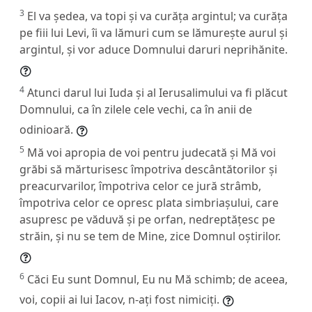
3
El va ședea, va topi și va curăța argintul; va curăța
pe fiii lui Levi, îi va lămuri cum se lămurește aurul și
argintul, și vor aduce Domnului daruri neprihănite.
4
Atunci darul lui Iuda și al Ierusalimului va fi plăcut
Domnului, ca în zilele cele vechi, ca în anii de
odinioară.
5
Mă voi apropia de voi pentru judecată și Mă voi
grăbi să mărturisesc împotriva descântătorilor și
preacurvarilor, împotriva celor ce jură strâmb,
împotriva celor ce opresc plata simbriașului, care
asupresc pe văduvă și pe orfan, nedreptățesc pe
străin, și nu se tem de Mine, zice Domnul oștirilor.
6
Căci Eu sunt Domnul, Eu nu Mă schimb; de aceea,
voi, copii ai lui Iacov, n-ați fost nimiciți.