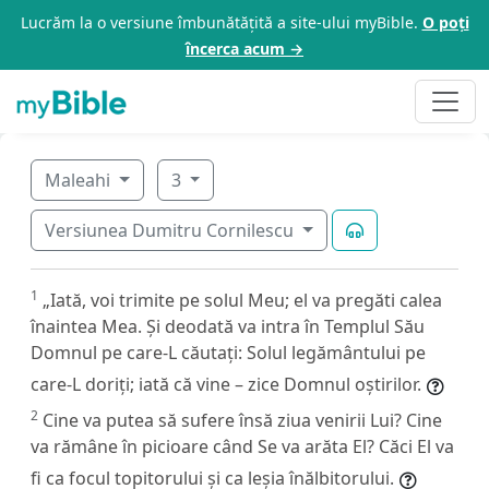
Lucrăm la o versiune îmbunătățită a site-ului myBible.
O poți
încerca acum →
Maleahi
3
Versiunea Dumitru Cornilescu
1
„Iată, voi trimite pe solul Meu; el va pregăti calea
înaintea Mea. Și deodată va intra în Templul Său
Domnul pe care-L căutați: Solul legământului pe
care-L doriți; iată că vine – zice Domnul oștirilor.
2
Cine va putea să sufere însă ziua venirii Lui? Cine
va rămâne în picioare când Se va arăta El? Căci El va
fi ca focul topitorului și ca leșia înălbitorului.