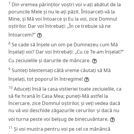
7
Din vremea părinților voștri voi v-ați abătut de la
poruncile Mele și nu le-ați păzit. Întoarceți-vă la
Mine, și Mă voi întoarce și Eu la voi, zice Domnul
oștirilor. Dar voi întrebați: „În ce trebuie să ne
întoarcem?”
8
Se cade să înșele un om pe Dumnezeu cum Mă
înșelați voi? Dar voi întrebați: „Cu ce Te-am înșelat?”
Cu zeciuielile și darurile de mâncare.
9
Sunteți blestemați câtă vreme căutați să Mă
înșelați, tot poporul în întregime!
10
Aduceți însă la casa vistieriei toate zeciuielile, ca
să fie hrană în Casa Mea; puneți-Mă astfel la
încercare, zice Domnul oștirilor, și veți vedea dacă
nu vă voi deschide zăgazurile cerurilor și dacă nu
voi turna peste voi belșug de binecuvântare.
11
Și voi mustra pentru voi pe cel ce mănâncă