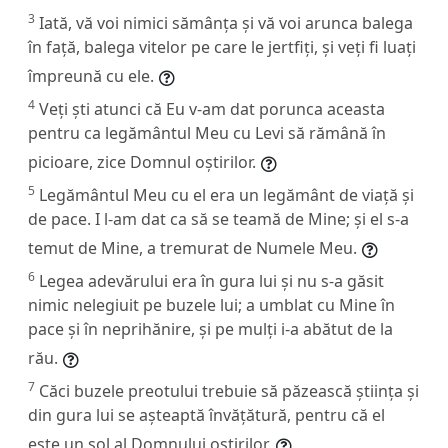
3
Iată, vă voi nimici sămânța și vă voi arunca balega
în față, balega vitelor pe care le jertfiți, și veți fi luați
împreună cu ele.
4
Veți ști atunci că Eu v-am dat porunca aceasta
pentru ca legământul Meu cu Levi să rămână în
picioare, zice Domnul oștirilor.
5
Legământul Meu cu el era un legământ de viață și
de pace. I l-am dat ca să se teamă de Mine; și el s-a
temut de Mine, a tremurat de Numele Meu.
6
Legea adevărului era în gura lui și nu s-a găsit
nimic nelegiuit pe buzele lui; a umblat cu Mine în
pace și în neprihănire, și pe mulți i-a abătut de la
rău.
7
Căci buzele preotului trebuie să păzească știința și
din gura lui se așteaptă învățătură, pentru că el
este un sol al Domnului oștirilor.