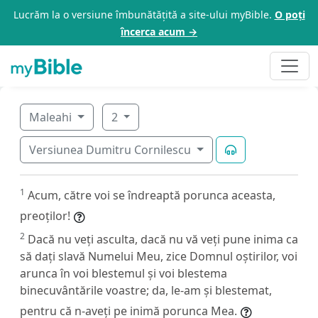
Lucrăm la o versiune îmbunătățită a site-ului myBible.
O poți
încerca acum →
Maleahi
2
Versiunea Dumitru Cornilescu
1
Acum, către voi se îndreaptă porunca aceasta,
preoților!
2
Dacă nu veți asculta, dacă nu vă veți pune inima ca
să dați slavă Numelui Meu, zice Domnul oștirilor, voi
arunca în voi blestemul și voi blestema
binecuvântările voastre; da, le-am și blestemat,
pentru că n-aveți pe inimă porunca Mea.