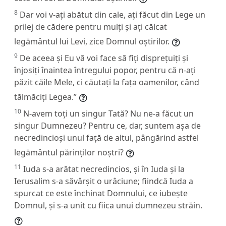
8
Dar voi v-ați abătut din cale, ați făcut din Lege un
prilej de cădere pentru mulți și ați călcat
legământul lui Levi, zice Domnul oștirilor.
9
De aceea și Eu vă voi face să fiți disprețuiți și
înjosiți înaintea întregului popor, pentru că n-ați
păzit căile Mele, ci căutați la fața oamenilor, când
tălmăciți Legea.”
10
N-avem toți un singur Tată? Nu ne-a făcut un
singur Dumnezeu? Pentru ce, dar, suntem așa de
necredincioși unul față de altul, pângărind astfel
legământul părinților noștri?
11
Iuda s-a arătat necredincios, și în Iuda și la
Ierusalim s-a săvârșit o urâciune; fiindcă Iuda a
spurcat ce este închinat Domnului, ce iubește
Domnul, și s-a unit cu fiica unui dumnezeu străin.