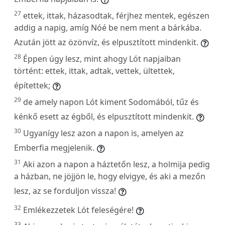
27
ettek, ittak, házasodtak, férjhez mentek, egészen
addig a napig, amíg Nóé be nem ment a bárkába.
Azután jött az özönvíz, és elpusztított mindenkit.
28
Éppen úgy lesz, mint ahogy Lót napjaiban
történt: ettek, ittak, adtak, vettek, ültettek,
építettek;
29
de amely napon Lót kiment Sodomából, tűz és
kénkő esett az égből, és elpusztított mindenkit.
30
Ugyanígy lesz azon a napon is, amelyen az
Emberfia megjelenik.
31
Aki azon a napon a háztetőn lesz, a holmija pedig
a házban, ne jöjjön le, hogy elvigye, és aki a mezőn
lesz, az se forduljon vissza!
32
Emlékezzetek Lót feleségére!
33