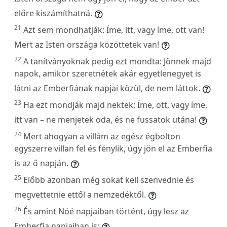
előre kiszámíthatná.
21
Azt sem mondhatják: Íme, itt, vagy íme, ott van!
Mert az Isten országa közöttetek van!
22
A tanítványoknak pedig ezt mondta: Jönnek majd
napok, amikor szeretnétek akár egyetlenegyet is
látni az Emberfiának napjai közül, de nem láttok.
23
Ha ezt mondják majd nektek: Íme, ott, vagy íme,
itt van – ne menjetek oda, és ne fussatok utána!
24
Mert ahogyan a villám az egész égbolton
egyszerre villan fel és fénylik, úgy jön el az Emberfia
is az ő napján.
25
Előbb azonban még sokat kell szenvednie és
megvettetnie ettől a nemzedéktől.
26
És amint Nóé napjaiban történt, úgy lesz az
Emberfia napjaiban is: