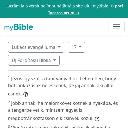
Lucrăm la o versiune îmbunătățită a site-ului myBible.
O poți
încerca acum →
Lukács evangéliuma
17
Új Fordítású Biblia
1
Jézus így szólt a tanítványaihoz: Lehetetlen, hogy
botránkozások ne essenek; de jaj annak, aki által
esnek.
2
Jobb annak, ha malomkövet kötnek a nyakába, és
a tengerbe vetik, mintsem egyet is
megbotránkoztasson e kicsinyek közül.
3
Vigyázzatok magatokra! Ha vétkezik ellened a