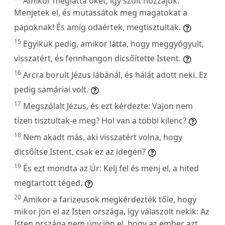
Amikor meglátta őket, így szólt hozzájuk:
Menjetek el, és mutassátok meg magatokat a
papoknak! És amíg odaértek, megtisztultak.
15
Egyikük pedig, amikor látta, hogy meggyógyult,
visszatért, és fennhangon dicsőítette Istent.
16
Arcra borult Jézus lábánál, és hálát adott neki. Ez
pedig samáriai volt.
17
Megszólalt Jézus, és ezt kérdezte: Vajon nem
tízen tisztultak-e meg? Hol van a többi kilenc?
18
Nem akadt más, aki visszatért volna, hogy
dicsőítse Istent, csak ez az idegen?
19
És ezt mondta az Úr: Kelj fel és menj el, a hited
megtartott téged.
20
Amikor a farizeusok megkérdezték tőle, hogy
mikor jön el az Isten országa, így válaszolt nekik: Az
Isten országa nem úgy jön el, hogy az ember azt