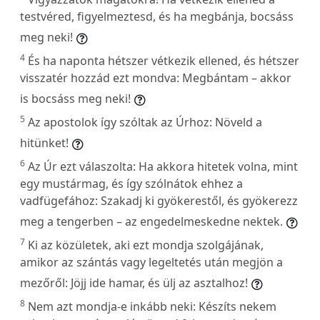
testvéred, figyelmeztesd, és ha megbánja, bocsáss
meg neki!
4
És ha naponta hétszer vétkezik ellened, és hétszer
visszatér hozzád ezt mondva: Megbántam – akkor
is bocsáss meg neki!
5
Az apostolok így szóltak az Úrhoz: Növeld a
hitünket!
6
Az Úr ezt válaszolta: Ha akkora hitetek volna, mint
egy mustármag, és így szólnátok ehhez a
vadfügefához: Szakadj ki gyökerestől, és gyökerezz
meg a tengerben – az engedelmeskedne nektek.
7
Ki az közületek, aki ezt mondja szolgájának,
amikor az szántás vagy legeltetés után megjön a
mezőről: Jöjj ide hamar, és ülj az asztalhoz!
8
Nem azt mondja-e inkább neki: Készíts nekem