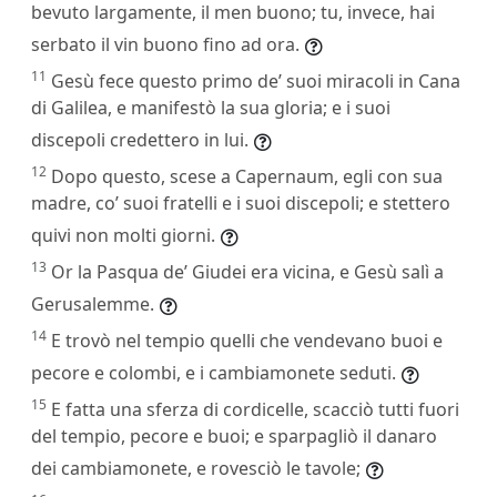
bevuto largamente, il men buono; tu, invece, hai
serbato il vin buono fino ad ora.
11
Gesù fece questo primo de’ suoi miracoli in Cana
di Galilea, e manifestò la sua gloria; e i suoi
discepoli credettero in lui.
12
Dopo questo, scese a Capernaum, egli con sua
madre, co’ suoi fratelli e i suoi discepoli; e stettero
quivi non molti giorni.
13
Or la Pasqua de’ Giudei era vicina, e Gesù salì a
Gerusalemme.
14
E trovò nel tempio quelli che vendevano buoi e
pecore e colombi, e i cambiamonete seduti.
15
E fatta una sferza di cordicelle, scacciò tutti fuori
del tempio, pecore e buoi; e sparpagliò il danaro
dei cambiamonete, e rovesciò le tavole;