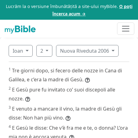
Lucrăm la o versiune îmbunătățită a site-ului myBible.
O poți
încerca acum →
Ioan
2
Nuova Riveduta 2006
1
Tre giorni dopo, si fecero delle nozze in Cana di
Galilea, e c’era la madre di Gesù.
2
E Gesù pure fu invitato co’ suoi discepoli alle
nozze.
3
E venuto a mancare il vino, la madre di Gesù gli
disse: Non han più vino.
4
E Gesù le disse: Che v’è fra me e te, o donna? L’ora
mia non è ancora venuta.