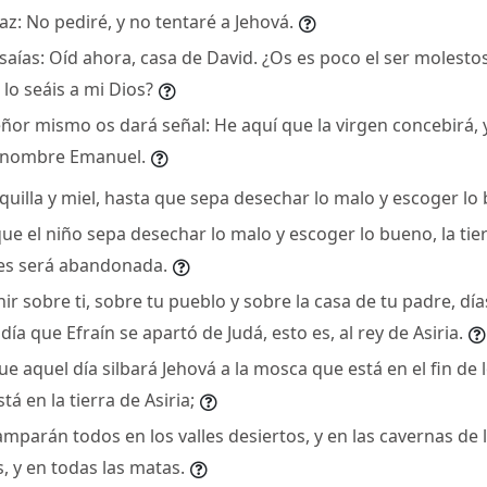
z: No pediré, y no tentaré a Jehová.
saías: Oíd ahora, casa de David. ¿Os es poco el ser molesto
lo seáis a mi Dios?
eñor mismo os dará señal: He aquí que la virgen concebirá, 
su nombre Emanuel.
illa y miel, hasta que sepa desechar lo malo y escoger lo
e el niño sepa desechar lo malo y escoger lo bueno, la tier
es será abandonada.
ir sobre ti, sobre tu pueblo y sobre la casa de tu padre, dí
día que Efraín se apartó de Judá, esto es, al rey de Asiria.
e aquel día silbará Jehová a la mosca que está en el fin de l
tá en la tierra de Asiria;
mparán todos en los valles desiertos, y en las cavernas de l
s, y en todas las matas.