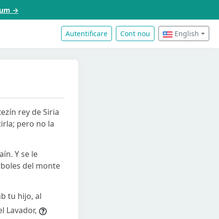
acum →
Autentificare
Cont nou
English
ezín rey de Siria
rla; pero no la
ín. Y se le
rboles del monte
 tu hijo, al
l Lavador,