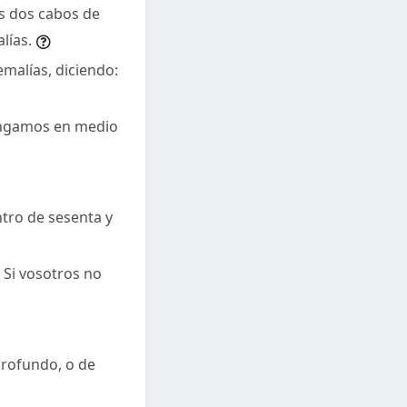
os dos cabos de
lías.
emalías, diciendo:
pongamos en medio
ntro de sesenta y
. Si vosotros no
profundo, o de