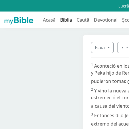
Lucră
Acasă
Biblia
Caută
Devoțional
Șc
Isaia
7
1
Aconteció en los
y Peka hijo de Re
pudieron tomar.
2
Y vino la nueva 
estremeció el co
a causa del viento
3
Entonces dijo Je
extremo del acued