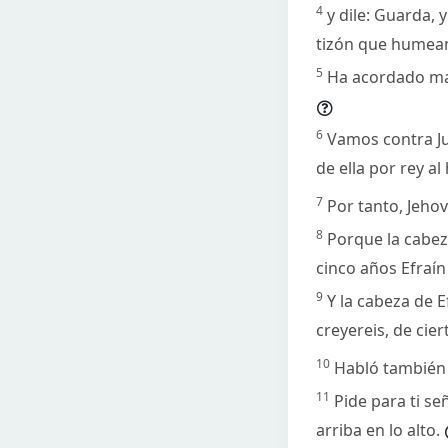
4
y dile: Guarda, 
tizón que humean, 
5
Ha acordado mali
6
Vamos contra Ju
de ella por rey al
7
Por tanto, Jehová
8
Porque la cabez
cinco años Efraín
9
Y la cabeza de E
creyereis, de cie
10
Habló también 
11
Pide para ti s
arriba en lo alto.