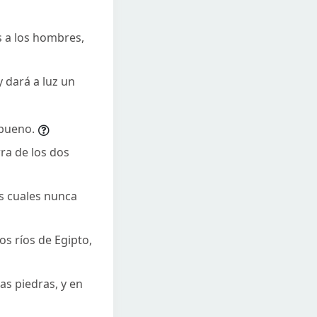
s a los hombres,
y dará a luz un
 bueno.
ra de los dos
as cuales nunca
os ríos de Egipto,
as piedras, y en