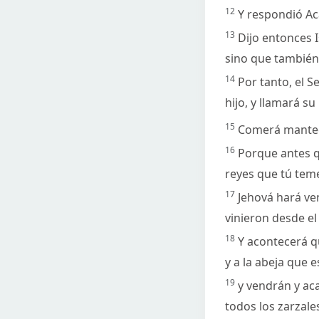
12
Y respondió Aca
13
Dijo entonces I
sino que también 
14
Por tanto, el S
hijo, y llamará 
15
Comerá mantequ
16
Porque antes qu
reyes que tú tem
17
Jehová hará ven
vinieron desde el 
18
Y acontecerá qu
y a la abeja que es
19
y vendrán y aca
todos los zarzale