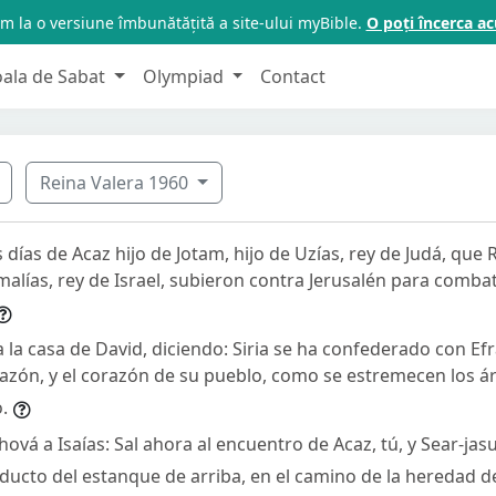
m la o versiune îmbunătățită a site-ului myBible.
O poți încerca 
oala de Sabat
Olympiad
Contact
Reina Valera 1960
 días de Acaz hijo de Jotam, hijo de Uzías, rey de Judá, que R
malías, rey de Israel, subieron contra Jerusalén para combati
a la casa de David, diciendo: Siria se ha confederado con Efra
razón, y el corazón de su pueblo, como se estremecen los á
.
hová a Isaías: Sal ahora al encuentro de Acaz, tú, y Sear-jasub
ucto del estanque de arriba, en el camino de la heredad de