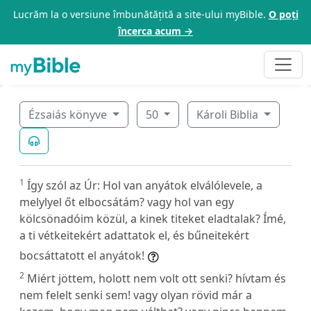
Lucrăm la o versiune îmbunătățită a site-ului myBible.
O poți
încerca acum →
Ézsaiás könyve
50
Károli Biblia
1
Így szól az Úr: Hol van anyátok elválólevele, a
melylyel őt elbocsátám? vagy hol van egy
kölcsönadóim közül, a kinek titeket eladtalak? Ímé,
a ti vétkeitekért adattatok el, és bűneitekért
bocsáttatott el anyátok!
2
Miért jöttem, holott nem volt ott senki? hívtam és
nem felelt senki sem! vagy olyan rövid már a