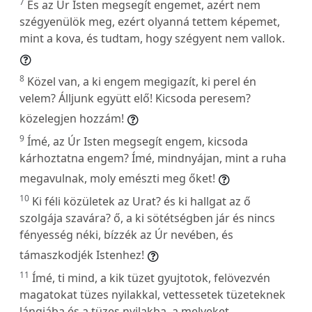
7
És az Úr Isten megsegít engemet, azért nem
szégyenülök meg, ezért olyanná tettem képemet,
mint a kova, és tudtam, hogy szégyent nem vallok.
8
Közel van, a ki engem megigazít, ki perel én
velem? Álljunk együtt elő! Kicsoda peresem?
közelegjen hozzám!
9
Ímé, az Úr Isten megsegít engem, kicsoda
kárhoztatna engem? Ímé, mindnyájan, mint a ruha
megavulnak, moly emészti meg őket!
10
Ki féli közületek az Urat? és ki hallgat az ő
szolgája szavára? ő, a ki sötétségben jár és nincs
fényesség néki, bízzék az Úr nevében, és
támaszkodjék Istenhez!
11
Ímé, ti mind, a kik tüzet gyujtotok, felövezvén
magatokat tüzes nyilakkal, vettessetek tüzeteknek
lángjába és a tüzes nyilakba, a melyeket