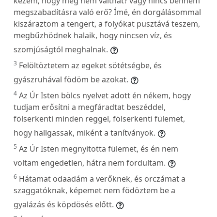
kezem, hogy meg nem válthat? vagy nincs bennem
megszabadításra való erő? Ímé, én dorgálásommal
kiszáraztom a tengert, a folyókat pusztává teszem,
megbűzhödnek halaik, hogy nincsen víz, és
szomjúságtól meghalnak.
3
Felöltöztetem az egeket sötétségbe, és
gyászruhával födöm be azokat.
4
Az Úr Isten bölcs nyelvet adott én nékem, hogy
tudjam erősítni a megfáradtat beszéddel,
fölserkenti minden reggel, fölserkenti fülemet,
hogy hallgassak, miként a tanítványok.
5
Az Úr Isten megnyitotta fülemet, és én nem
voltam engedetlen, hátra nem fordultam.
6
Hátamat odaadám a verőknek, és orczámat a
szaggatóknak, képemet nem födöztem be a
gyalázás és köpdösés előtt.