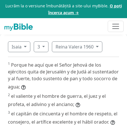
Lucrăm la o versiune îmbunătățită a site-ului myBible.
O poți
încerca acum →
Isaia
3
Reina Valera 1960
1
Porque he aquí que el Señor Jehová de los
ejércitos quita de Jerusalén y de Judá al sustentador
y al fuerte, todo sustento de pan y todo socorro de
agua;
2
el valiente y el hombre de guerra, el juez y el
profeta, el adivino y el anciano;
3
el capitán de cincuenta y el hombre de respeto, el
consejero, el artífice excelente y el hábil orador.