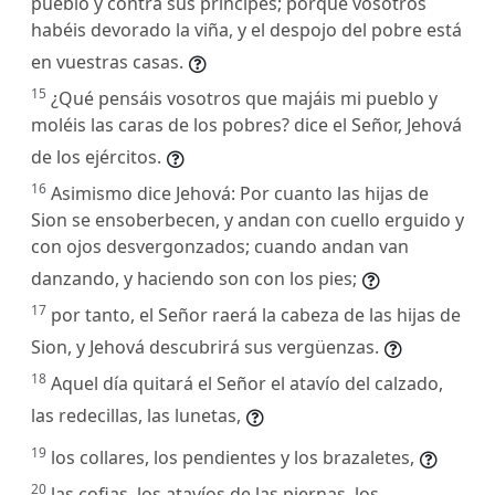
pueblo y contra sus príncipes; porque vosotros
habéis devorado la viña, y el despojo del pobre está
en vuestras casas.
15
¿Qué pensáis vosotros que majáis mi pueblo y
moléis las caras de los pobres? dice el Señor, Jehová
de los ejércitos.
16
Asimismo dice Jehová: Por cuanto las hijas de
Sion se ensoberbecen, y andan con cuello erguido y
con ojos desvergonzados; cuando andan van
danzando, y haciendo son con los pies;
17
por tanto, el Señor raerá la cabeza de las hijas de
Sion, y Jehová descubrirá sus vergüenzas.
18
Aquel día quitará el Señor el atavío del calzado,
las redecillas, las lunetas,
19
los collares, los pendientes y los brazaletes,
20
las cofias, los atavíos de las piernas, los