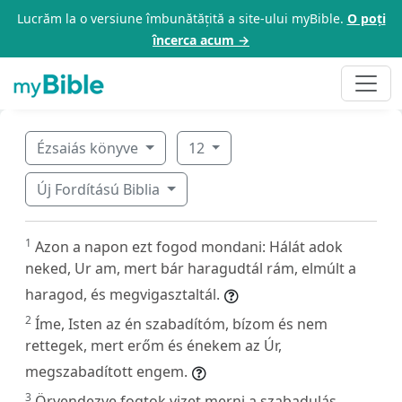
Lucrăm la o versiune îmbunătățită a site-ului myBible.
O poți
încerca acum →
Ézsaiás könyve
12
Új Fordítású Biblia
1
Azon a napon ezt fogod mondani: Hálát adok
neked, Ur am, mert bár haragudtál rám, elmúlt a
haragod, és megvigasztaltál.
2
Íme, Isten az én szabadítóm, bízom és nem
rettegek, mert erőm és énekem az Úr,
megszabadított engem.
3
Örvendezve fogtok vizet merni a szabadulás