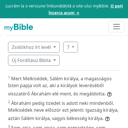
Lucrăm la o versiune îmbunătățită a site-ului myBible.
O poți
încerca acum →
Zsidókhoz írt levél
7
Új Fordítású Biblia
1
Mert Melkisédek, Sálém királya, a magasságos
Isten papja volt az, aki a királyok leveréséből
visszatérő Ábrahám elé ment, és megáldotta.
2
Ábrahám pedig tizedet is adott neki mindenből.
Melkisédek neve először ezt jelenti: igazság királya,
aztán Sálém királya, vagyis békesség királya.
3
Sem apja, sem anyja, sem nemzetsége, sem