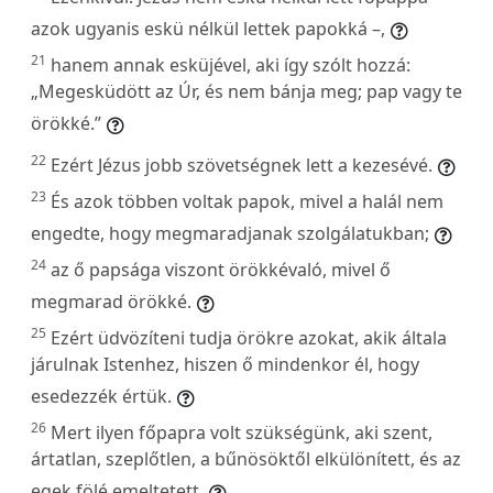
azok ugyanis eskü nélkül lettek papokká –,
21
hanem annak esküjével, aki így szólt hozzá:
„Megesküdött az Úr, és nem bánja meg; pap vagy te
örökké.”
22
Ezért Jézus jobb szövetségnek lett a kezesévé.
23
És azok többen voltak papok, mivel a halál nem
engedte, hogy megmaradjanak szolgálatukban;
24
az ő papsága viszont örökkévaló, mivel ő
megmarad örökké.
25
Ezért üdvözíteni tudja örökre azokat, akik általa
járulnak Istenhez, hiszen ő mindenkor él, hogy
esedezzék értük.
26
Mert ilyen főpapra volt szükségünk, aki szent,
ártatlan, szeplőtlen, a bűnösöktől elkülönített, és az
egek fölé emeltetett.