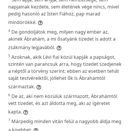
napjainak kezdete, sem életének vége nincs, mivel
pedig hasonló az Isten Fiához, pap marad
mindörökké.
4
De gondoljátok meg, milyen nagy ember az,
akinek Ábrahám, a mi ősatyánk tizedet is adott a
zsákmány legjavából.
5
Azoknak, akik Lévi fiai közül kapják a papságot,
szintén van parancsuk arra, hogy tizedet szedjenek
a néptől a törvény szerint: ebben az esetben tehát
saját testvéreiktől, jóllehet ők is Ábrahámtól
származtak.
6
De az, aki nem közülük származott, Ábrahámtól
vett tizedet, és azt áldotta meg, aki az ígéretet
kapta.
7
Márpedig minden vitán felül a nagyobb áldja meg
a kisebbet.