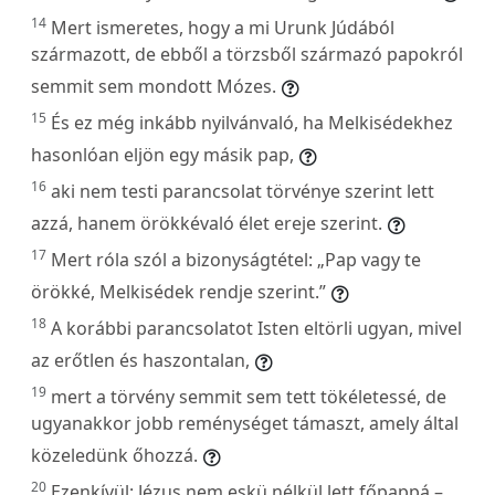
14
Mert ismeretes, hogy a mi Urunk Júdából
származott, de ebből a törzsből származó papokról
semmit sem mondott Mózes.
15
És ez még inkább nyilvánvaló, ha Melkisédekhez
hasonlóan eljön egy másik pap,
16
aki nem testi parancsolat törvénye szerint lett
azzá, hanem örökkévaló élet ereje szerint.
17
Mert róla szól a bizonyságtétel: „Pap vagy te
örökké, Melkisédek rendje szerint.”
18
A korábbi parancsolatot Isten eltörli ugyan, mivel
az erőtlen és haszontalan,
19
mert a törvény semmit sem tett tökéletessé, de
ugyanakkor jobb reménységet támaszt, amely által
közeledünk őhozzá.
20
Ezenkívül: Jézus nem eskü nélkül lett főpappá –