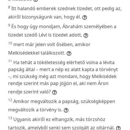
8
Itt halandó emberek szednek tizedet, ott pedig az,
akiről bizonyságunk van, hogy él.
9
És hogy úgy mondjam, Ábrahám személyében a
tizedet szedő Lévi is tizedet adott,
10
mert már jelen volt ősében, amikor
Melkisédekkel találkozott.
11
Ha tehát a tökéletesség elérhető volna a lévita
papság által – mert a nép ez alatt kapta a törvényt
–, mi szükség még azt mondani, hogy Melkisédek
rendje szerint más pap jöjjön el, aki nem Áron
rendje szerint való?
12
Amikor megváltozik a papság, szükségképpen
megváltozik a törvény is.
13
Ugyanis akiről ez elhangzik, más törzshöz
tartozik, amelyből senki sem szolgált az oltárnál.