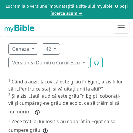
Lucrăm la o versiune îmbunătățită a site-ului myBible.
O poți
încerca acum →
Geneza
42
Versiunea Dumitru Cornilescu
1
Când a auzit Iacov că este grâu în Egipt, a zis fiilor
săi: „Pentru ce stați și vă uitați unii la alții?”
2
Și a zis: „Iată, aud că este grâu în Egipt; coborâți-
vă și cumpărați-ne grâu de acolo, ca să trăim și să
nu murim.”
3
Zece frați ai lui Iosif s-au coborât în Egipt ca să
cumpere grâu.