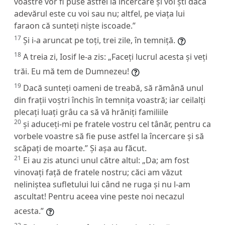
voastre vor fi puse astfel la încercare și voi ști dacă
adevărul este cu voi sau nu; altfel, pe viața lui
faraon că sunteți niște iscoade.”
17
Și i-a aruncat pe toți, trei zile, în temniță.
18
A treia zi, Iosif le-a zis: „Faceți lucrul acesta și veți
trăi. Eu mă tem de Dumnezeu!
19
Dacă sunteți oameni de treabă, să rămână unul
din frații voștri închis în temnița voastră; iar ceilalți
plecați luați grâu ca să vă hrăniți familiile
20
și aduceți-mi pe fratele vostru cel tânăr, pentru ca
vorbele voastre să fie puse astfel la încercare și să
scăpați de moarte.” Și așa au făcut.
21
Ei au zis atunci unul către altul: „Da; am fost
vinovați față de fratele nostru; căci am văzut
neliniștea sufletului lui când ne ruga și nu l-am
ascultat! Pentru aceea vine peste noi necazul
acesta.”