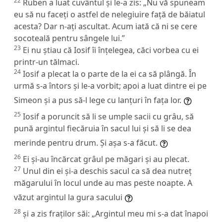
22
Ruben a luat cuvântul și le-a zis: „Nu vă spuneam
eu să nu faceți o astfel de nelegiuire față de băiatul
acesta? Dar n-ați ascultat. Acum iată că ni se cere
socoteală pentru sângele lui.”
23
Ei nu știau că Iosif îi înțelegea, căci vorbea cu ei
printr-un tălmaci.
24
Iosif a plecat la o parte de la ei ca să plângă. În
urmă s-a întors și le-a vorbit; apoi a luat dintre ei pe
Simeon și a pus să-l lege cu lanțuri în fața lor.
25
Iosif a poruncit să li se umple sacii cu grâu, să
pună argintul fiecăruia în sacul lui și să li se dea
merinde pentru drum. Și așa s-a făcut.
26
Ei și-au încărcat grâul pe măgari și au plecat.
27
Unul din ei și-a deschis sacul ca să dea nutreț
măgarului în locul unde au mas peste noapte. A
văzut argintul la gura sacului
28
și a zis fraților săi: „Argintul meu mi s-a dat înapoi