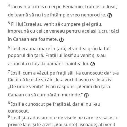
4
Iacov n-a trimis cu ei pe Beniamin, fratele lui Iosif,
de teamă să nu i se întâmple vreo nenorocire.
5
Fiii lui Israel au venit să cumpere și ei grâu,
împreună cu cei ce veneau pentru același lucru; căci
în Canaan era foamete.
6
Iosif era mai mare în țară; el vindea grâu la tot
poporul din țară. Frații lui Iosif au venit și s-au
aruncat cu fața la pământ înaintea lui.
7
Iosif, cum a văzut pe frații săi, i-a cunoscut; dar s-a
făcut că le este străin, le-a vorbit aspru și le-a zis:
„De unde veniți?” Ei au răspuns: „Venim din țara
Canaan ca să cumpărăm merinde.”
8
Iosif a cunoscut pe frații săi, dar ei nu l-au
cunoscut.
9
Iosif și-a adus aminte de visele pe care le visase cu
privire la ei și le-a zis: „Voi sunteți iscoade; ați venit