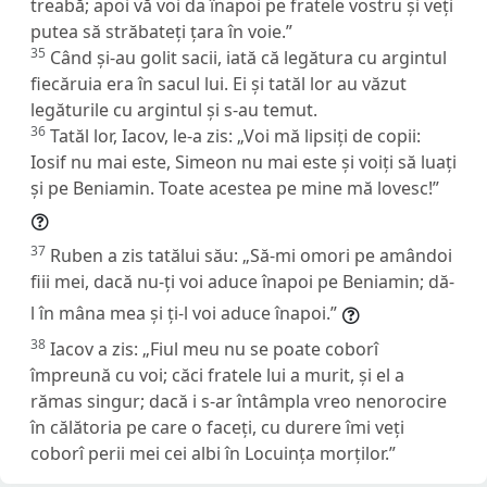
treabă; apoi vă voi da înapoi pe fratele vostru și veți
putea să străbateți țara în voie.”
35
Când și-au golit sacii, iată că legătura cu argintul
fiecăruia era în sacul lui. Ei și tatăl lor au văzut
legăturile cu argintul și s-au temut.
36
Tatăl lor, Iacov, le-a zis: „Voi mă lipsiți de copii:
Iosif nu mai este, Simeon nu mai este și voiți să luați
și pe Beniamin. Toate acestea pe mine mă lovesc!”
37
Ruben a zis tatălui său: „Să-mi omori pe amândoi
fiii mei, dacă nu-ți voi aduce înapoi pe Beniamin; dă-
l în mâna mea și ți-l voi aduce înapoi.”
38
Iacov a zis: „Fiul meu nu se poate coborî
împreună cu voi; căci fratele lui a murit, și el a
rămas singur; dacă i s-ar întâmpla vreo nenorocire
în călătoria pe care o faceți, cu durere îmi veți
coborî perii mei cei albi în Locuința morților.”