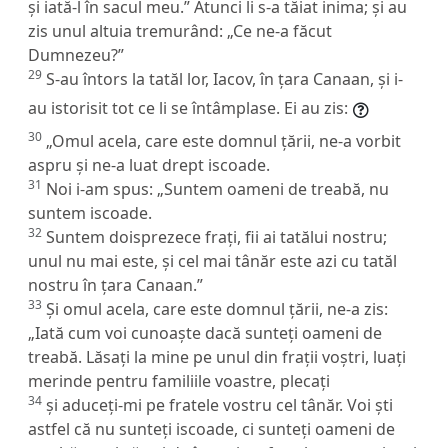
și iată-l în sacul meu.” Atunci li s-a tăiat inima; și au
zis unul altuia tremurând: „Ce ne-a făcut
Dumnezeu?”
29
S-au întors la tatăl lor, Iacov, în țara Canaan, și i-
au istorisit tot ce li se întâmplase. Ei au zis:
30
„Omul acela, care este domnul țării, ne-a vorbit
aspru și ne-a luat drept iscoade.
31
Noi i-am spus: „Suntem oameni de treabă, nu
suntem iscoade.
32
Suntem doisprezece frați, fii ai tatălui nostru;
unul nu mai este, și cel mai tânăr este azi cu tatăl
nostru în țara Canaan.”
33
Și omul acela, care este domnul țării, ne-a zis:
„Iată cum voi cunoaște dacă sunteți oameni de
treabă. Lăsați la mine pe unul din frații voștri, luați
merinde pentru familiile voastre, plecați
34
și aduceți-mi pe fratele vostru cel tânăr. Voi ști
astfel că nu sunteți iscoade, ci sunteți oameni de