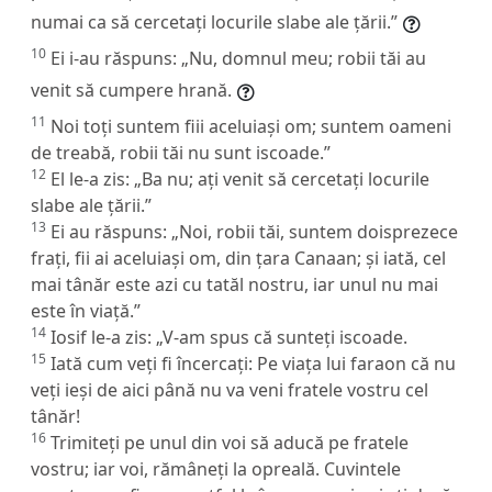
numai ca să cercetați locurile slabe ale țării.”
10
Ei i-au răspuns: „Nu, domnul meu; robii tăi au
venit să cumpere hrană.
11
Noi toți suntem fiii aceluiași om; suntem oameni
de treabă, robii tăi nu sunt iscoade.”
12
El le-a zis: „Ba nu; ați venit să cercetați locurile
slabe ale țării.”
13
Ei au răspuns: „Noi, robii tăi, suntem doisprezece
frați, fii ai aceluiași om, din țara Canaan; și iată, cel
mai tânăr este azi cu tatăl nostru, iar unul nu mai
este în viață.”
14
Iosif le-a zis: „V-am spus că sunteți iscoade.
15
Iată cum veți fi încercați: Pe viața lui faraon că nu
veți ieși de aici până nu va veni fratele vostru cel
tânăr!
16
Trimiteți pe unul din voi să aducă pe fratele
vostru; iar voi, rămâneți la opreală. Cuvintele