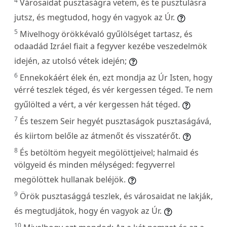
4
Városaidat pusztaságra vetem, és te pusztulásra
jutsz, és megtudod, hogy én vagyok az Úr.
5
Mivelhogy örökkévaló gyűlölséget tartasz, és
odaadád Izráel fiait a fegyver kezébe veszedelmök
idején, az utolsó vétek idején;
6
Ennekokáért élek én, ezt mondja az Úr Isten, hogy
vérré teszlek téged, és vér kergessen téged. Te nem
gyűlölted a vért, a vér kergessen hát téged.
7
És teszem Seir hegyét pusztaságok pusztaságává,
és kiirtom belőle az átmenőt és visszatérőt.
8
És betöltöm hegyeit megölöttjeivel; halmaid és
völgyeid és minden mélységed: fegyverrel
megölöttek hullanak beléjök.
9
Örök pusztasággá teszlek, és városaidat ne lakják,
és megtudjátok, hogy én vagyok az Úr.
10