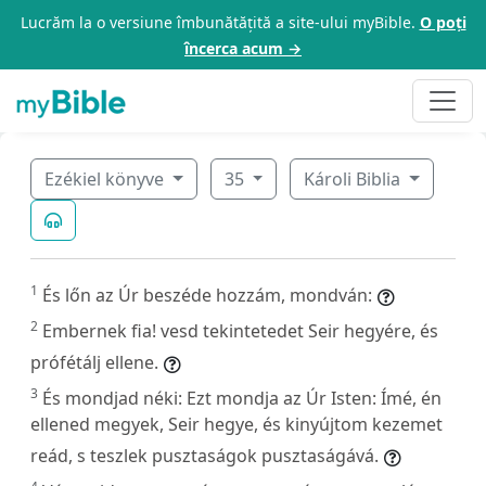
Lucrăm la o versiune îmbunătățită a site-ului myBible.
O poți
încerca acum →
Ezékiel könyve
35
Károli Biblia
1
És lőn az Úr beszéde hozzám, mondván:
2
Embernek fia! vesd tekintetedet Seir hegyére, és
prófétálj ellene.
3
És mondjad néki: Ezt mondja az Úr Isten: Ímé, én
ellened megyek, Seir hegye, és kinyújtom kezemet
reád, s teszlek pusztaságok pusztaságává.