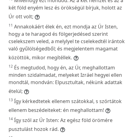
Mivelhogy ezt mondod: Az a két nemzet és az a
két föld enyém lesz és örökségül bírjuk, holott az
Úr ott volt;
11
Annakokáért élek én, ezt mondja az Úr Isten,
hogy a te haragod és fölgerjedésed szerint
cselekszem veled, a melylyel te cselekedtél irántok
való gyűlölségedből; és megjelentem magamat
közöttök, mikor megítéllek.
12
És megtudod, hogy én, az Úr, meghallottam
minden szidalmadat, melyeket Izráel hegyei ellen
mondtál, mondván: Elpusztultak, nékünk adattak
ételül;
13
Így kérkedtetek ellenem szátokkal, s szórtátok
ellenem beszédeiteket: én meghallottam!
14
Így szól az Úr Isten: Az egész föld örömére
pusztulást hozok rád.