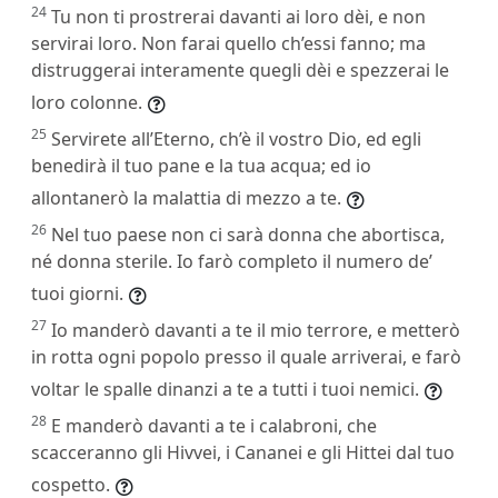
24
Tu non ti prostrerai davanti ai loro dèi, e non
servirai loro. Non farai quello ch’essi fanno; ma
distruggerai interamente quegli dèi e spezzerai le
loro colonne.
25
Servirete all’Eterno, ch’è il vostro Dio, ed egli
benedirà il tuo pane e la tua acqua; ed io
allontanerò la malattia di mezzo a te.
26
Nel tuo paese non ci sarà donna che abortisca,
né donna sterile. Io farò completo il numero de’
tuoi giorni.
27
Io manderò davanti a te il mio terrore, e metterò
in rotta ogni popolo presso il quale arriverai, e farò
voltar le spalle dinanzi a te a tutti i tuoi nemici.
28
E manderò davanti a te i calabroni, che
scacceranno gli Hivvei, i Cananei e gli Hittei dal tuo
cospetto.