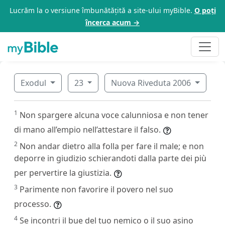
Lucrăm la o versiune îmbunătățită a site-ului myBible.
O poți
încerca acum →
Exodul
23
Nuova Riveduta 2006
1
Non spargere alcuna voce calunniosa e non tener
di mano all’empio nell’attestare il falso.
2
Non andar dietro alla folla per fare il male; e non
deporre in giudizio schierandoti dalla parte dei più
per pervertire la giustizia.
3
Parimente non favorire il povero nel suo
processo.
4
Se incontri il bue del tuo nemico o il suo asino