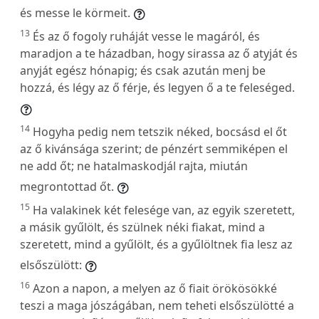
és messe le körmeit.
13
És az ő fogoly ruháját vesse le magáról, és
maradjon a te házadban, hogy sirassa az ő atyját és
anyját egész hónapig; és csak azután menj be
hozzá, és légy az ő férje, és legyen ő a te feleséged.
14
Hogyha pedig nem tetszik néked, bocsásd el őt
az ő kivánsága szerint; de pénzért semmiképen el
ne add őt; ne hatalmaskodjál rajta, miután
megrontottad őt.
15
Ha valakinek két felesége van, az egyik szeretett,
a másik gyűlölt, és szülnek néki fiakat, mind a
szeretett, mind a gyűlölt, és a gyűlöltnek fia lesz az
elsőszülött:
16
Azon a napon, a melyen az ő fiait örökösökké
teszi a maga jószágában, nem teheti elsőszülötté a