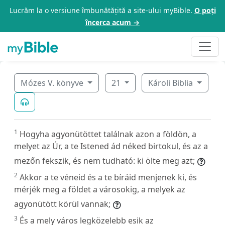
Lucrăm la o versiune îmbunătățită a site-ului myBible.
O poți
încerca acum →
Mózes V. könyve
21
Károli Biblia
1
Hogyha agyonütöttet találnak azon a földön, a
melyet az Úr, a te Istened ád néked birtokul, és az a
mezőn fekszik, és nem tudható: ki ölte meg azt;
2
Akkor a te véneid és a te bíráid menjenek ki, és
mérjék meg a földet a városokig, a melyek az
agyonütött körül vannak;
3
És a mely város legközelebb esik az