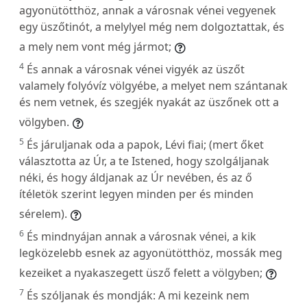
agyonütötthöz, annak a városnak vénei vegyenek
egy üszőtinót, a melylyel még nem dolgoztattak, és
a mely nem vont még jármot;
4
És annak a városnak vénei vigyék az üszőt
valamely folyóvíz völgyébe, a melyet nem szántanak
és nem vetnek, és szegjék nyakát az üszőnek ott a
völgyben.
5
És járuljanak oda a papok, Lévi fiai; (mert őket
választotta az Úr, a te Istened, hogy szolgáljanak
néki, és hogy áldjanak az Úr nevében, és az ő
ítéletök szerint legyen minden per és minden
sérelem).
6
És mindnyájan annak a városnak vénei, a kik
legközelebb esnek az agyonütötthöz, mossák meg
kezeiket a nyakaszegett üsző felett a völgyben;
7
És szóljanak és mondják: A mi kezeink nem