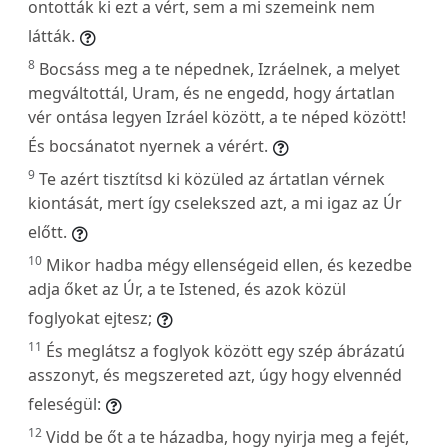
ontották ki ezt a vért, sem a mi szemeink nem
látták.
8
Bocsáss meg a te népednek, Izráelnek, a melyet
megváltottál, Uram, és ne engedd, hogy ártatlan
vér ontása legyen Izráel között, a te néped között!
És bocsánatot nyernek a vérért.
9
Te azért tisztítsd ki közüled az ártatlan vérnek
kiontását, mert így cselekszed azt, a mi igaz az Úr
előtt.
10
Mikor hadba mégy ellenségeid ellen, és kezedbe
adja őket az Úr, a te Istened, és azok közül
foglyokat ejtesz;
11
És meglátsz a foglyok között egy szép ábrázatú
asszonyt, és megszereted azt, úgy hogy elvennéd
feleségül:
12
Vidd be őt a te házadba, hogy nyirja meg a fejét,