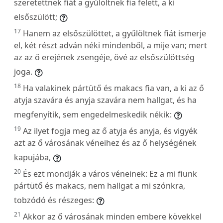
szeretettnek fiát a gyűlöltnek fia felett, a ki
elsőszülött;
17
Hanem az elsőszülöttet, a gyűlöltnek fiát ismerje
el, két részt adván néki mindenből, a mije van; mert
az az ő erejének zsengéje, övé az elsőszülöttség
joga.
18
Ha valakinek pártütő és makacs fia van, a ki az ő
atyja szavára és anyja szavára nem hallgat, és ha
megfenyítik, sem engedelmeskedik nékik:
19
Az ilyet fogja meg az ő atyja és anyja, és vigyék
azt az ő városának véneihez és az ő helységének
kapujába,
20
És ezt mondják a város véneinek: Ez a mi fiunk
pártütő és makacs, nem hallgat a mi szónkra,
tobzódó és részeges:
21
Akkor az ő városának minden embere kövekkel