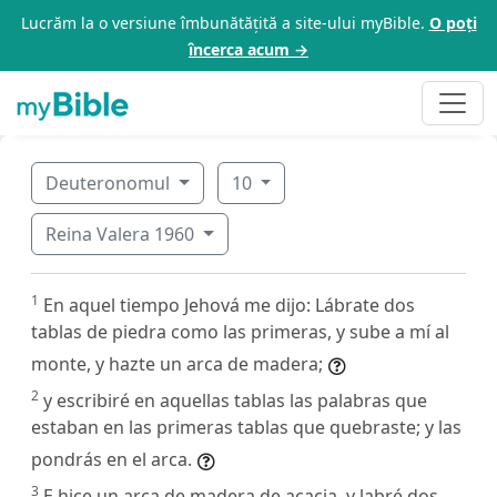
Lucrăm la o versiune îmbunătățită a site-ului myBible.
O poți
încerca acum →
Deuteronomul
10
Reina Valera 1960
1
En aquel tiempo Jehová me dijo: Lábrate dos
tablas de piedra como las primeras, y sube a mí al
monte, y hazte un arca de madera;
2
y escribiré en aquellas tablas las palabras que
estaban en las primeras tablas que quebraste; y las
pondrás en el arca.
3
E hice un arca de madera de acacia, y labré dos