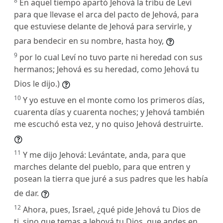
8
En aquel tiempo apartó Jehová la tribu de Leví
para que llevase el arca del pacto de Jehová, para
que estuviese delante de Jehová para servirle, y
para bendecir en su nombre, hasta hoy,
9
por lo cual Leví no tuvo parte ni heredad con sus
hermanos; Jehová es su heredad, como Jehová tu
Dios le dijo.)
10
Y yo estuve en el monte como los primeros días,
cuarenta días y cuarenta noches; y Jehová también
me escuchó esta vez, y no quiso Jehová destruirte.
11
Y me dijo Jehová: Levántate, anda, para que
marches delante del pueblo, para que entren y
posean la tierra que juré a sus padres que les había
de dar.
12
Ahora, pues, Israel, ¿qué pide Jehová tu Dios de
ti, sino que temas a Jehová tu Dios, que andes en