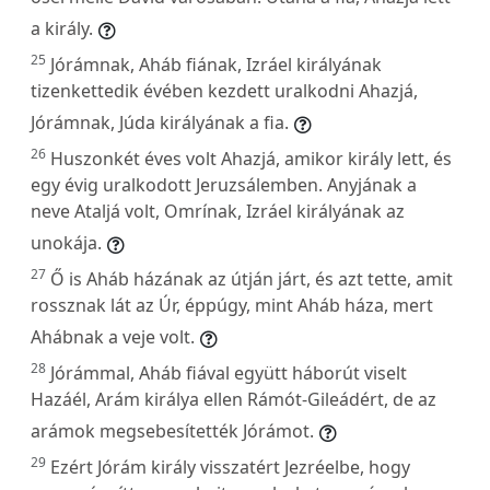
a király.
25
Jórámnak, Aháb fiának, Izráel királyának
tizenkettedik évében kezdett uralkodni Ahazjá,
Jórámnak, Júda királyának a fia.
26
Huszonkét éves volt Ahazjá, amikor király lett, és
egy évig uralkodott Jeruzsálemben. Anyjának a
neve Ataljá volt, Omrínak, Izráel királyának az
unokája.
27
Ő is Aháb házának az útján járt, és azt tette, amit
rossznak lát az Úr, éppúgy, mint Aháb háza, mert
Ahábnak a veje volt.
28
Jórámmal, Aháb fiával együtt háborút viselt
Hazáél, Arám királya ellen Rámót-Gileádért, de az
arámok megsebesítették Jórámot.
29
Ezért Jórám király visszatért Jezréelbe, hogy