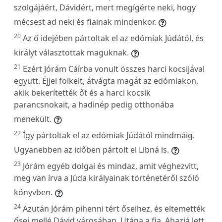
szolgájáért, Dávidért, mert megígérte neki, hogy
mécsest ad neki és fiainak mindenkor.
20
Az ő idejében pártoltak el az edómiak Júdától, és
királyt választottak maguknak.
21
Ezért Jórám Cáírba vonult összes harci kocsijával
együtt. Éjjel fölkelt, átvágta magát az edómiakon,
akik bekerítették őt és a harci kocsik
parancsnokait, a hadinép pedig otthonába
menekült.
22
Így pártoltak el az edómiak Júdától mindmáig.
Ugyanebben az időben pártolt el Libná is.
23
Jórám egyéb dolgai és mindaz, amit véghezvitt,
meg van írva a Júda királyainak történetéről szóló
könyvben.
24
Azután Jórám pihenni tért őseihez, és eltemették
ősei mellé Dávid városában. Utána a fia, Ahazjá lett