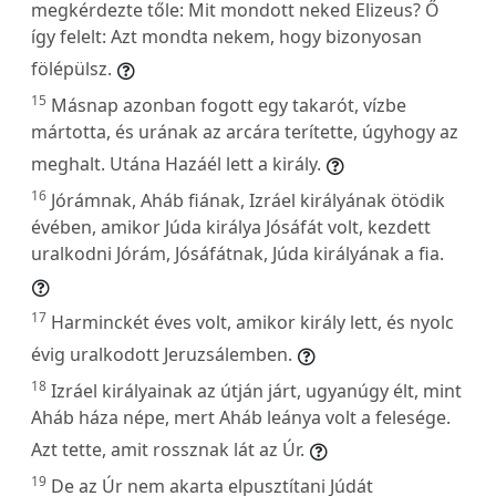
megkérdezte tőle: Mit mondott neked Elizeus? Ő
így felelt: Azt mondta nekem, hogy bizonyosan
fölépülsz.
15
Másnap azonban fogott egy takarót, vízbe
mártotta, és urának az arcára terítette, úgyhogy az
meghalt. Utána Hazáél lett a király.
16
Jórámnak, Aháb fiának, Izráel királyának ötödik
évében, amikor Júda királya Jósáfát volt, kezdett
uralkodni Jórám, Jósáfátnak, Júda királyának a fia.
17
Harminckét éves volt, amikor király lett, és nyolc
évig uralkodott Jeruzsálemben.
18
Izráel királyainak az útján járt, ugyanúgy élt, mint
Aháb háza népe, mert Aháb leánya volt a felesége.
Azt tette, amit rossznak lát az Úr.
19
De az Úr nem akarta elpusztítani Júdát