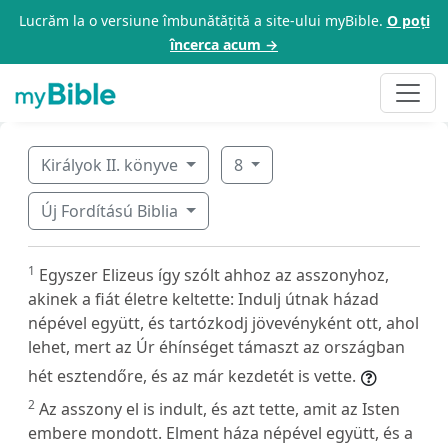
Lucrăm la o versiune îmbunătățită a site-ului myBible.
O poți
încerca acum →
Királyok II. könyve
8
Új Fordítású Biblia
1
Egyszer Elizeus így szólt ahhoz az asszonyhoz,
akinek a fiát életre keltette: Indulj útnak házad
népével együtt, és tartózkodj jövevényként ott, ahol
lehet, mert az Úr éhínséget támaszt az országban
hét esztendőre, és az már kezdetét is vette.
2
Az asszony el is indult, és azt tette, amit az Isten
embere mondott. Elment háza népével együtt, és a