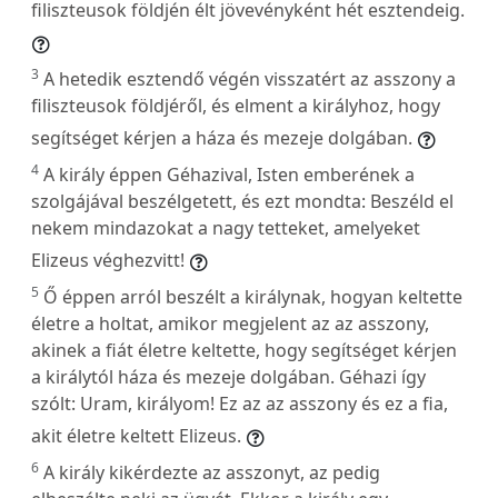
filiszteusok földjén élt jövevényként hét esztendeig.
3
A hetedik esztendő végén visszatért az asszony a
filiszteusok földjéről, és elment a királyhoz, hogy
segítséget kérjen a háza és mezeje dolgában.
4
A király éppen Géhazival, Isten emberének a
szolgájával beszélgetett, és ezt mondta: Beszéld el
nekem mindazokat a nagy tetteket, amelyeket
Elizeus véghezvitt!
5
Ő éppen arról beszélt a királynak, hogyan keltette
életre a holtat, amikor megjelent az az asszony,
akinek a fiát életre keltette, hogy segítséget kérjen
a királytól háza és mezeje dolgában. Géhazi így
szólt: Uram, királyom! Ez az az asszony és ez a fia,
akit életre keltett Elizeus.
6
A király kikérdezte az asszonyt, az pedig