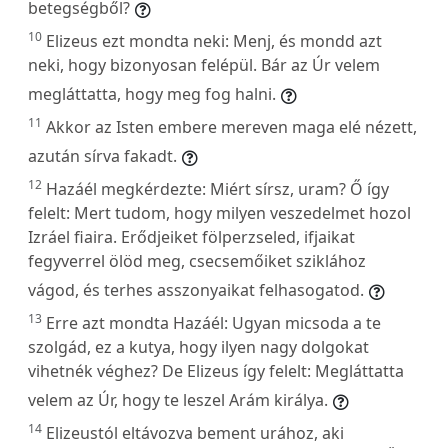
betegségből?
10
Elizeus ezt mondta neki: Menj, és mondd azt
neki, hogy bizonyosan felépül. Bár az Úr velem
megláttatta, hogy meg fog halni.
11
Akkor az Isten embere mereven maga elé nézett,
azután sírva fakadt.
12
Hazáél megkérdezte: Miért sírsz, uram? Ő így
felelt: Mert tudom, hogy milyen veszedelmet hozol
Izráel fiaira. Erődjeiket fölperzseled, ifjaikat
fegyverrel ölöd meg, csecsemőiket sziklához
vágod, és terhes asszonyaikat felhasogatod.
13
Erre azt mondta Hazáél: Ugyan micsoda a te
szolgád, ez a kutya, hogy ilyen nagy dolgokat
vihetnék véghez? De Elizeus így felelt: Megláttatta
velem az Úr, hogy te leszel Arám királya.
14
Elizeustól eltávozva bement urához, aki