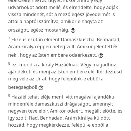
elbeszélte neki az ügyét. Ekkor a király egy
udvarnokot adott mellé, és elrendelte, hogy adják
vissza mindenét, sőt a mező egész jövedelmét is
attól a naptól számítva, amikor elhagyta az
országot, egész mostanáig.
7
Elizeus ezután elment Damaszkuszba. Benhadad,
Arám királya éppen beteg volt. Amikor jelentették
neki, hogy az Isten embere odaérkezett,
8
ezt mondta a király Hazáélnak: Végy magadhoz
ajándékot, és menj az Isten embere elé! Kérdeztesd
meg vele az Ur at, hogy felépülök-e ebből a
betegségből!
9
Hazáél tehát eléje ment, vitt magával ajándékul
mindenféle damaszkuszi drágaságot, amennyit
negyven teve elbír. Amikor odaért, megállt előtte, és
így szólt: Fiad, Benhadad, Arám királya küldött
hozzád, hogy megkérdezze, felépül-e ebből a