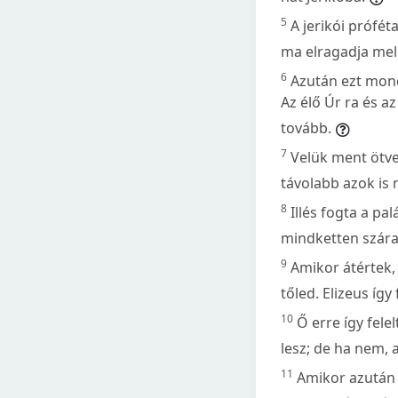
5
A jerikói prófé
ma elragadja mell
6
Azután ezt mondt
Az élő Úr ra és 
tovább.
7
Velük ment ötve
távolabb azok is 
8
Illés fogta a pa
mindketten szára
9
Amikor átértek,
tőled. Elizeus íg
10
Ő erre így fele
lesz; de ha nem, 
11
Amikor azután 