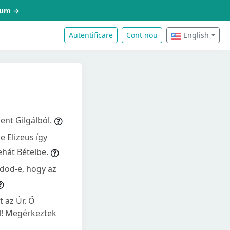
acum →
Autentificare
Cont nou
English
ent Gilgálból.
e Elizeus így
ehát Bételbe.
udod-e, hogy az
t az Úr. Ő
el! Megérkeztek