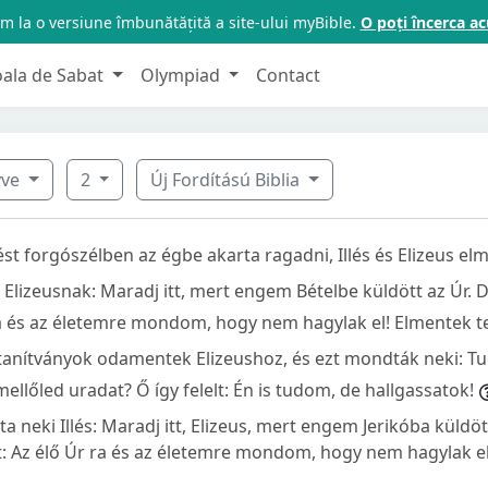
m la o versiune îmbunătățită a site-ului myBible.
O poți încerca 
oala de Sabat
Olympiad
Contact
yve
2
Új Fordítású Biblia
ést forgószélben az égbe akarta ragadni, Illés és Elizeus elm
 Elizeusnak: Maradj itt, mert engem Bételbe küldött az Úr. D
 ra és az életemre mondom, hogy nem hagylak el! Elmentek t
atanítványok odamentek Elizeushoz, és ezt mondták neki: T
ellőled uradat? Ő így felelt: Én is tudom, de hallgassatok!
 neki Illés: Maradj itt, Elizeus, mert engem Jerikóba küldöt
lt: Az élő Úr ra és az életemre mondom, hogy nem hagylak 