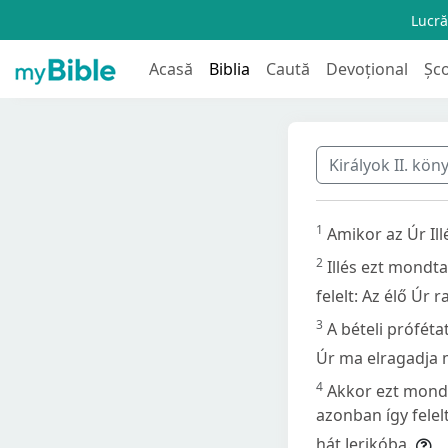
Lucră
Acasă
Biblia
Caută
Devoțional
Șc
Királyok II. kön
1
Amikor az Úr Ill
2
Illés ezt mondta
felelt: Az élő Úr
3
A bételi prófét
Úr ma elragadja m
4
Akkor ezt mondta
azonban így fele
hát Jerikóba.