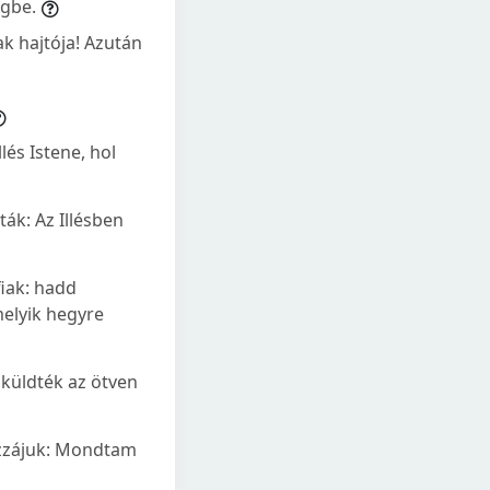
égbe.
nak hajtója! Azután
llés Istene, hol
ták: Az Illésben
fiak: hadd
melyik hegyre
 küldték az ötven
hozzájuk: Mondtam