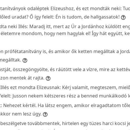
tatanítványok odaléptek Elizeushoz, és ezt mondták neki: Tu
őled uradat? Ő így felelt: Én is tudom, de hallgassatok!
a neki Illés: Maradj itt, mert az Úr a Jordánhoz küldött eng
az életemre mondom, hogy nem hagylak el! Így hát együtt, k
n prófétatanítvány is, és amikor ők ketten megálltak a Jord
megálltak.
lástját, összegöngyölte, és ráütött vele a vízre, mire az ketté
zon mentek át rajta.
 Illés ezt mondta Elizeusnak: Kérj valamit, megteszem, miel
y felelt: Jusson nekem kétszeres rész a benned munkálkodó l
lt: Nehezet kértél. Ha látsz engem, amikor elragadtatom től
akkor nem lesz úgy.
beszélgetve továbbmentek, hirtelen egy tüzes harci kocsi j