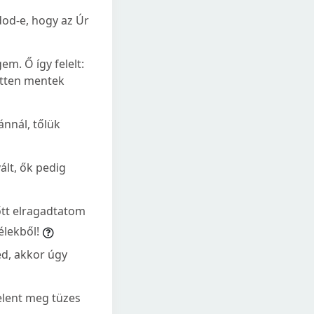
dod-e, hogy az Úr
em. Ő így felelt:
etten mentek
ánnál, tőlük
vált, ők pedig
őtt elragadtatom
élekből!
ed, akkor úgy
elent meg tüzes