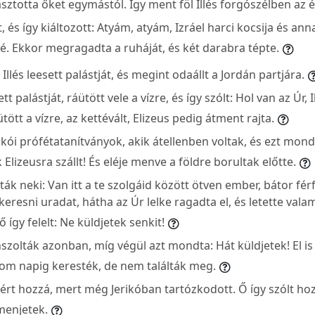
lasztotta őket egymástól. Így ment föl Illés forgószélben az 
zt, és így kiáltozott: Atyám, atyám, Izráel harci kocsija és an
é. Ekkor megragadta a ruháját, és két darabra tépte.
Illés leesett palástját, és megint odaállt a Jordán partjára.
ett palástját, ráütött vele a vízre, és így szólt: Hol van az Úr, I
ött a vízre, az kettévált, Elizeus pedig átment rajta.
rikói prófétatanítványok, akik átellenben voltak, és ezt mond
Elizeusra szállt! És eléje menve a földre borultak előtte.
k neki: Van itt a te szolgáid között ötven ember, bátor fér
resni uradat, hátha az Úr lelke ragadta el, és letette vala
 így felelt: Ne küldjetek senkit!
szolták azonban, míg végül azt mondta: Hát küldjetek! El is
om napig keresték, de nem találták meg.
zért hozzá, mert még Jerikóban tartózkodott. Ő így szólt 
menjetek.