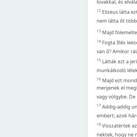
lovakkal, és elvá
12
Elizeus látta e
nem látta őt több
13
Majd fölemelte 
14
Fogta Illés lees
van ő? Amikor ráüt
15
Látták ezt a je
munkálkodó lélek 
16
Majd ezt mondtá
menjenek el megke
vagy völgybe. De ő
17
Addig-addig un
embert; azok hár
18
Visszatértek a
nektek, hogy ne 