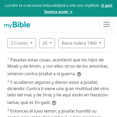
Lucrăm la o versiune îmbunătățită a site-ului myBible.
O poți
încerca acum →
2 Cronici
20
Reina Valera 1960
1
Pasadas estas cosas, aconteció que los hijos de
Moab y de Amón, y con ellos otros de los amonitas,
vinieron contra Josafat a la guerra.
2
Y acudieron algunos y dieron aviso a Josafat,
diciendo: Contra ti viene una gran multitud del otro
lado del mar, y de Siria; y he aquí están en Hazezon-
tamar, que es En-gadi.
3
Entonces él tuvo temor; y Josafat humilló su