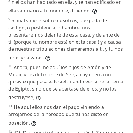
8
Y ellos han habitado en ella, y te han edificado en
ella santuario a tu nombre, diciendo:
9
Si mal viniere sobre nosotros, o espada de
castigo, o pestilencia, o hambre, nos
presentaremos delante de esta casa, y delante de
ti, (porque tu nombre está en esta casa,) y a causa
de nuestras tribulaciones clamaremos a ti, y tú nos
oirás y salvarás.
10
Ahora, pues, he aquí los hijos de Amón y de
Moab, y los del monte de Seir, a cuya tierra no
quisiste que pasase Israel cuando venía de la tierra
de Egipto, sino que se apartase de ellos, y no los
destruyese;
11
He aquí ellos nos dan el pago viniendo a
arrojarnos de la heredad que tú nos diste en
poseción.
12
¡Oh Dios nuestro! ¿no los juzgarás tú? porque en