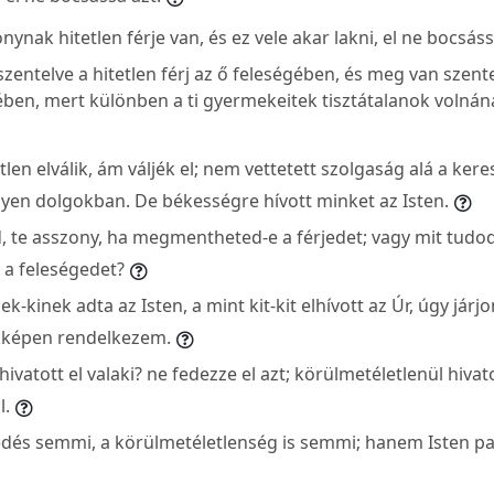
nynak hitetlen férje van, és ez vele akar lakni, el ne bocsáss
entelve a hitetlen férj az ő feleségében, és meg van szente
ében, mert különben a ti gyermekeitek tisztátalanok volná
tlen elválik, ám váljék el; nem vettetett szolgaság alá a kere
lyen dolgokban. De békességre hívott minket az Isten.
 te asszony, ha megmentheted-e a férjedet; vagy mit tudod,
a feleségedet?
ek-kinek adta az Isten, a mint kit-kit elhívott az Úr, úgy jár
kképen rendelkezem.
ivatott el valaki? ne fedezze el azt; körülmetéletlenül hivato
l.
dés semmi, a körülmetéletlenség is semmi; hanem Isten p