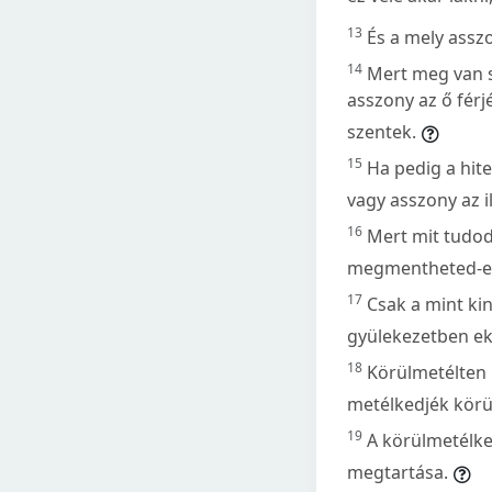
13
És a mely asszo
14
Mert meg van sz
asszony az ő férj
szentek.
15
Ha pedig a hite
vagy asszony az i
16
Mert mit tudod,
megmentheted-e 
17
Csak a mint kin
gyülekezetben e
18
Körülmetélten h
metélkedjék körü
19
A körülmetélke
megtartása.