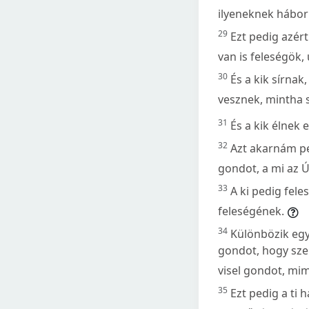
ilyeneknek hábor
29
Ezt pedig azér
van is feleségök,
30
És a kik sírna
vesznek, mintha 
31
És a kik élnek 
32
Azt akarnám ped
gondot, a mi az 
33
A ki pedig fel
feleségének.
34
Különbözik egy
gondot, hogy szen
visel gondot, mi
35
Ezt pedig a ti