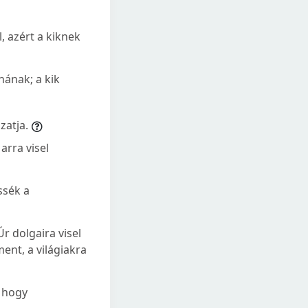
, azért a kiknek
nának; a kik
zatja.
arra visel
ssék a
r dolgaira visel
ent, a világiakra
 hogy