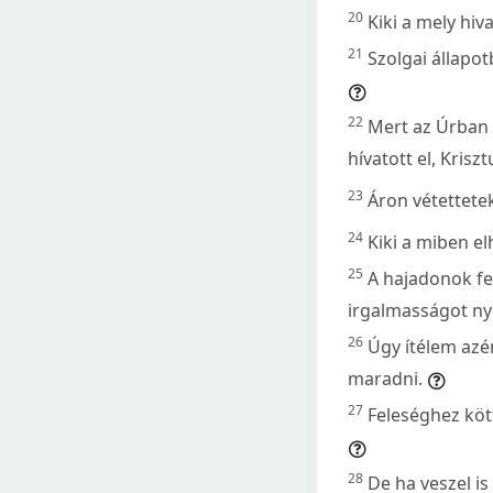
20
Kiki a mely hiv
21
Szolgai állapot
22
Mert az Úrban 
hívatott el, Krisz
23
Áron vétettete
24
Kiki a miben el
25
A hajadonok fe
irgalmasságot nye
26
Úgy ítélem azér
maradni.
27
Feleséghez kött
28
De ha veszel is