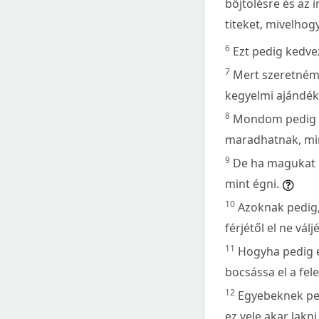
bőjtölésre és az 
titeket, mivelho
6
Ezt pedig kedv
7
Mert szeretném,
kegyelmi ajándék
8
Mondom pedig a
maradhatnak, min
9
De ha magukat m
mint égni.
10
Azoknak pedig,
férjétől el ne válj
11
Hogyha pedig el
bocsássa el a fel
12
Egyebeknek ped
ez vele akar lakni