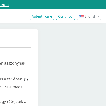
acum →
Autentificare
Cont nou
English
den asszonynak
s a férjének.
em ura a maga
gy ráérjetek a