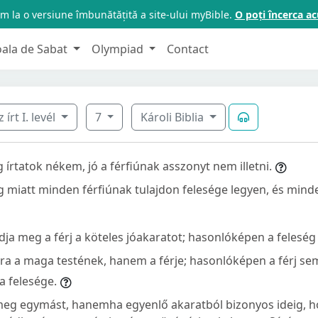
m la o versiune îmbunătățită a site-ului myBible.
O poți încerca 
oala de Sabat
Olympiad
Contact
írt I. levél
7
Károli Biblia
g írtatok nékem, jó a férfiúnak asszonyt nem illetni.
 miatt minden férfiúnak tulajdon felesége legyen, és min
ja meg a férj a köteles jóakaratot; hasonlóképen a feleség i
ra a maga testének, hanem a férje; hasonlóképen a férj s
a felesége.
eg egymást, hanemha egyenlő akaratból bizonyos ideig, ho