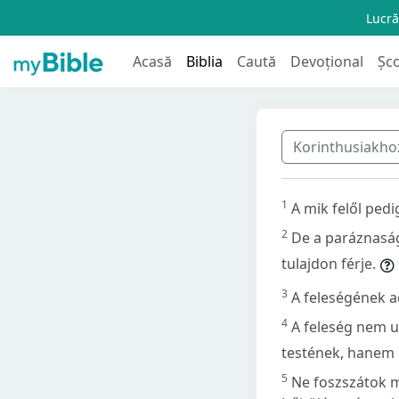
Lucră
Acasă
Biblia
Caută
Devoțional
Șc
Korinthusiakhoz 
1
A mik felől pedi
2
De a paráznaság
tulajdon férje.
3
A feleségének ad
4
A feleség nem u
testének, hanem 
5
Ne foszszátok m