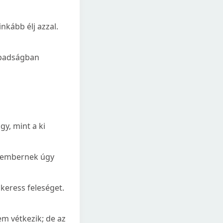
inkább élj azzal.
abadságban
y, mint a ki
az embernek úgy
keress feleséget.
em vétkezik; de az