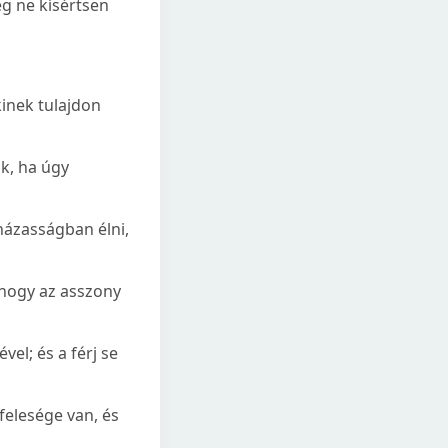
eg ne kísértsen
inek tulajdon
k, ha úgy
házasságban élni,
hogy az asszony
el; és a férj se
felesége van, és