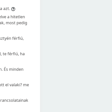
a azt.
lve a hitetlen
nak, most pedig
sztyén férfiú,
 te férfiú, ha
jon. És minden
tt el valaki? me
arancsolatainak