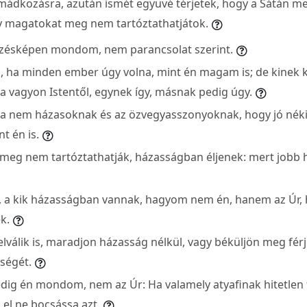
imádkozásra, azután ismét együvé térjetek, hogy a Sátán m
gy magatokat meg nem tartóztathatjátok.
ezésképen mondom, nem parancsolat szerint.
 ha minden ember úgy volna, mint én magam is; de kinek k
a vagyon Istentől, egynek így, másnak pedig úgy.
 nem házasoknak és az özvegyasszonyoknak, hogy jó néki
t én is.
eg nem tartóztathatják, házasságban éljenek: mert jobb 
 a kik házasságban vannak, hagyom nem én, hanem az Úr, 
ék.
válik is, maradjon házasság nélkül, vagy béküljön meg férjév
eségét.
ig én mondom, nem az Úr: Ha valamely atyafinak hitetlen 
, el ne bocsássa azt.