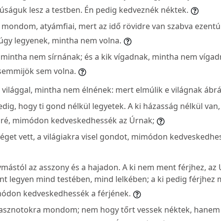
úságuk lesz a testben. Én pedig kedveznék néktek.
t mondom, atyámfiai, mert az idő rövidre van szabva ezentúl
 úgy legyenek, mintha nem volna.
k, mintha nem sírnának; és a kik vígadnak, mintha nem vígad
semmijök sem volna.
e világgal, mintha nem élnének: mert elmúlik e világnak ábrá
ig, hogy ti gond nélkül legyetek. A ki házasság nélkül van, 
Úré, mimódon kedveskedhessék az Úrnak;
eséget vett, a világiakra visel gondot, mimódon kedveskedhe
mástól az asszony és a hajadon. A ki nem ment férjhez, az Ú
t legyen mind testében, mind lelkében; a ki pedig férjhez m
módon kedveskedhessék a férjének.
 hasznotokra mondom; nem hogy tőrt vessek néktek, hanem