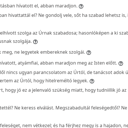
atásban hívatott el, abban maradjon.
ban hivattattál el? Ne gondolj vele, sőt ha szabad lehetsz is, 
elhívott szolga az Úrnak szabadosa; hasonlóképen a ki sz
tusnak szolgája.
k meg, ne legyetek embereknek szolgái.
hívatott, atyámfiai, abban maradjon meg az Isten előtt.
lől nincs ugyan parancsolatom az Úrtól, de tanácsot adok úg
rtem az Úrtól, hogy hitelreméltó legyek.
t, hogy jó ez a jelenvaló szükség miatt, hogy tudniillik jó 
ettél? Ne keress elválást. Megszabadultál feleségedtől? Ne 
 feleséget, nem vétkezel; és ha férjhez megy is a hajadon, n