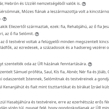
ár, Hebrón és Uzzíél nemzetségéből valók is.
Gérsómnak, Mózes fiának a leszármazottja volt a kincstárn
.
 akik Eliezertől származtak, ezek: fia, Rehabjáhú, az ő fia Jes
ri, az ő fia Selómit.
 az ő testvérei voltak a felügyelői minden megszentelt kinc
saládfők, az ezredesek, a századosok és a hadsereg vezérei 
t szentelték oda az ÚR házának fenntartására.
entelt Sámuel próféta, Saul, Kís fia, Abnér, Nér fia és Jóáb, C
i odaszentelt Istennek, Selómitnak és testvéreinek a gondjá
ül Kenanjáhút és fiait mint tiszttartókat és bírákat Izráel kül
ül Hasabjáhúra és testvéreire, erre az ezerhétszáz erős férf
rdán vizén túl, nyugat felé, hogy gondoskodjanak az ÚR mi