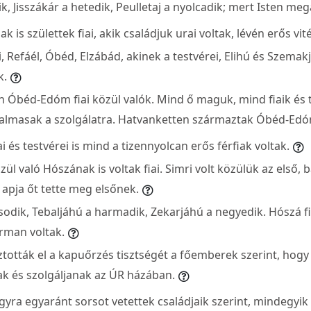
, Jisszákár a hetedik, Peulletaj a nyolcadik; mert Isten meg
k is születtek fiai, akik családjuk urai voltak, lévén erős vit
i, Refáél, Óbéd, Elzábád, akinek a testvérei, Elihú és Szemak
k.
 Óbéd-Edóm fiai közül valók. Mind ő maguk, mind fiaik és 
alkalmasak a szolgálatra. Hatvanketten származtak Óbéd-Edó
 és testvérei is mind a tizennyolcan erős férfiak voltak.
özül való Hószának is voltak fiai. Simri volt közülük az első, 
z apja őt tette meg elsőnek.
sodik, Tebaljáhú a harmadik, Zekarjáhú a negyedik. Hószá fia
rman voltak.
tották el a kapuőrzés tisztségét a főemberek szerint, hogy a
ak és szolgáljanak az ÚR házában.
agyra egyaránt sorsot vetettek családjaik szerint, mindegyi