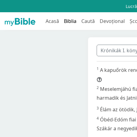
Lucră
Acasă
Biblia
Caută
Devoțional
Șc
Krónikák I. kö
1
A kapuőrök rendj
2
Meselemjáhú fiai
harmadik és Jatni
3
Élám az ötödik,
4
Óbéd-Edóm fiai 
Szákár a negyedik