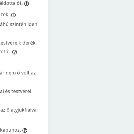
áldotta őt.
ézek.
jáhú szintén igen
testvéreik derék
mtól.
bár nem ő volt az
i és testvérei
z ő atyjukfiaival
k kapuhoz.