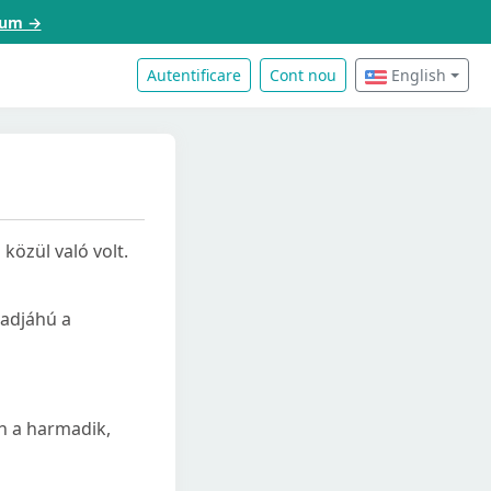
acum →
Autentificare
Cont nou
English
közül való volt.
badjáhú a
áh a harmadik,