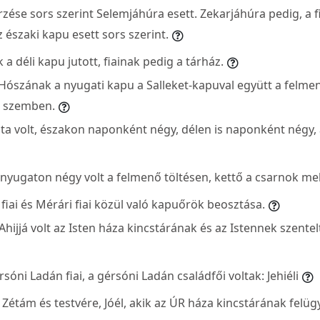
rzése sors szerint Selemjáhúra esett. Zekarjáhúra pedig, a fi
z északi kapu esett sors szerint.
 déli kapu jutott, fiainak pedig a tárház.
ószának a nyugati kapu a Salleket-kapuval együtt a felmen
l szemben.
vita volt, északon naponként négy, délen is naponként négy,
 nyugaton négy volt a felmenő töltésen, kettő a csarnok mel
 fiai és Mérári fiai közül való kapuőrök beosztása.
 Ahijjá volt az Isten háza kincstárának és az Istennek szente
rsóni Ladán fiai, a gérsóni Ladán családfői voltak: Jehiéli
i: Zétám és testvére, Jóél, akik az ÚR háza kincstárának felügy