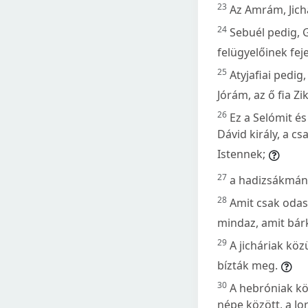
23
Az Amrám, Jich
24
Sebuél pedig, 
felügyelőinek feje
25
Atyjafiai pedig,
Jórám, az ő fia Zik
26
Ez a Selómit és
Dávid király, a c
Istennek;
27
a hadizsákmány
28
Amit csak odasz
mindaz, amit bárk
29
A jicháriak köz
bízták meg.
30
A hebróniak köz
népe között, a Jo