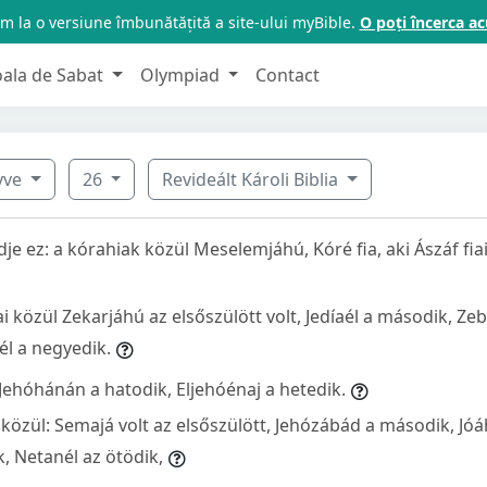
m la o versiune îmbunătățită a site-ului myBible.
O poți încerca 
oala de Sabat
Olympiad
Contact
nyve
26
Revideált Károli Biblia
e ez: a kórahiak közül Meselemjáhú, Kóré fia, aki Ászáf fiai 
 közül Zekarjáhú az elsőszülött volt, Jedíaél a második, Ze
él a negyedik.
 Jehóhánán a hatodik, Eljehóénaj a hetedik.
közül: Semajá volt az elsőszülött, Jehózábád a második, Jó
, Netanél az ötödik,