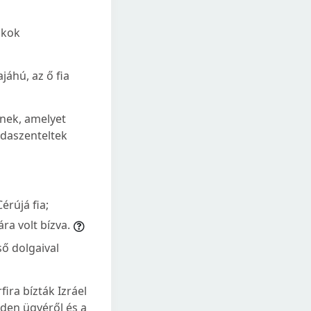
okok
ajáhú, az ő fia
snek, amelyet
odaszenteltek
érújá fia;
ra volt bízva.
ső dolgaival
ira bízták Izráel
nden ügyéről és a