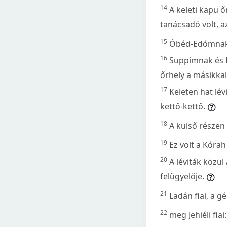
14
A keleti kapu ő
tanácsadó volt, a
15
Óbéd-Edómnak a
16
Suppimnak és H
őrhely a másikka
17
Keleten hat lé
kettő-kettő.
18
A külső részen
19
Ez volt a Kórah
20
A léviták közül
felügyelője.
21
Ladán fiai, a gé
22
meg Jehiéli fia