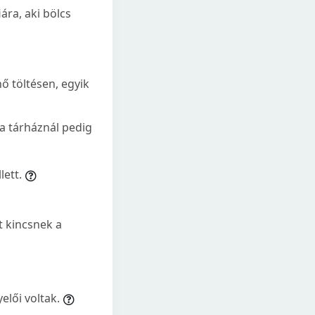
ára, aki bölcs
ő töltésen, egyik
 a tárháznál pedig
lett.
lt kincsnek a
elői voltak.