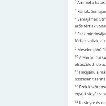
5
Ammiél a hatodik
6
Fiának, Semajána
7
Semajá fiai: Otn
erős férfiak volta
8
Ezek mindnyájan
férfiak voltak, 
9
Meselemjáhú fiai
10
A Mérári fiai k
elsőszülött, de a
11
Hilkijjáhú a má
összesen tizenhá
12
Ezek között osz
együtt vigyázzan
13
Kicsinyre és n